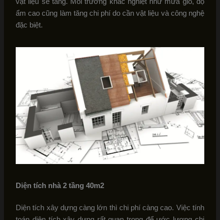
vật liệu sẽ tăng. Môi trường khắc nghiệt như mưa gió, độ
ẩm cao cũng làm tăng chi phí do cần vật liệu và công nghệ
đặc biệt.
Diện tích nhà 2 tầng 40m2
Diện tích xây dựng càng lớn thì chi phí càng cao. Việc tính
toán diện tích xây dựng rất quan trọng để ước lượng chi