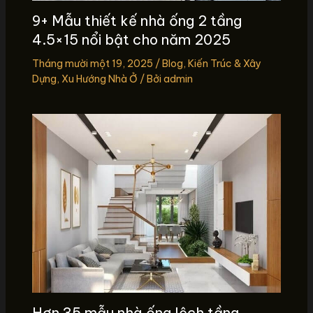
9+ Mẫu thiết kế nhà ống 2 tầng
4.5×15 nổi bật cho năm 2025
Tháng mười một 19, 2025
/
Blog
,
Kiến Trúc & Xây
Dựng
,
Xu Hướng Nhà Ở
/ Bởi
admin
Hơn 35 mẫu nhà ống lệch tầng