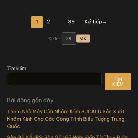
1
2
…
39
Kế tiếp
→
Đi đến:
OK
Tìm kiếm
TÌM
KIẾM
Bài đăng gần đây
Thăm Nhà Máy Cửa Nhôm Kính BUCALU Sản Xuất
Nhôm Kính Cho Các Công Trình Biểu Tượng Trung
Quốc
Sàn Gỗ KÄHRS: Sàn Gỗ 165 Năm Đến Từ Thụy Điển