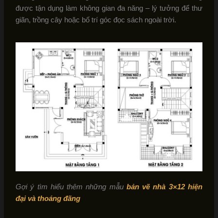
được tận dụng làm không gian đa năng – lý tưởng để thư
giãn, trồng cây hoặc bố trí góc đọc sách ngoài trời.
Gợi ý tìm hiểu thêm những mẫu
bản vẽ nhà 3×12 hiện
đại và thoáng đãng