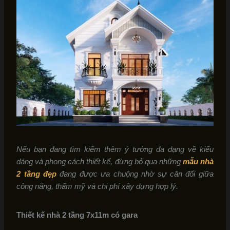
Nếu bạn đang tìm kiếm thêm ý tưởng đa dạng về kiểu
dáng và phong cách thiết kế, đừng bỏ qua những
mẫu nhà
2 tầng đẹp
đang được ưa chuộng nhờ sự cân đối giữa
công năng, thẩm mỹ và chi phí xây dựng hợp lý.
Thiết kế nhà 2 tầng 7x11m có gara