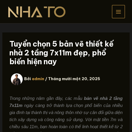
Nhảy
tới
nội
dung
Tuyển chọn 5 bản vẽ thiết kế
nhà 2 tầng 7x11m đẹp, phổ
biến hiện nay
Bởi
admin
/
Tháng mười một 20, 2025
Trong những năm gần đây, các mẫu
bản vẽ nhà 2 tầng
7x11m
ngày càng trở thành lựa chọn phổ biến của nhiều
gia đình tại thành thị và nông thôn nhờ sự cân đối giữa diện
tích xây dựng và công năng sử dụng. Với mặt tiền 7m và
chiều sâu 11m, bạn hoàn toàn có thể linh hoạt thiết kế từ 2