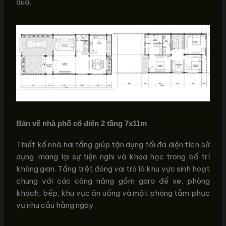
quả.
Bản vẽ nhà phố cổ điển 2 tầng 7x11m
Thiết kế nhà hai tầng giúp tận dụng tối đa diện tích sử
dụng, mang lại sự tiện nghi và khoa học trong bố trí
không gian. Tầng trệt đóng vai trò là khu vực sinh hoạt
chung với các công năng gồm gara để xe, phòng
khách, bếp, khu vực ăn uống và một phòng tắm phục
vụ nhu cầu hằng ngày.