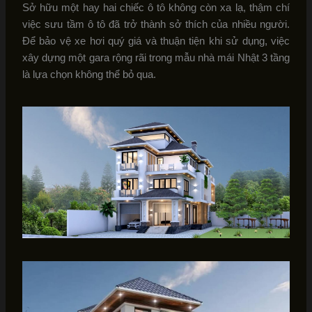
Sở hữu một hay hai chiếc ô tô không còn xa lạ, thậm chí
việc sưu tầm ô tô đã trở thành sở thích của nhiều người.
Để bảo vệ xe hơi quý giá và thuận tiện khi sử dụng, việc
xây dựng một gara rộng rãi trong mẫu nhà mái Nhật 3 tầng
là lựa chọn không thể bỏ qua.