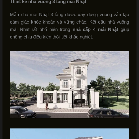
Thiết kế nhà vuông 3 tầng mái Nhật
Mẫu nhà mái Nhật 3 tầng được xây dựng vuông vắn tạo
cảm giác khỏe khoắn và vững chắc. Kết cấu nhà vuông
mái Nhật rất phổ biến trong
nhà cấp 4 mái Nhật
giúp
chống chịu điều kiện thời tiết khắc nghiệt.