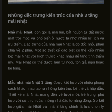
Những đặc trưng kiến trúc của nhà 3 tầng
mái Nhật
Nhà mái Nhật
, còn gọi là mái lùn, bắt nguồn từ đất nước
mặt trời mọc và phổ biến ở nước ta nhờ nhiều lợi ích và
ưu điểm. Đặc trưng của nhà mái Nhật là độ dốc nhỏ, phân
chia về 2 phía. Một số thiết kế đặc biệt có thể xếp nhiều
lớp mái Nhật với kích thước khác nhau để tăng tính thẩm
mỹ. Mái Nhật có thể được làm từ ngói, tôn giả ngói hoặc
bê tông.
Mẫu nhà mái Nhật 3 tầng
được kết hợp với nhiều phong
cách khác nhau tạo ra những kiến trúc bề thế và hấp dẫn.
Thiết kế mái Nhật mang đến vẻ tươi mới, trẻ trung, phù
hợp với sở thích của những nhà đầu tư năng động. Sự kết
hợp giữa mái Nhật và nhà 3 tầng chính là lựa chọn lý