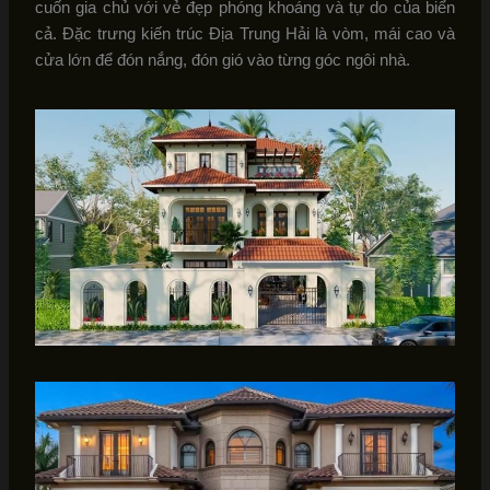
cuốn gia chủ với vẻ đẹp phóng khoáng và tự do của biển
cả. Đặc trưng kiến trúc Địa Trung Hải là vòm, mái cao và
cửa lớn để đón nắng, đón gió vào từng góc ngôi nhà.