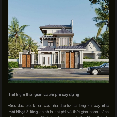
Tiết kiệm thời gian và chi phí xây dựng
Điều đặc biệt khiến các nhà đầu tư hài lòng khi xây
nhà
mái Nhật 3 tầng
chính là chi phí và thời gian hoàn thành