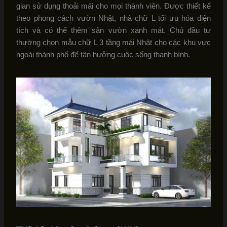
gian sử dụng thoải mái cho mọi thành viên. Được thiết kế
theo phong cách vườn Nhật, nhà chữ L tối ưu hóa diện
tích và có thể thêm sân vườn xanh mát. Chủ đầu tư
thường chọn mẫu chữ L 3 tầng mái Nhật cho các khu vực
ngoài thành phố để tận hưởng cuộc sống thanh bình.