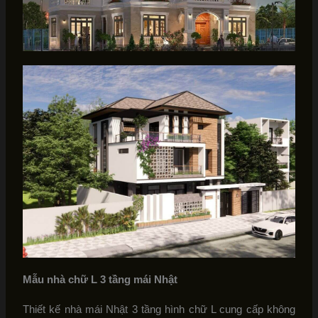
Mẫu nhà chữ L 3 tầng mái Nhật
Thiết kế nhà mái Nhật 3 tầng hình chữ L cung cấp không