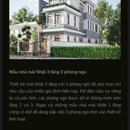
Mẫu nhà mái Nhật 3 tầng 3 phòng ngủ
Thiết kế mái Nhật 3 tầng với 3 phòng ngủ rất phù hợp với
nhu cầu của nhiều gia đình hiện nay. Để đảm bảo sự riêng
tư và yên tĩnh, các phòng ngủ được bố trí thông minh trên
tầng 2 và 3. Ngay cả những mẫu nhà mái Nhật 1 tầng
cũng có thể dễ dàng sắp xếp 3 phòng ngủ nhờ vào thiết kế
linh hoạt.