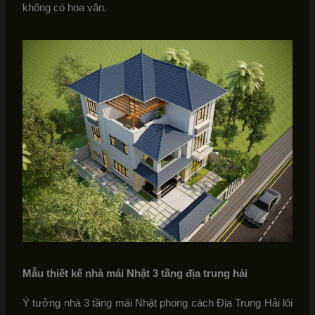
không có hoa văn.
Mẫu thiết kế nhà mái Nhật 3 tầng địa trung hải
Ý tưởng nhà 3 tầng mái Nhật phong cách Địa Trung Hải lôi