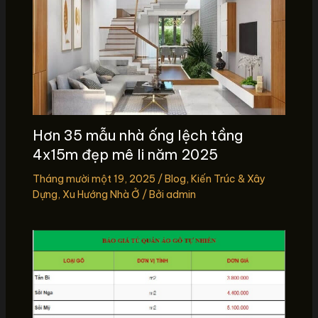
Hơn 35 mẫu nhà ống lệch tầng
4x15m đẹp mê li năm 2025
Tháng mười một 19, 2025
/
Blog
,
Kiến Trúc & Xây
Dựng
,
Xu Hướng Nhà Ở
/ Bởi
admin