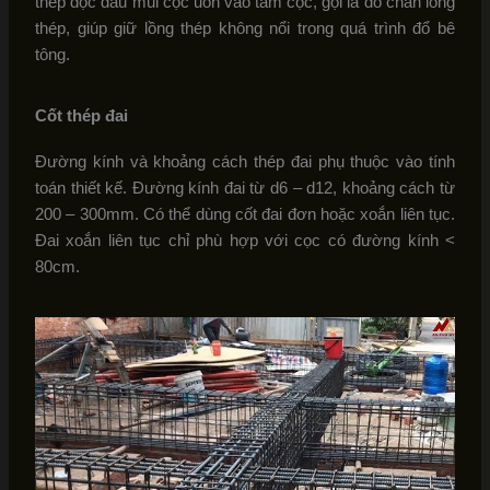
thép dọc đầu mũi cọc uốn vào tâm cọc, gọi là dò chân lồng
thép, giúp giữ lồng thép không nổi trong quá trình đổ bê
tông.
Cốt thép đai
Đường kính và khoảng cách thép đai phụ thuộc vào tính
toán thiết kế. Đường kính đai từ d6 – d12, khoảng cách từ
200 – 300mm. Có thể dùng cốt đai đơn hoặc xoắn liên tục.
Đai xoắn liên tục chỉ phù hợp với cọc có đường kính <
80cm.