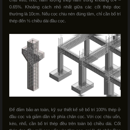
0.65%. Khoảng cách nhỏ nhất giữa các cốt thép dọc
thường là 10cm. Nếu cọc chịu nén đúng tâm, chỉ cần bố trí
thép đến ⅓ chiều dài đầu cọc.
Để đảm bảo an toàn, kỹ sư thiết kế sẽ bố trí 100% thép ở
đầu cọc và giảm dần về phía chân cọc. Với cọc chịu uốn,
kéo, nhổ, cần bố trí thép đều trên toàn bộ chiều dài. Cốt