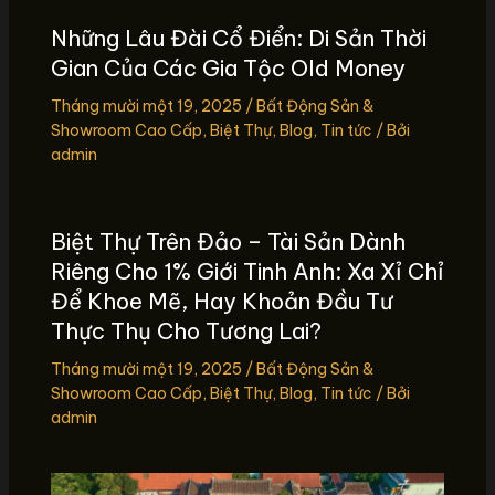
Những Lâu Đài Cổ Điển: Di Sản Thời
Gian Của Các Gia Tộc Old Money
Tháng mười một 19, 2025
/
Bất Động Sản &
Showroom Cao Cấp
,
Biệt Thự
,
Blog
,
Tin tức
/ Bởi
admin
Biệt Thự Trên Đảo – Tài Sản Dành
Riêng Cho 1% Giới Tinh Anh: Xa Xỉ Chỉ
Để Khoe Mẽ, Hay Khoản Đầu Tư
Thực Thụ Cho Tương Lai?
Tháng mười một 19, 2025
/
Bất Động Sản &
Showroom Cao Cấp
,
Biệt Thự
,
Blog
,
Tin tức
/ Bởi
admin