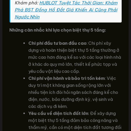
Khám phá:
HUBLOT Tuyệt Tác Thời Gian: Khám
Phá BST Đồng Hồ Đắt Giá Khiến Ai Cũng Phải
Ngước Nhìn
Những cân nhắc khi lựa chọn biệt thự 5 tầng:
Chi phí đầu tư ban đầu cao
: Chi phí xây
dựng và hoàn thiện biệt thự 5 tầng thường ở
mức cao hơn đáng kể so với các loại hình nhà
ở khác do quy mô lớn, thiết kế phức tạp và
yêu cầu vật liệu cao cấp.
Chi phí vận hành và bảo trì tốn kém
: Việc
duy trì một không gian sống rộng lớn với
nhiều tiện ích đòi hỏi ngân sách đáng kể cho
điện, nước, bảo dưỡng định kỳ, vệ sinh và
các dịch vụ đi kèm.
Yêu cầu về diện tích đất lớn
: Để xây dựng
một biệt thự 5 tầng đảm bảo công năng và
thẩm mỹ, cần có một diện tích đất tương đối