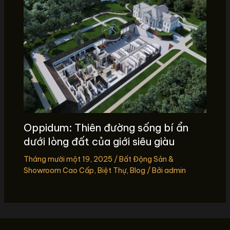
Oppidum: Thiên đường sống bí ẩn
dưới lòng đất của giới siêu giàu
Tháng mười một 19, 2025
/
Bất Động Sản &
Showroom Cao Cấp
,
Biệt Thự
,
Blog
/ Bởi
admin