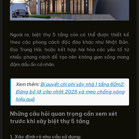
Ngoài ra, biệt thự 5 tầng còn có thể được thiết kế
theo các phong cách độc đáo khác như Nhật Bản,
Địa Trung Hải, hoặc kết hợp hài hòa các yếu tố từ
nhiều phong cách để tạo nên không gian sống mang
đậm dấu ấn cá nhân.
Xem thêm:
Bí quyết chi phí xây nhà 1 tầng 60m2:
Đừng bỏ lỡ cập nhật 2025 và mẹo chống nóng
hiệu quả
Những câu hỏi quan trọng cần xem xét
trước khi xây biệt thự 5 tầng
1. Xác định rõ nhu cầu sử dụng: