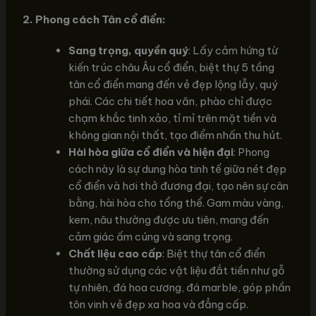
2. Phong cách Tân cổ điển:
Sang trọng, quyền quý
: Lấy cảm hứng từ
kiến trúc châu Âu cổ điển, biệt thự 5 tầng
tân cổ điển mang đến vẻ đẹp lộng lẫy, quý
phái. Các chi tiết hoa văn, phào chỉ được
chạm khắc tinh xảo, tỉ mỉ trên mặt tiền và
không gian nội thất, tạo điểm nhấn thu hút.
Hài hòa giữa cổ điển và hiện đại
: Phong
cách này là sự dung hòa tinh tế giữa nét đẹp
cổ điển và hơi thở đương đại, tạo nên sự cân
bằng, hài hòa cho tổng thể. Gam màu vàng,
kem, nâu thường được ưu tiên, mang đến
cảm giác ấm cúng và sang trọng.
Chất liệu cao cấp
: Biệt thự tân cổ điển
thường sử dụng các vật liệu đắt tiền như gỗ
tự nhiên, đá hoa cương, đá marble, góp phần
tôn vinh vẻ đẹp xa hoa và đẳng cấp.