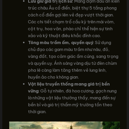
Lưu giữ giá trị lịch sử
: Mang đậm dấu ấn kiến
trúc châu Âu cổ điển, biệt thự 5 tầng phong
cách cổ điển gợi lên vẻ đẹp vượt thời gian.
Các chi tiết chạm trổ cầu kỳ trên mái vòm,
cột trụ, hoa văn, phào chỉ thể hiện sự tinh
xảo và kỹ thuật điêu khắc đỉnh cao.
Tông màu trầm ấm, quyền quý
: Sử dụng
chủ đạo các gam màu trầm như nâu, đỏ,
vàng đất, tạo cảm giác ấm cúng, sang trọng
và quyền uy. Ánh sáng vàng dịu từ đèn chùm
pha lê càng làm tăng thêm vẻ lung linh,
huyền ảo cho không gian.
Vật liệu truyền thống mang giá trị bền
vững
: Gỗ tự nhiên, đá hoa cương, gạch nung
là những vật liệu thường thấy, mang đến sự
bền bỉ và giá trị thẩm mỹ trường tồn theo
thời gian.