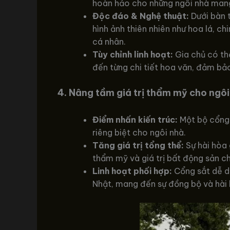
hoàn hảo cho những ngôi nhà mang 
Độc đáo & Nghệ thuật:
Dưới bàn 
hình ảnh thiên nhiên như hoa lá, 
cá nhân.
Tùy chỉnh linh hoạt:
Gia chủ có thể
đến từng chi tiết hoa văn, đảm bả
4. Nâng tầm giá trị thẩm mỹ cho ngôi
Điểm nhấn kiến trúc:
Một bộ cổng 
riêng biệt cho ngôi nhà.
Tăng giá trị tổng thể:
Sự hài hòa 
thẩm mỹ và giá trị bất động sản c
Linh hoạt phối hợp:
Cổng sắt dễ dà
Nhật, mang đến sự đồng bộ và hài 