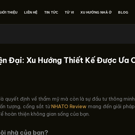
GIỚI THIỆU
LIÊN HỆ
TIN TỨC
TỬ VI
XU HƯỚNG NHÀ Ở
BLOG
ện Đại: Xu Hướng Thiết Kế Được Ưa 
là quyết định về thẩm mỹ mà còn là sự đầu tư thông minh
c ấn tượng, cổng sắt từ
NHATO Review
mang đến giải pháp
để hoàn thiện không gian sống của bạn.
gôi nhà của bạn?