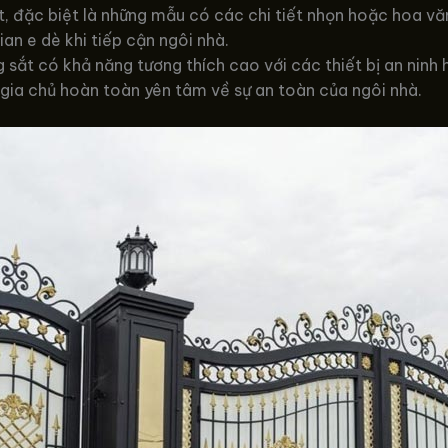
t, đặc biệt là những mẫu có các chi tiết nhọn hoặc hoa v
an e dè khi tiếp cận ngôi nhà.
sắt có khả năng tương thích cao với các thiết bị an ninh
 gia chủ hoàn toàn yên tâm về sự an toàn của ngôi nhà.