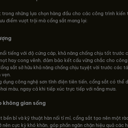
t trong những lựa chọn hàng đầu cho các công trình kiến 
ưu điểm vượt trội mà cổng sắt mang lại:
tượng
 nổi tiếng với độ cứng cáp, khả năng chống chịu tốt trước c
i mọt hay cong vênh, đảm bảo kết cấu vững chắc cho công 
ổng sắt sở hữu khả năng chống chịu tuyệt vời trước các t
 vẹn.
 dụng công nghệ sơn tĩnh điện tiên tiến, cổng sắt có thể d
phai màu, ngay cả khi tiếp xúc trực tiếp với nắng mưa.
ho không gian sống
ắt bền bỉ và kỹ thuật hàn nối tỉ mỉ, cổng sắt tạo nên một rà
 nên cực kỳ khó khăn, góp phần ngăn chặn hiệu quả các h