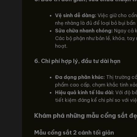
Vệ sinh dễ dàng:
Việc giữ cho cổn
nhẹ nhàng là đủ để loại bỏ bụi bẩ
Sửa chữa nhanh chóng:
Ngay cả kh
Các bộ phận như bản lề, khóa, ta
hoạt.
6. Chi phí hợp lý, đầu tư dài hạn
Đa dạng phân khúc:
Thị trường cổ
phẩm cao cấp, chạm khắc tinh xảo.
Hiệu quả kinh tế lâu dài:
Với độ bề
tiết kiệm đáng kể chi phí so với v
Khám phá những mẫu cổng sắt đẹ
Mẫu cổng sắt 2 cánh tối giản