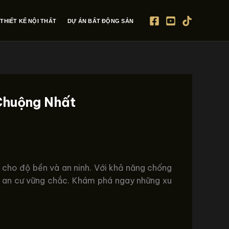
THIẾT KẾ NỘI THẤT
DỰ ÁN BẤT ĐỘNG SẢN
Chuộng Nhất
 cho độ bền và an ninh. Với khả năng chống
 an cư vững chắc. Khám phá ngay những xu