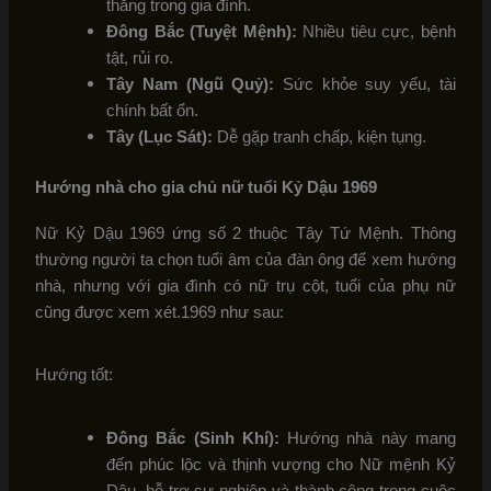
thẳng trong gia đình.
Đông Bắc (Tuyệt Mệnh):
Nhiều tiêu cực, bệnh
tật, rủi ro.
Tây Nam (Ngũ Quỷ):
Sức khỏe suy yếu, tài
chính bất ổn.
Tây (Lục Sát):
Dễ gặp tranh chấp, kiện tụng.
Hướng nhà cho gia chủ nữ tuổi Kỷ Dậu 1969
Nữ Kỷ Dậu 1969 ứng số 2 thuộc Tây Tứ Mệnh. Thông
thường người ta chọn tuổi âm của đàn ông để xem hướng
nhà, nhưng với gia đình có nữ trụ cột, tuổi của phụ nữ
cũng được xem xét.1969 như sau:
Hướng tốt:
Đông Bắc (Sinh Khí):
Hướng nhà này mang
đến phúc lộc và thịnh vượng cho Nữ mệnh Kỷ
Dậu, hỗ trợ sự nghiệp và thành công trong cuộc