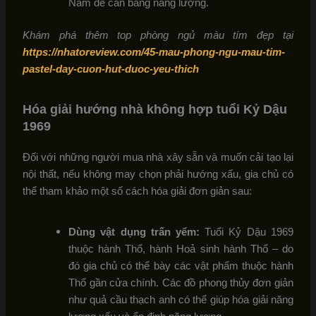
Nam để cân bằng năng lượng.
Khám phá thêm top phòng ngủ màu tím đẹp tại
https://nhatoreview.com/45-mau-phong-ngu-mau-tim-
pastel-day-cuon-hut-duoc-yeu-thich
Hóa giải hướng nhà không hợp tuổi Kỷ Dậu
1969
Đối với những người mua nhà xây sẵn và muốn cải tạo lại
nội thất, nếu không may chọn phải hướng xấu, gia chủ có
thể tham khảo một số cách hóa giải đơn giản sau:
Dùng vật dụng trấn yểm:
Tuổi Kỷ Dậu 1969
thuộc hành Thổ, hành Hoả sinh hành Thổ – do
đó gia chủ có thể bày các vật phẩm thuộc hành
Thổ gần cửa chính. Các đồ phong thủy đơn giản
như quả cầu thạch anh có thể giúp hóa giải năng