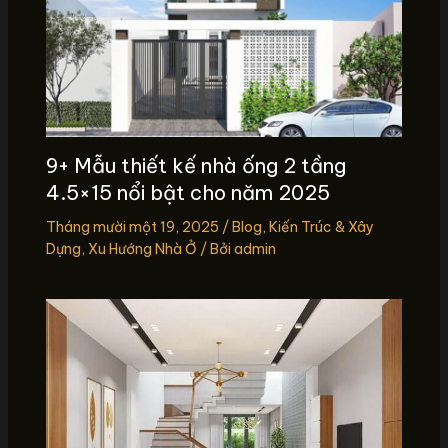
9+ Mẫu thiết kế nhà ống 2 tầng
4.5×15 nổi bật cho năm 2025
Tháng mười một 19, 2025
/
Blog
,
Kiến Trúc & Xây
Dựng
,
Xu Hướng Nhà Ở
/ Bởi
admin