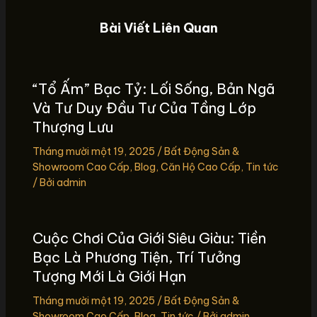
Bài Viết Liên Quan
“Tổ Ấm” Bạc Tỷ: Lối Sống, Bản Ngã
Và Tư Duy Đầu Tư Của Tầng Lớp
Thượng Lưu
Tháng mười một 19, 2025
/
Bất Động Sản &
Showroom Cao Cấp
,
Blog
,
Căn Hộ Cao Cấp
,
Tin tức
/ Bởi
admin
Cuộc Chơi Của Giới Siêu Giàu: Tiền
Bạc Là Phương Tiện, Trí Tưởng
Tượng Mới Là Giới Hạn
Tháng mười một 19, 2025
/
Bất Động Sản &
Showroom Cao Cấp
,
Blog
,
Tin tức
/ Bởi
admin