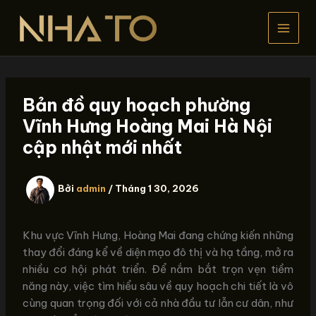
Nhảy
tới
nội
dung
Bản đồ quy hoạch phường
Vĩnh Hưng Hoàng Mai Hà Nội
cập nhật mới nhất
Bởi
admin
/
Tháng 1 30, 2026
Khu vực Vĩnh Hưng, Hoàng Mai đang chứng kiến những
thay đổi đáng kể về diện mạo đô thị và hạ tầng, mở ra
nhiều cơ hội phát triển. Để nắm bắt trọn vẹn tiềm
năng này, việc tìm hiểu sâu về quy hoạch chi tiết là vô
cùng quan trọng đối với cả nhà đầu tư lẫn cư dân, như