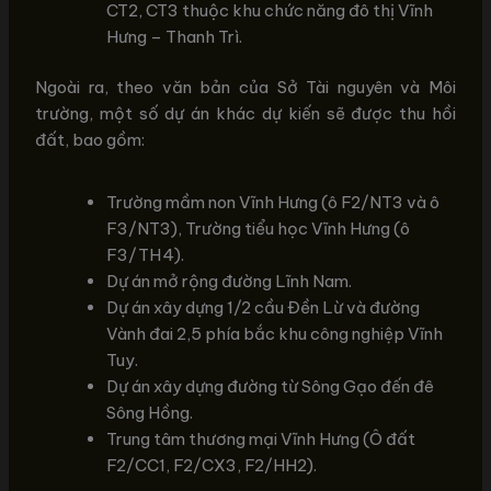
CT2, CT3 thuộc khu chức năng đô thị Vĩnh
Hưng – Thanh Trì.
Ngoài ra, theo văn bản của Sở Tài nguyên và Môi
trường, một số dự án khác dự kiến sẽ được thu hồi
đất, bao gồm:
Trường mầm non Vĩnh Hưng (ô F2/NT3 và ô
F3/NT3), Trường tiểu học Vĩnh Hưng (ô
F3/TH4).
Dự án mở rộng đường Lĩnh Nam.
Dự án xây dựng 1/2 cầu Đền Lừ và đường
Vành đai 2,5 phía bắc khu công nghiệp Vĩnh
Tuy.
Dự án xây dựng đường từ Sông Gạo đến đê
Sông Hồng.
Trung tâm thương mại Vĩnh Hưng (Ô đất
F2/CC1, F2/CX3, F2/HH2).