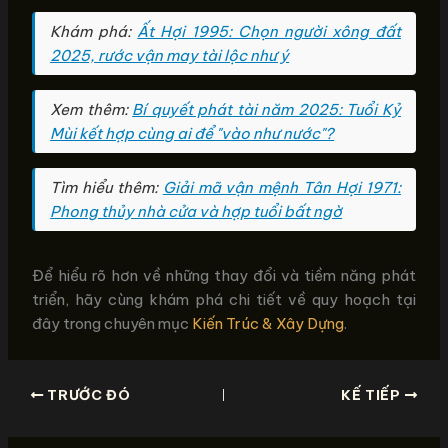
Khám phá:
Ất Hợi 1995: Chọn người xông đất
2025, rước vận may tài lộc như ý
Xem thêm:
Bí quyết phát tài năm 2025: Tuổi Kỷ
Mùi kết hợp cùng ai để "vào như nước"?
Tìm hiểu thêm:
Giải mã vận mệnh Tân Hợi 1971:
Phong thủy nhà cửa và hợp tuổi bất ngờ
Để hiểu rõ hơn về những thay đổi và tiềm năng phát
triển, hãy cùng khám phá chi tiết về quy hoạch tại
đây trong chuyên mục
Kiến Trúc & Xây Dựng
.
TRƯỚC ĐÓ
KẾ TIẾP