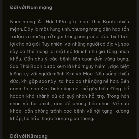
Đối với Nam mạng
Nam mạng Ất Hợi 1995 gặp sao Thái Bạch chiếu
mệnh. Đây là một hung tinh, thường mang đến hao tổn
tài lộc và những trở ngại trong công việc, đặc biệt bất
lợi cho nữ giới. Tuy nhiên, với những người có địa vị, sao
này có thể mang lại một số lợi ích như gia tăng nhân
khẩu. Cần chú ý các bệnh liên quan đến vùng bụng.
Sao Thái Bạch được xem là khá “nguy hiểm”, đặc biệt
kiêng kỵ với người mệnh Kim và Mộc. Nếu sống thiếu
đức, khi gặp sao này, tai họa có thể nặng nề hơn. Bên
cạnh đó, sao Kim Tinh cũng có thể gây biến động, kế
hoạch khó thành dù có quý nhân hỗ trợ. Trong hôn
nhân và tài chính, cần đề phòng tiểu nhân. Về sức
khỏe, cần phòng tránh các bệnh về nội tạng, xương
khớp, hô hấp, hoặc tai nạn giao thông.
Đối với Nữ mạng