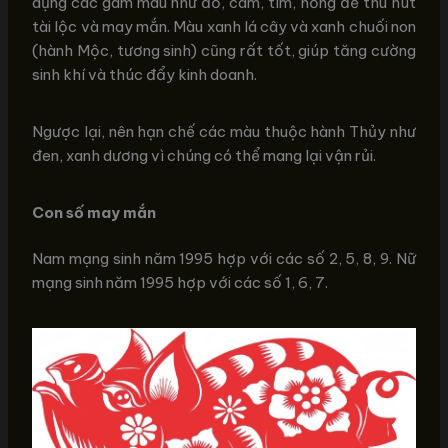
dụng các gam màu như đỏ, cam, tím, hồng để thu hút
tài lộc và may mắn. Màu xanh lá cây và xanh chuối non
(hành Mộc, tương sinh) cũng rất tốt, giúp tăng cường
sinh khí và thúc đẩy kinh doanh.
Ngược lại, nên hạn chế các màu thuộc hành Thủy như
đen, xanh dương vì chúng có thể mang lại vận rủi.
Con số may mắn
Nam mạng sinh năm 1995 hợp với các số 2, 5, 8, 9. Nữ
mạng sinh năm 1995 hợp với các số 1, 6, 7.