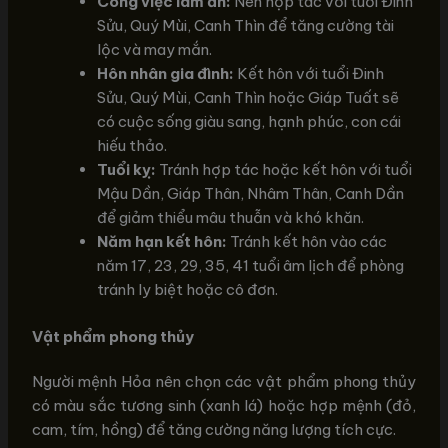
Công việc làm ăn:
Nên hợp tác với tuổi Đinh
Sửu, Quý Mùi, Canh Thìn để tăng cường tài
lộc và may mắn.
Hôn nhân gia đình:
Kết hôn với tuổi Đinh
Sửu, Quý Mùi, Canh Thìn hoặc Giáp Tuất sẽ
có cuộc sống giàu sang, hạnh phúc, con cái
hiếu thảo.
Tuổi kỵ:
Tránh hợp tác hoặc kết hôn với tuổi
Mậu Dần, Giáp Thân, Nhâm Thân, Canh Dần
để giảm thiểu mâu thuẫn và khó khăn.
Năm hạn kết hôn:
Tránh kết hôn vào các
năm 17, 23, 29, 35, 41 tuổi âm lịch để phòng
tránh ly biệt hoặc cô đơn.
Vật phẩm phong thủy
Người mệnh Hỏa nên chọn các vật phẩm phong thủy
có màu sắc tương sinh (xanh lá) hoặc hợp mệnh (đỏ,
cam, tím, hồng) để tăng cường năng lượng tích cực.