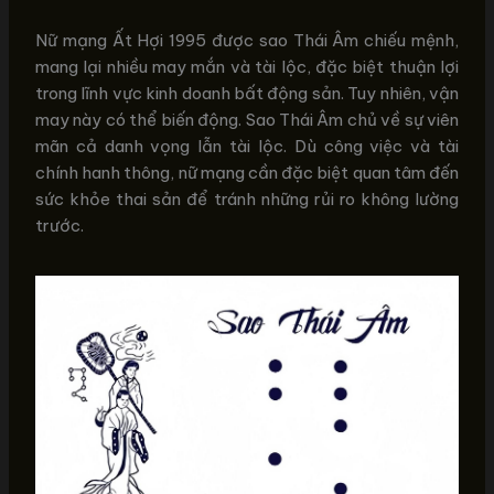
Nữ mạng Ất Hợi 1995 được sao Thái Âm chiếu mệnh,
mang lại nhiều may mắn và tài lộc, đặc biệt thuận lợi
trong lĩnh vực kinh doanh bất động sản. Tuy nhiên, vận
may này có thể biến động. Sao Thái Âm chủ về sự viên
mãn cả danh vọng lẫn tài lộc. Dù công việc và tài
chính hanh thông, nữ mạng cần đặc biệt quan tâm đến
sức khỏe thai sản để tránh những rủi ro không lường
trước.