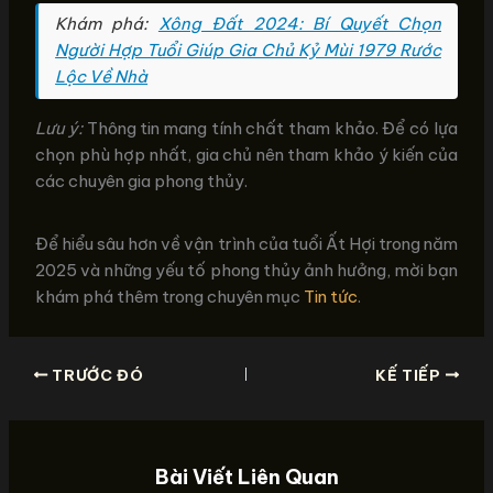
Khám phá:
Xông Đất 2024: Bí Quyết Chọn
Người Hợp Tuổi Giúp Gia Chủ Kỷ Mùi 1979 Rước
Lộc Về Nhà
Lưu ý:
Thông tin mang tính chất tham khảo. Để có lựa
chọn phù hợp nhất, gia chủ nên tham khảo ý kiến của
các chuyên gia phong thủy.
Để hiểu sâu hơn về vận trình của tuổi Ất Hợi trong năm
2025 và những yếu tố phong thủy ảnh hưởng, mời bạn
khám phá thêm trong chuyên mục
Tin tức
.
TRƯỚC ĐÓ
KẾ TIẾP
Bài Viết Liên Quan