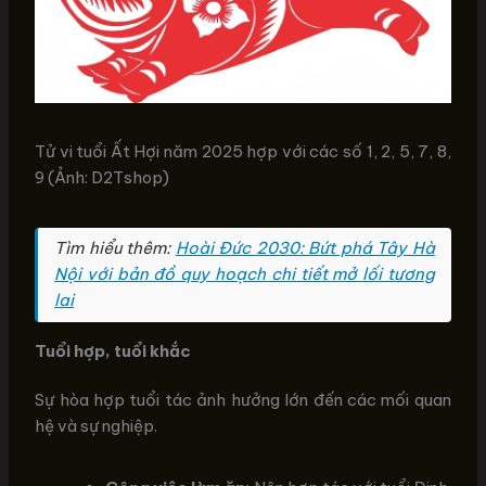
Tử vi tuổi Ất Hợi năm 2025 hợp với các số 1, 2, 5, 7, 8,
9 (Ảnh: D2Tshop)
Tìm hiểu thêm:
Hoài Đức 2030: Bứt phá Tây Hà
Nội với bản đồ quy hoạch chi tiết mở lối tương
lai
Tuổi hợp, tuổi khắc
Sự hòa hợp tuổi tác ảnh hưởng lớn đến các mối quan
hệ và sự nghiệp.