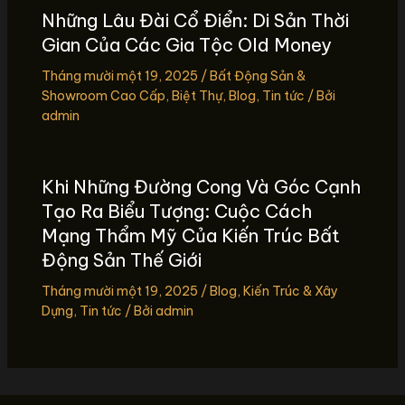
Những Lâu Đài Cổ Điển: Di Sản Thời
Gian Của Các Gia Tộc Old Money
Tháng mười một 19, 2025
/
Bất Động Sản &
Showroom Cao Cấp
,
Biệt Thự
,
Blog
,
Tin tức
/ Bởi
admin
Khi Những Đường Cong Và Góc Cạnh
Tạo Ra Biểu Tượng: Cuộc Cách
Mạng Thẩm Mỹ Của Kiến Trúc Bất
Động Sản Thế Giới
Tháng mười một 19, 2025
/
Blog
,
Kiến Trúc & Xây
Dựng
,
Tin tức
/ Bởi
admin