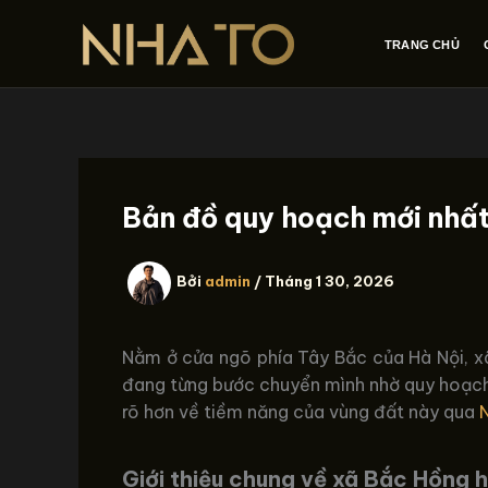
Nhảy
tới
TRANG CHỦ
nội
dung
Bản đồ quy hoạch mới nhấ
Bởi
admin
/
Tháng 1 30, 2026
Nằm ở cửa ngõ phía Tây Bắc của Hà Nội, xã 
đang từng bước chuyển mình nhờ quy hoạch p
rõ hơn về tiềm năng của vùng đất này qua
Giới thiệu chung về xã Bắc Hồng 