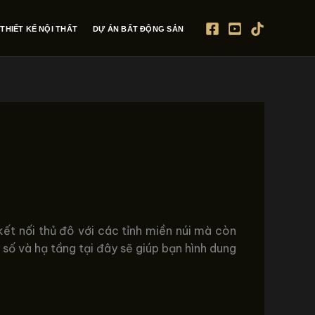
THIẾT KẾ NỘI THẤT
DỰ ÁN BẤT ĐỘNG SẢN
ết nối thủ đô với các tỉnh miền núi mà còn
số và hạ tầng tại đây sẽ giúp bạn hình dung