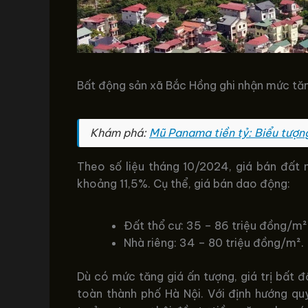
Bất động sản xã Bắc Hồng ghi nhận mức tăn
Khám phá:
Mũ Panama tiền tỷ: Biểu tượn
Theo số liệu tháng 10/2024, giá bán đất
khoảng 11,5%. Cụ thể, giá bán dao động:
Đất thổ cư: 35 – 86 triệu đồng/m²
Nhà riêng: 34 – 80 triệu đồng/m².
Dù có mức tăng giá ấn tượng, giá trị bất 
toàn thành phố Hà Nội. Với định hướng quy