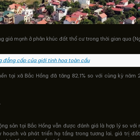
g giá mạnh ở phân khúc đất thổ cư trong thời gian qua (N
g đẳng cấp của giới tinh hoa toàn cầu
 nền tại xã Bắc Hồng đã tăng 82,1% so với cùng kỳ năm 
.
động sản tại Bắc Hồng vẫn được đánh giá là hợp lý so vớ
 hoạch và phát triển hạ tầng trong tương lai, giá trị đấ