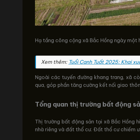
Hạ tầng công cộng xã Bắc Hồng ngày một h
Xem thêm:
Tuổi Canh Tuất 2025: Khai xu
Ngoài các tuyến đường khang trang, xã cò
qua, góp phần tăng cường kết nối giao thôn
Tổng quan thị trường bất động s
Thị trường bất động sản tại xã Bắc Hồng h
nhà riêng và đất thổ cư. Đất thổ cư chiếm 