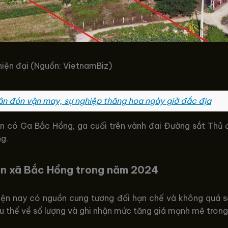
iện đại (Nguồn: VietnamBiz)
ân đón vận may, sự nghiệp thăng hoa ngày giờ đắc địa
n có Ga Bắc Hồng, ga cuối trên vành đai Đường sắt Thủ 
g.
ản xã Bắc Hồng trong năm 2024
iện nay có nguồn cung tương đối hạn chế và không quá sôi
ưu thế về số lượng và ghi nhận mức tăng giá mạnh mẽ tron