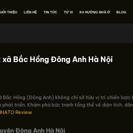
GIỚI THIỆU
LIÊN HỆ
TIN TỨC
TỬ VI
XU HƯỚNG NHÀ Ở
BLOG
t xã Bắc Hồng Đông Anh Hà Nội
Bắc Hồng (Đông Anh) không chỉ sở hữu vị trí chiến lược k
hát triển. Khám phá bức tranh tổng thể về diện tích, dân 
NHATO Review
.
huyện Đông Anh Hà Nội