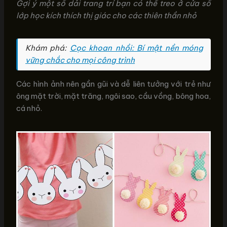
Gợi ý một số dải trang trí bạn có thể treo ở cửa sổ
lớp học kích thích thị giác cho các thiên thần nhỏ
Khám phá:
Cọc khoan nhồi: Bí mật nền móng
vững chắc cho mọi công trình
Các hình ảnh nên gần gũi và dễ liên tưởng với trẻ như
ông mặt trời, mặt trăng, ngôi sao, cầu vồng, bông hoa,
cá nhỏ.