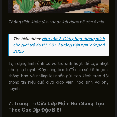
Thông điệp khác từ sự đoàn kết được vẽ trên ô cửa
Tìm hiểu thêm:
Nhà 16m2: Giải pháp thông minh
cho giới trẻ đô thị, 25+ ý tưởng tiện nghi bứt phá
2025
Tận dụng hình ảnh cô và trò sinh hoạt để cập nhật
cho phụ huynh. Đây cũng là nơi để chia sẻ kế hoạch,
thông báo và những lời nhắn gửi, tạo kênh trao đổi
thông tin hiệu quả giữa giáo viên, học sinh và phụ
huynh.
7. Trang Trí Cửa Lớp Mầm Non Sáng Tạo
Theo Các Dịp Đặc Biệt