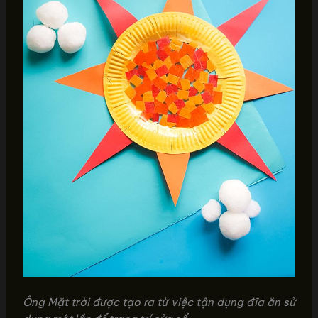
Ông Mặt trời được tạo ra từ việc tận dụng đĩa ăn sử