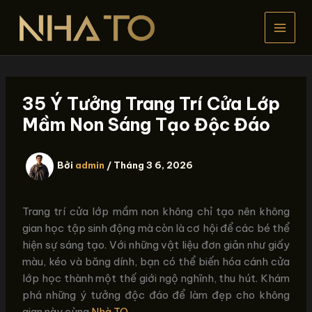
Nhảy
tới
nội
dung
35 Ý Tưởng Trang Trí Cửa Lớp
Mầm Non Sáng Tạo Độc Đáo
Bởi
admin
/
Tháng 3 6, 2026
Trang trí cửa lớp mầm non không chỉ tạo nên không
gian học tập sinh động mà còn là cơ hội để các bé thể
hiện sự sáng tạo. Với những vật liệu đơn giản như giấy
màu, kéo và băng dính, bạn có thể biến hóa cánh cửa
lớp học thành một thế giới ngộ nghĩnh, thu hút. Khám
phá những ý tưởng độc đáo để làm đẹp cho không
gian này cùng
Nhà TO
.