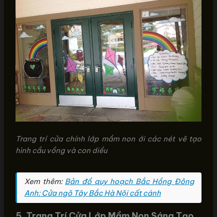
Trang trí cửa chính lớp mầm non ới các nét vẽ tạo
hình cầu vồng và con diều
Xem thêm:
Bản đồ quy hoạch Bắc Hồng Đông
Anh: Cửa ngõ Tây Bắc Hà Nội cất cánh
5. Trang Trí Cửa Lớp Mầm Non Sáng Tạo