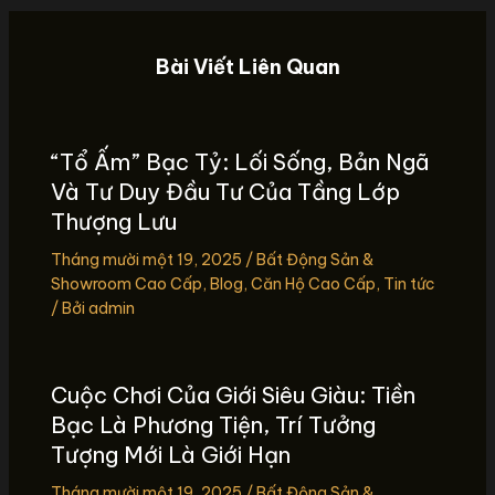
Bài Viết Liên Quan
“Tổ Ấm” Bạc Tỷ: Lối Sống, Bản Ngã
Và Tư Duy Đầu Tư Của Tầng Lớp
Thượng Lưu
Tháng mười một 19, 2025
/
Bất Động Sản &
Showroom Cao Cấp
,
Blog
,
Căn Hộ Cao Cấp
,
Tin tức
/ Bởi
admin
Cuộc Chơi Của Giới Siêu Giàu: Tiền
Bạc Là Phương Tiện, Trí Tưởng
Tượng Mới Là Giới Hạn
Tháng mười một 19, 2025
/
Bất Động Sản &