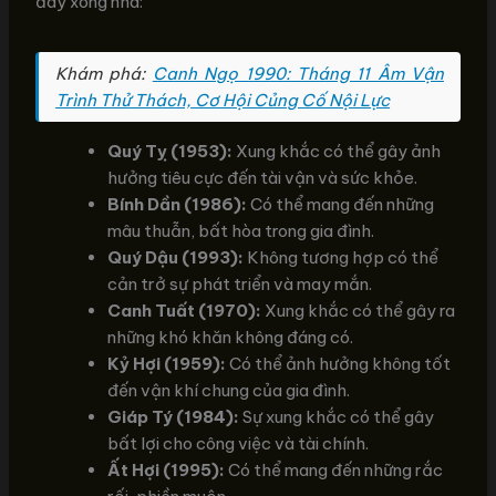
đây xông nhà:
Khám phá:
Canh Ngọ 1990: Tháng 11 Âm Vận
Trình Thử Thách, Cơ Hội Củng Cố Nội Lực
Quý Tỵ (1953):
Xung khắc có thể gây ảnh
hưởng tiêu cực đến tài vận và sức khỏe.
Bính Dần (1986):
Có thể mang đến những
mâu thuẫn, bất hòa trong gia đình.
Quý Dậu (1993):
Không tương hợp có thể
cản trở sự phát triển và may mắn.
Canh Tuất (1970):
Xung khắc có thể gây ra
những khó khăn không đáng có.
Kỷ Hợi (1959):
Có thể ảnh hưởng không tốt
đến vận khí chung của gia đình.
Giáp Tý (1984):
Sự xung khắc có thể gây
bất lợi cho công việc và tài chính.
Ất Hợi (1995):
Có thể mang đến những rắc