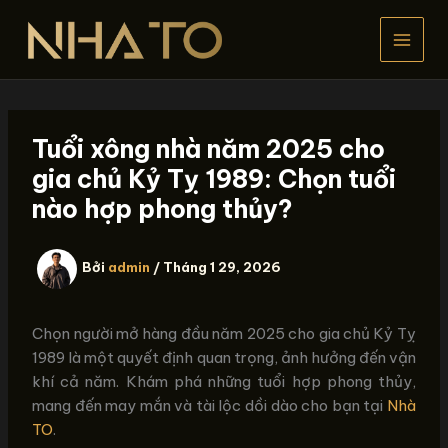
Nhảy
tới
nội
dung
Tuổi xông nhà năm 2025 cho
gia chủ Kỷ Tỵ 1989: Chọn tuổi
nào hợp phong thủy?
Bởi
admin
/
Tháng 1 29, 2026
Chọn người mở hàng đầu năm 2025 cho gia chủ Kỷ Tỵ
1989 là một quyết định quan trọng, ảnh hưởng đến vận
khí cả năm. Khám phá những tuổi hợp phong thủy,
mang đến may mắn và tài lộc dồi dào cho bạn tại
Nhà
TO
.