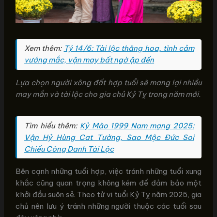
Xem thêm:
Tý 14/6: Tài lộc thăng hoa, tình cảm
vướng mắc, vận may bất ngờ ập đến
Lựa chọn người xông đất hợp tuổi sẽ mang lại nhiều
may mắn và tài lộc cho gia chủ Kỷ Tỵ trong năm mới.
Tìm hiểu thêm:
Kỷ Mão 1999 Nam mạng 2025:
Vận Hỷ Hùng Cat Tường, Sao Mộc Đức Soi
Chiếu Công Danh Tài Lộc
Bên cạnh những tuổi hợp, việc tránh những tuổi xung
khắc cũng quan trọng không kém để đảm bảo một
khởi đầu suôn sẻ. Theo tử vi tuổi Kỷ Tỵ năm 2025, gia
chủ nên lưu ý tránh những người thuộc các tuổi sau