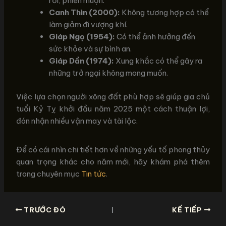
rối, phiền muộn.
Canh Thìn (2000):
Không tương hợp có thể
làm giảm đi vượng khí.
Giáp Ngọ (1954):
Có thể ảnh hưởng đến
sức khỏe và sự bình an.
Giáp Dần (1974):
Xung khắc có thể gây ra
những trở ngại không mong muốn.
Việc lựa chọn người xông đất phù hợp sẽ giúp gia chủ
tuổi Kỷ Tỵ khởi đầu năm 2025 một cách thuận lợi,
đón nhận nhiều vận may và tài lộc.
Để có cái nhìn chi tiết hơn về những yếu tố phong thủy
quan trọng khác cho năm mới, hãy khám phá thêm
trong chuyên mục
Tin tức
.
TRƯỚC ĐÓ
KẾ TIẾP