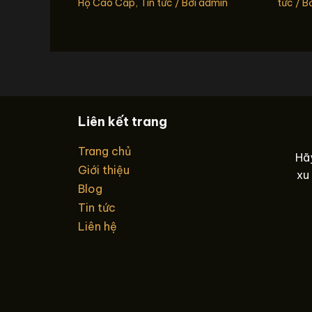
Hộ Cao Cấp
,
Tin tức
/ Bởi
admin
tức
/ B
Liên kết trang
Trang chủ
Hãy
Giới thiệu
xu
Blog
Tin tức
Liên hệ