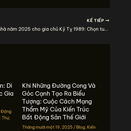
KẾ TIẾP
Tuổi xông nhà năm 2025 cho gia chủ Kỷ Tỵ 1989: Chọn tuổi nào hợp phong thủy?
n: Di
Khi Những Đường Cong Và
c Gia
Góc Cạnh Tạo Ra Biểu
Tượng: Cuộc Cách Mạng
Thẩm Mỹ Của Kiến Trúc
 Động
Bất Động Sản Thế Giới
t Thự
,
Tháng mười một 19, 2025
/
Blog
,
Kiến