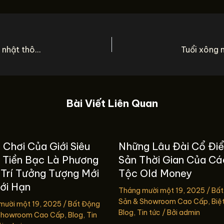
Quy hoạch xã Trường Yên Chương Mỹ Hà Nội cập nhật thông tin mới nhất
Bài Viết Liên Quan
 Chơi Của Giới Siêu
Những Lâu Đài Cổ Điể
: Tiền Bạc Là Phương
Sản Thời Gian Của Cá
 Trí Tưởng Tượng Mới
Tộc Old Money
iới Hạn
Tháng mười một 19, 2025
/
Bất
Sản & Showroom Cao Cấp
,
Biệ
mười một 19, 2025
/
Bất Động
Blog
,
Tin tức
/ Bởi
admin
Showroom Cao Cấp
,
Blog
,
Tin