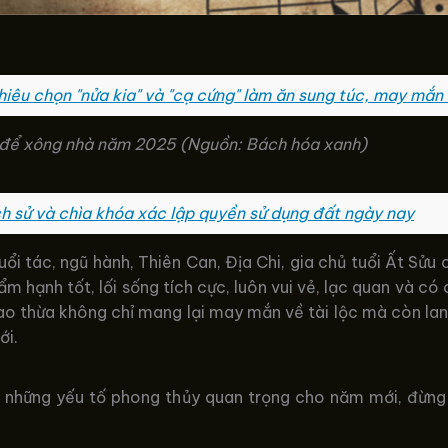
iêu chọn "nửa kia" và "cạ cứng" làm ăn sung túc, may mắn
85 để xông nhà năm 2025 (Nguồn: Bách hóa xanh)
ch sử và chìa khóa xác lập quyền sử dụng đất ngày nay
tuổi tác, ngũ hành, Thiên Can, Địa Chi, gia chủ tuổi Ất S
 hạnh tốt, lối sống tích cực, luôn vui vẻ, lạc quan và có 
iao thừa không chỉ mang lại may mắn về tài lộc mà còn lan 
ới.
về những yếu tố phong thủy quan trọng cho năm mới, đừng 