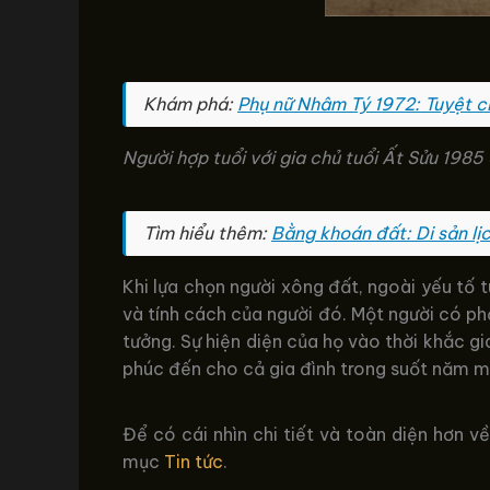
Khám phá:
Phụ nữ Nhâm Tý 1972: Tuyệt ch
Người hợp tuổi với gia chủ tuổi Ất Sửu 19
Tìm hiểu thêm:
Bằng khoán đất: Di sản lị
Khi lựa chọn người xông đất, ngoài yếu tố 
và tính cách của người đó. Một người có phẩm
tưởng. Sự hiện diện của họ vào thời khắc g
phúc đến cho cả gia đình trong suốt năm m
Để có cái nhìn chi tiết và toàn diện hơn 
mục
Tin tức
.