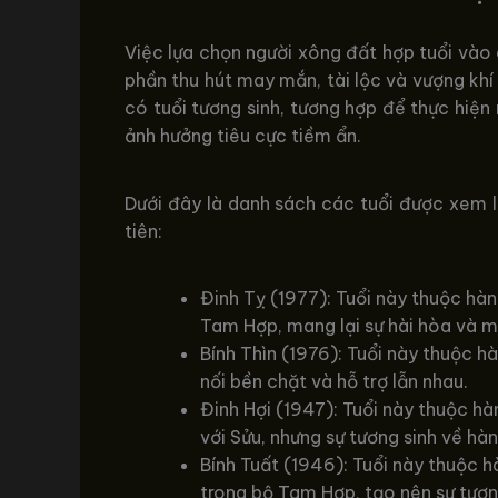
Việc lựa chọn người xông đất hợp tuổi vào
phần thu hút may mắn, tài lộc và vượng khí 
có tuổi tương sinh, tương hợp để thực hiện
ảnh hưởng tiêu cực tiềm ẩn.
Dưới đây là danh sách các tuổi được xem 
tiên:
Đinh Tỵ (1977): Tuổi này thuộc hà
Tam Hợp, mang lại sự hài hòa và 
Bính Thìn (1976): Tuổi này thuộc h
nối bền chặt và hỗ trợ lẫn nhau.
Đinh Hợi (1947): Tuổi này thuộc 
với Sửu, nhưng sự tương sinh về hàn
Bính Tuất (1946): Tuổi này thuộc h
trong bộ Tam Hợp, tạo nên sự tươ