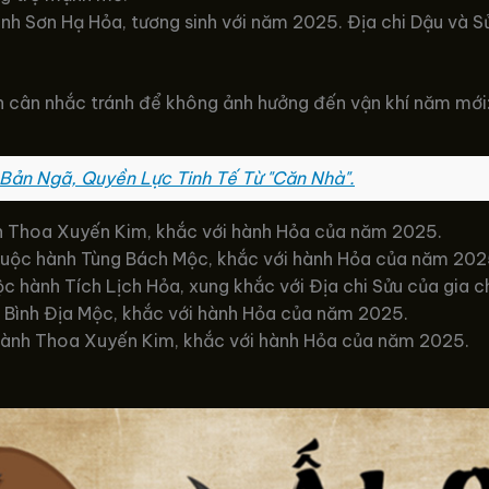
ành Sơn Hạ Hỏa, tương sinh với năm 2025. Địa chi Dậu và 
ên cân nhắc tránh để không ảnh hưởng đến vận khí năm mới
Bản Ngã, Quyền Lực Tinh Tế Từ "Căn Nhà".
nh Thoa Xuyến Kim, khắc với hành Hỏa của năm 2025.
huộc hành Tùng Bách Mộc, khắc với hành Hỏa của năm 202
c hành Tích Lịch Hỏa, xung khắc với Địa chi Sửu của gia c
h Bình Địa Mộc, khắc với hành Hỏa của năm 2025.
 hành Thoa Xuyến Kim, khắc với hành Hỏa của năm 2025.