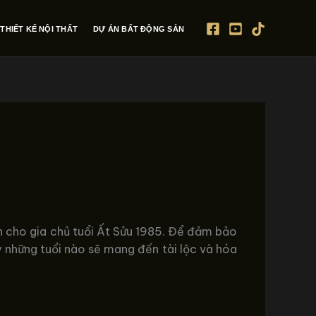
THIẾT KẾ NỘI THẤT
DỰ ÁN BẤT ĐỘNG SẢN
 cho gia chủ tuổi Ất Sửu 1985. Để đảm bảo
y những tuổi nào sẽ mang đến tài lộc và hóa