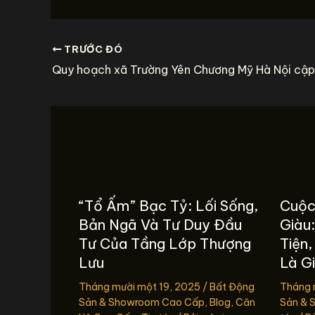
TRƯỚC ĐÓ
“Tổ Ấm” Bạc Tỷ: Lối Sống,
Cuộc
Bản Ngã Và Tư Duy Đầu
Giàu
Tư Của Tầng Lớp Thượng
Tiện,
Lưu
Là G
Tháng mười một 19, 2025
/
Bất Động
Tháng 
Sản & Showroom Cao Cấp
,
Blog
,
Căn
Sản & 