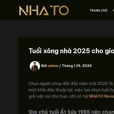
Nhảy
tới
TRANG CHỦ
nội
dung
Tuổi xông nhà 2025 cho gi
Bởi
admin
/
Tháng 1 29, 2026
Chọn người xông đất đầu năm mới 2025 là 
một khởi đầu thuận lợi, việc lựa chọn tuổi
giải vận xui cho bạn, chỉ có tại
NHATO Revi
Gia chủ tuổi Ất Sửu 1985 nên chọ