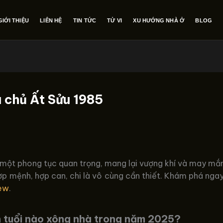
GIỚI THIỆU
LIÊN HỆ
TIN TỨC
TỬ VI
XU HƯỚNG NHÀ Ở
BLOG
a chủ Ất Sửu 1985
một phong tục quan trọng, mang lại vượng khí và may mắn
 hợp mệnh, hợp can, chi là vô cùng cần thiết. Khám phá nga
ew
.
n tuổi nào xông nhà trong năm 2025?