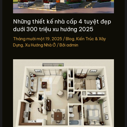
Những thiết kế nhà cấp 4 tuyệt đẹp
dưới 300 triệu xu hướng 2025
Tháng mười một 19, 2025
/
Blog
,
Kiến Trúc & Xây
Dựng
,
Xu Hướng Nhà Ở
/ Bởi
admin