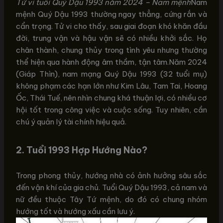
Tử vi tuổi Quý Dậu 1993 năm 2024 – Nam mệnh
Nam
mệnh Quý Dậu 1993 thường ngay thẳng, cứng rắn và
cẩn trọng. Tử vi cho thấy, sau giai đoạn khó khăn đầu
đời, trung vận và hậu vận sẽ có nhiều khởi sắc. Họ
chân thành, chung thủy trong tình yêu nhưng thường
thể hiện qua hành động âm thầm, tận tâm.Năm 2024
(Giáp Thìn), nam mạng Quý Dậu 1993 (32 tuổi mụ)
không phạm các hạn lớn như Kim Lâu, Tam Tai, Hoang
Ốc, Thái Tuế, nên nhìn chung khá thuận lợi, có nhiều cơ
hội tốt trong công việc và cuộc sống. Tuy nhiên, cần
chú ý quản lý tài chính hiệu quả.
2.
Tuổi 1993 Hợp Hướng Nào?
Trong phong thủy, hướng nhà có ảnh hưởng sâu sắc
đến vận khí của gia chủ. Tuổi Quý Dậu 1993, cả nam và
nữ đều thuộc Tây Tứ mệnh, do đó có chung nhóm
hướng tốt và hướng xấu cần lưu ý.