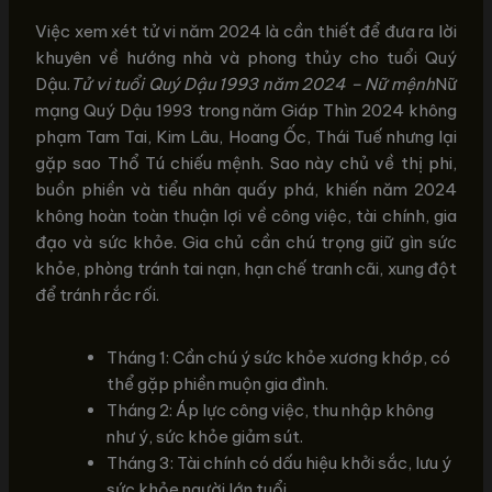
Việc xem xét tử vi năm 2024 là cần thiết để đưa ra lời
khuyên về hướng nhà và phong thủy cho tuổi Quý
Dậu.
Tử vi tuổi Quý Dậu 1993 năm 2024 – Nữ mệnh
Nữ
mạng Quý Dậu 1993 trong năm Giáp Thìn 2024 không
phạm Tam Tai, Kim Lâu, Hoang Ốc, Thái Tuế nhưng lại
gặp sao Thổ Tú chiếu mệnh. Sao này chủ về thị phi,
buồn phiền và tiểu nhân quấy phá, khiến năm 2024
không hoàn toàn thuận lợi về công việc, tài chính, gia
đạo và sức khỏe. Gia chủ cần chú trọng giữ gìn sức
khỏe, phòng tránh tai nạn, hạn chế tranh cãi, xung đột
để tránh rắc rối.
Tháng 1: Cần chú ý sức khỏe xương khớp, có
thể gặp phiền muộn gia đình.
Tháng 2: Áp lực công việc, thu nhập không
như ý, sức khỏe giảm sút.
Tháng 3: Tài chính có dấu hiệu khởi sắc, lưu ý
sức khỏe người lớn tuổi.