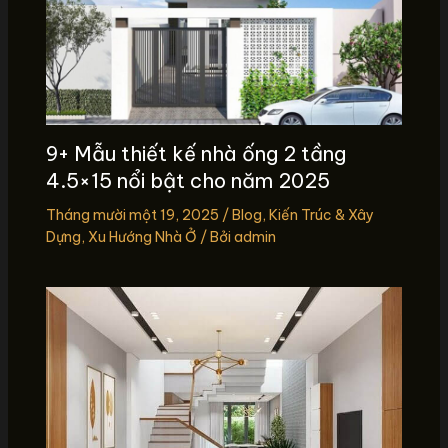
9+ Mẫu thiết kế nhà ống 2 tầng
4.5×15 nổi bật cho năm 2025
Tháng mười một 19, 2025
/
Blog
,
Kiến Trúc & Xây
Dựng
,
Xu Hướng Nhà Ở
/ Bởi
admin