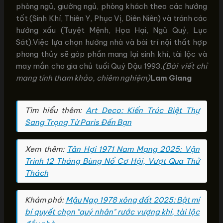
phòng ngủ, giường ngủ, phòng khách theo các hướng
tốt (Sinh Khí, Thiên Y, Phục Vị, Diên Niên) và tránh các
hướng xấu (Tuyệt Mệnh, Họa Hại, Ngũ Quỷ, Lục
Sát).Việc lựa chọn hướng nhà và bài trí nội thất hợp
phong thủy sẽ góp phần mang lại sinh khí, tài lộc và
may mắn cho gia chủ tuổi Quý Dậu 1993.
(Bài viết chỉ
mang tính tham khảo, chiêm nghiệm)
Lam Giang
Tìm hiểu thêm:
Art Deco: Kiến Trúc Biệt Thự
Sang Trọng Từ Paris Đến Bạn
Xem thêm:
Tân Hợi 1971 Nam Mạng 2025: Vận
Trình 12 Tháng Bùng Nổ Cơ Hội, Vượt Qua Thử
Thách
Khám phá:
Mậu Ngọ 1978 xông đất 2025: Bật mí
bí quyết chọn "quý nhân" rước vượng khí, tài lộc