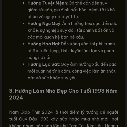
Hướng Tuyệt Mệnh
: Có thể dẫn đến suy
giảm tài sản, gia đình bất hòa, bệnh tật khó
chữa và nguy cơ tuyệt tự.
Hướng Ngũ Quỷ
: Ảnh hưởng tiêu cực đến sức
khỏe, sự nghiệp suy đồi, tài chính bất ổn và
các mối quan hệ bạn bè xấu.
Hướng Họa Hại
: Dễ vướng vào thị phi, tranh
chấp, kiện tụng, tình duyên lận đận và gánh
nặng nợ nần.
Hướng Lục Sát
: Gây ảnh hưởng xấu đến các
mối quan hệ tình cảm, công việc làm ăn thất
bát và sức khỏe suy yếu.
3.
Hướng Làm Nhà Đẹp Cho Tuổi 1993 Năm
2024
Năm Giáp Thìn 2024 là thời điểm lý tưởng để người
tuổi Quý Dậu 1993 xây sửa hoặc mua nhà mới, bởi
không phạm các hạn lớn như Tam Tai, Kim Lâu, Hoang