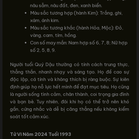
nâu sẫm, nâu đất, đen, xanh biển.
Màu sắc tương hợp (hành Kim): Trắng, ghi,
xám, ánh kim.
Màu sắc tương khắc (hành Hỏa, Mộc): Đỏ,
vàng, cam, tím, hồng.
Con số may mắn: Nam hợp số 6, 7, 8; Nữ hợp
số 2, 5, 8, 9.
Người tuổi Quý Dậu thường có tính cách trung thực,
thẳng thắn, nhanh nhạy và sáng tạo. Họ đề cao sự
độc lập, cá tính và không thích bị ràng buộc. Sự kiên
định giúp họ nỗ lực hết mình để đạt mục tiêu. Họ cũng
là người sống tình cảm, chân thành, coi trọng gia đình
và bạn bè. Tuy nhiên, đôi khi họ có thể trở nên khó
gần, cứng nhắc và dễ bị căng thẳng nếu không kiểm
soát tốt cảm xúc.
Tử Vi Năm 2024 Tuổi 1993