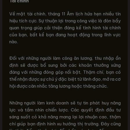
Tài chính
Về mặt tài chính, tháng 11 Âm lịch hứa hẹn nhiều tín
hiệu tích cực. Sự thuận lợi trong công việc là đòn bẩy
quan trọng giúp cải thiện đáng kể tình hình tài chính
của bạn, bất kể bạn đang hoạt động trong lĩnh vực
nào.
Đối với những người làm công ăn lương, thu nhập ổn
định sẽ được bổ sung bởi các khoản thưởng xứng
đáng với những đóng góp nổi bật. Thậm chí, bạn có
thể nhận được sự chú ý đặc biệt từ lãnh đạo, mở ra cơ
hội được cân nhắc tăng lương hoặc thăng chức.
Những người làm kinh doanh sẽ tự tin phát huy năng
lực và tầm nhìn chiến lược. Các quyết định đầu tư
sáng suốt có khả năng mang lại lợi nhuận cao, thậm
chí giúp bạn định hình xu hướng thị trường. Đây cũng