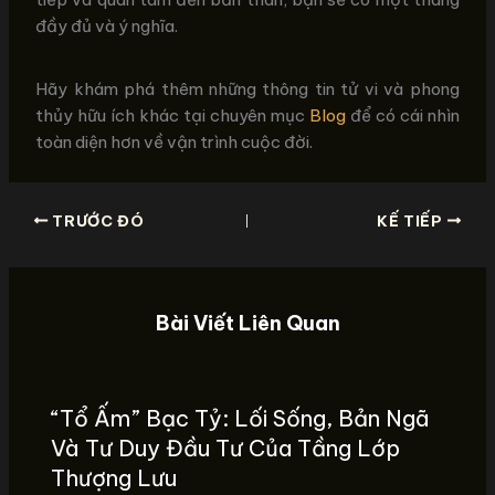
đầy đủ và ý nghĩa.
Hãy khám phá thêm những thông tin tử vi và phong
thủy hữu ích khác tại chuyên mục
Blog
để có cái nhìn
toàn diện hơn về vận trình cuộc đời.
TRƯỚC ĐÓ
KẾ TIẾP
Bài Viết Liên Quan
“Tổ Ấm” Bạc Tỷ: Lối Sống, Bản Ngã
Và Tư Duy Đầu Tư Của Tầng Lớp
Thượng Lưu