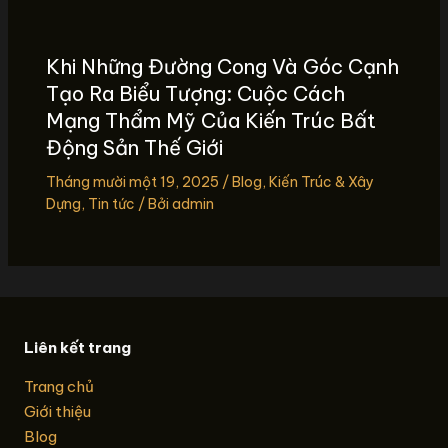
Khi Những Đường Cong Và Góc Cạnh
Tạo Ra Biểu Tượng: Cuộc Cách
Mạng Thẩm Mỹ Của Kiến Trúc Bất
Động Sản Thế Giới
Tháng mười một 19, 2025
/
Blog
,
Kiến Trúc & Xây
Dựng
,
Tin tức
/ Bởi
admin
Liên kết trang
Trang chủ
Giới thiệu
Blog