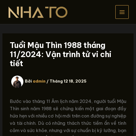
Nhảy
tới
nội
dung
Tuổi Mậu Thìn 1988 tháng
11/2024: Vận trình tử vi chi
tiết
Bởi
admin
/
Tháng 12 18, 2025
Bước vào tháng 11 Âm lịch năm 2024, người tuổi Mậu
Thìn sinh năm 1988 sẽ chứng kiến một giai đoạn đầy
hứa hẹn với nhiều cơ hội mới trên con đường sự nghiệp
và tài chính. Dù có những thách thức tiềm ẩn về tình
cảm và sức khỏe, nhưng với sự chuẩn bị kỹ lưỡng, bạn