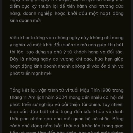
điểm cực kỳ thuận lợi để tiến hành khai trương cửa
hàng, doanh nghiệp hoặc khởi đầu một hoạt động
kinh doanh mới.
Việc khai trương vào những ngày này không chỉ mang
ý nghĩa về một khởi đầu suôn sẻ mà còn giúp thu hút
tài lộc, tạo dựng sự chú ý từ khách hàng và đối tác.
Đây là những ngày có vượng khí cao, hứa hẹn giúp
hoạt động kinh doanh nhanh chóng đi vào ổn định và
phát triển mạnh mẽ.
Tổng kết lại, vận trình tử vi tuổi Mậu Thìn 1988 trong
tháng 11 Âm lịch năm 2024 mang đến nhiều cơ hội để
phát triển sự nghiệp và cải thiện tài chính. Tuy nhiên,
bạn cần đặc biệt chú trọng đến sức khỏe và dành
thời gian chăm sóc các mối quan hệ cá nhân. Bằng
cách chủ động nắm bắt thời cơ, khéo léo trong giao
tiếp và quan tâm đến bản thân, bạn sẽ có một tháng