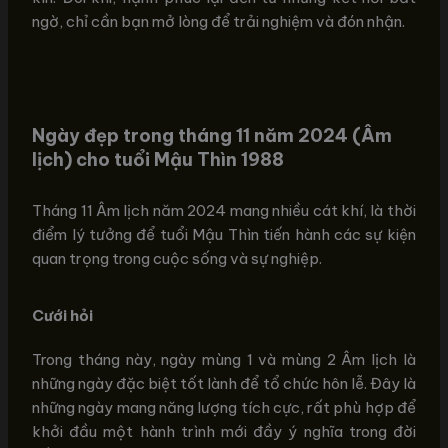
ngờ, chỉ cần bạn mở lòng để trải nghiệm và đón nhận.
Ngày đẹp trong tháng 11 năm 2024 (Âm
lịch) cho tuổi Mậu Thìn 1988
Tháng 11 Âm lịch năm 2024 mang nhiều cát khí, là thời
điểm lý tưởng để tuổi Mậu Thìn tiến hành các sự kiện
quan trọng trong cuộc sống và sự nghiệp.
Cưới hỏi
Trong tháng này, ngày mùng 1 và mùng 2 Âm lịch là
những ngày đặc biệt tốt lành để tổ chức hôn lễ. Đây là
những ngày mang năng lượng tích cực, rất phù hợp để
khởi đầu một hành trình mới đầy ý nghĩa trong đời