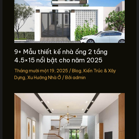
9+ Mẫu thiết kế nhà ống 2 tầng
4.5×15 nổi bật cho năm 2025
Tháng mười một 19, 2025
/
Blog
,
Kiến Trúc & Xây
Dựng
,
Xu Hướng Nhà Ở
/ Bởi
admin