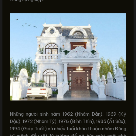
Những người sinh năm 1962 (Nhâm Dần), 1969 (Kỷ
Dậu), 1972 (Nhâm Tý), 1976 (Bính Thìn), 1985 (Ất Sửu),
1994 (Giáp Tuất) và nhiều tuổi khác thuộc nhóm Đông
tứ mệnh đều rất lý tưởng để sở hữu một ngôi nhà