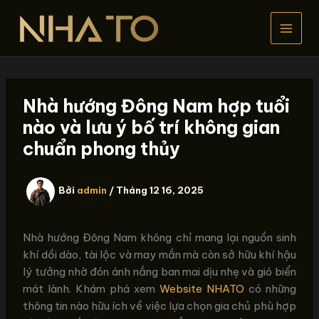
Nhảy
tới
nội
dung
Nhà hướng Đông Nam hợp tuổi
nào và lưu ý bố trí không gian
chuẩn phong thủy
Bởi
admin
/
Tháng 12 16, 2025
Nhà hướng Đông Nam không chỉ mang lại nguồn sinh
khí dồi dào, tài lộc và may mắn mà còn sở hữu khí hậu
lý tưởng nhờ đón ánh nắng ban mai dịu nhẹ và gió biển
mát lành. Khám phá xem
Website NHATO
có những
thông tin nào hữu ích về việc lựa chọn gia chủ phù hợp