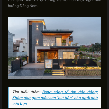
hướng Đông Nam.
Tìm hiểu thêm:
Bừng sáng tổ ấm đón đông:
Khám phá gam màu sơn "hút hồn" cho ngôi nhà
của bạn