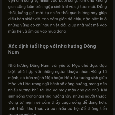
vẹn ánh sáng tự nhiên vào buổi sáng, làm cho không
gian sống luôn tràn ngập sinh khí và sự tươi mới. Đồng
thời, luồng gió mát tự nhiên thổi qua hướng này giúp
điều hòa nhiệt độ, tạo cảm giác dễ chịu, đặc biệt là ở
những vùng có khí hậu nhiệt đới, giúp nhà mát mẻ vào
mùa hè và ấm áp vào mùa đông.
Xác định tuổi hợp với nhà hướng Đông
Nam
Nhà hướng Đông Nam, với yếu tố Mộc chủ đạo, đặc
biệt phù hợp với những người thuộc nhóm Đông tứ
mệnh, có bản mệnh Mộc hoặc Hỏa. Sự tương sinh giữa
Mộc và Hỏa trong ngũ hành sẽ cộng hưởng, mang đến
nhiều vượng khí, tài lộc và may mắn cho gia chủ. Khi
sinh sống trong ngôi nhà hướng này, những người thuộc
Đông tứ mệnh sẽ cảm thấy cuộc sống dễ dàng hơn,
tinh thần thư thái, và có nhiều cơ hội để thăng tiến
trong sự nghiệp.