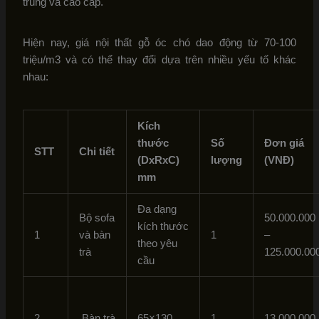
trung và cao cấp.
Hiện nay, giá nội thất gỗ óc chó dao động từ 70-100
triệu/m3 và có thể thay đổi dựa trên nhiều yếu tố khác
nhau:
Kích
thước
Số
Đơn giá
STT
Chi tiết
(DxRxC)
lượng
(VNĐ)
mm
Đa dạng
Bộ sofa
50.000.000
kích thước
1
và bàn
1
–
theo yêu
trà
125.000.00
cầu
2
Bàn trà
65×130
1
13.000.000