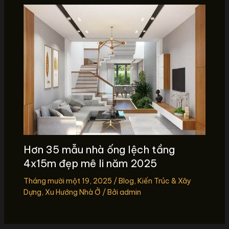
Hơn 35 mẫu nhà ống lệch tầng
4x15m đẹp mê li năm 2025
Tháng mười một 19, 2025
/
Blog
,
Kiến Trúc & Xây
Dựng
,
Xu Hướng Nhà Ở
/ Bởi
admin