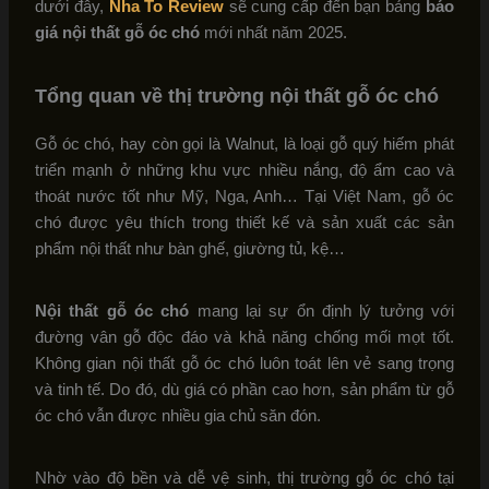
dưới đây,
Nha To Review
sẽ cung cấp đến bạn bảng
báo
giá nội thất gỗ óc chó
mới nhất năm 2025.
Tổng quan về thị trường nội thất gỗ óc chó
Gỗ óc chó, hay còn gọi là Walnut, là loại gỗ quý hiếm phát
triển mạnh ở những khu vực nhiều nắng, độ ẩm cao và
thoát nước tốt như Mỹ, Nga, Anh… Tại Việt Nam, gỗ óc
chó được yêu thích trong thiết kế và sản xuất các sản
phẩm nội thất như bàn ghế, giường tủ, kệ…
Nội thất gỗ óc chó
mang lại sự ổn định lý tưởng với
đường vân gỗ độc đáo và khả năng chống mối mọt tốt.
Không gian nội thất gỗ óc chó luôn toát lên vẻ sang trọng
và tinh tế. Do đó, dù giá có phần cao hơn, sản phẩm từ gỗ
óc chó vẫn được nhiều gia chủ săn đón.
Nhờ vào độ bền và dễ vệ sinh, thị trường gỗ óc chó tại