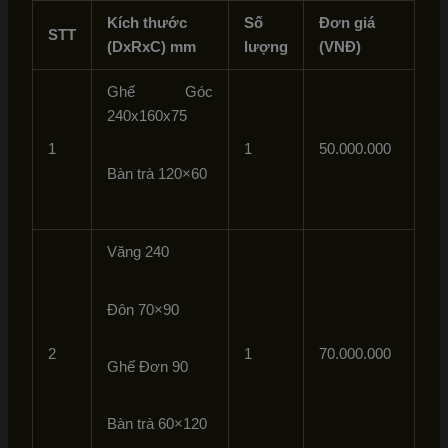
Kích thước
Số
Đơn giá
STT
(DxRxC) mm
lượng
(VNĐ)
Ghế Góc
240x160x75
1
1
50.000.000
Bàn trà 120×60
Văng 240
Đôn 70×90
2
1
70.000.000
Ghế Đơn 90
Bàn trà 60×120