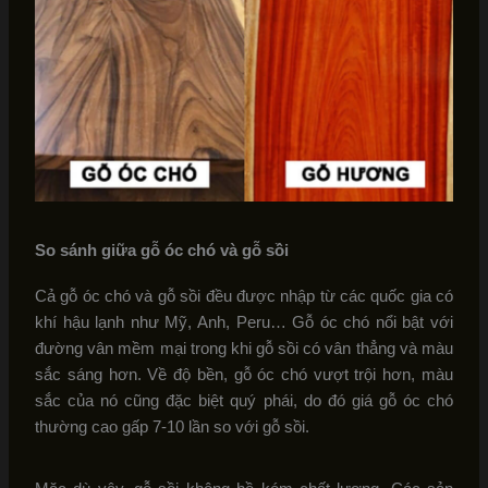
So sánh giữa gỗ óc chó và gỗ sồi
Cả gỗ óc chó và gỗ sồi đều được nhập từ các quốc gia có
khí hậu lạnh như Mỹ, Anh, Peru… Gỗ óc chó nổi bật với
đường vân mềm mại trong khi gỗ sồi có vân thẳng và màu
sắc sáng hơn. Về độ bền, gỗ óc chó vượt trội hơn, màu
sắc của nó cũng đặc biệt quý phái, do đó giá gỗ óc chó
thường cao gấp 7-10 lần so với gỗ sồi.