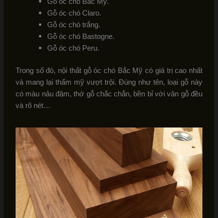
Gỗ óc chó Bắc Mỹ.
Gỗ óc chó Claro.
Gỗ óc chó trắng.
Gỗ óc chó Bastogne.
Gỗ óc chó Peru.
Trong số đó, nội thất gỗ óc chó Bắc Mỹ có giá trị cao nhất
và mang lại thẩm mỹ vượt trội. Đúng như tên, loại gỗ này
có màu nâu đậm, thớ gỗ chắc chắn, bền bỉ với vân gỗ đều
và rõ nét…