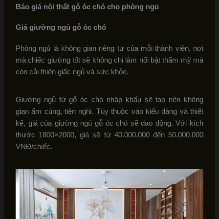
Báo giá nội thất gỗ óc chó cho phòng ngủ
Giá giường ngủ gỗ óc chó
Phòng ngủ là không gian riêng tư của mỗi thành viên, nơi
mà chiếc giường tốt sẽ không chỉ làm nổi bật thẩm mỹ mà
còn cải thiện giấc ngủ và sức khỏe.
Giường ngủ từ gỗ óc chó nhập khẩu sẽ tạo nên không
gian ấm cúng, tiện nghi. Tùy thuộc vào kiểu dáng và thiết
kế, giá của giường ngủ gỗ óc chó sẽ dao động. Với kích
thước 1800×2000, giá sẽ từ 40.000.000 đến 50.000.000
VNĐ/chiếc.