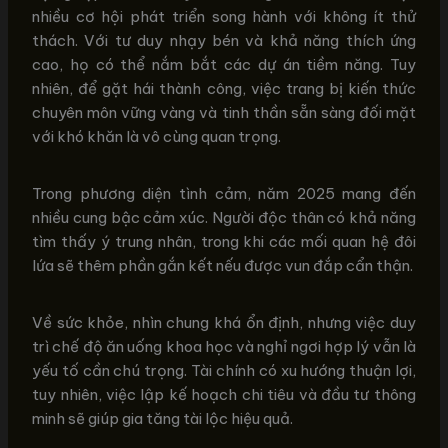
nhiều cơ hội phát triển song hành với không ít thử
thách. Với tư duy nhạy bén và khả năng thích ứng
cao, họ có thể nắm bắt các dự án tiềm năng. Tuy
nhiên, để gặt hái thành công, việc trang bị kiến thức
chuyên môn vững vàng và tinh thần sẵn sàng đối mặt
với khó khăn là vô cùng quan trọng.
Trong phương diện tình cảm, năm 2025 mang đến
nhiều cung bậc cảm xúc. Người độc thân có khả năng
tìm thấy ý trung nhân, trong khi các mối quan hệ đôi
lứa sẽ thêm phần gắn kết nếu được vun đắp cẩn thận.
Về sức khỏe, nhìn chung khá ổn định, nhưng việc duy
trì chế độ ăn uống khoa học và nghỉ ngơi hợp lý vẫn là
yếu tố cần chú trọng. Tài chính có xu hướng thuận lợi,
tuy nhiên, việc lập kế hoạch chi tiêu và đầu tư thông
minh sẽ giúp gia tăng tài lộc hiệu quả.