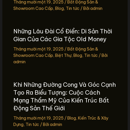
Tháng mười một 19, 2025
/
Bất Động Sản &
Showroom Cao Cấp
,
Blog
,
Tin tức
/ Bởi
admin
Những Lâu Đài Cổ Điển: Di Sản Thời
Gian Của Các Gia Tộc Old Money
Tháng mười một 19, 2025
/
Bất Động Sản &
Showroom Cao Cấp
,
Biệt Thự
,
Blog
,
Tin tức
/ Bởi
admin
Khi Những Đường Cong Và Góc Cạnh
Tạo Ra Biểu Tượng: Cuộc Cách
Mạng Thẩm Mỹ Của Kiến Trúc Bất
Động Sản Thế Giới
Tháng mười một 19, 2025
/
Blog
,
Kiến Trúc & Xây
Dựng
,
Tin tức
/ Bởi
admin