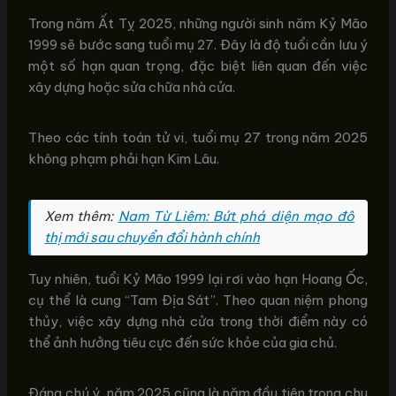
Trong năm Ất Tỵ 2025, những người sinh năm Kỷ Mão
1999 sẽ bước sang tuổi mụ 27. Đây là độ tuổi cần lưu ý
một số hạn quan trọng, đặc biệt liên quan đến việc
xây dựng hoặc sửa chữa nhà cửa.
Theo các tính toán tử vi, tuổi mụ 27 trong năm 2025
không phạm phải hạn Kim Lâu.
Xem thêm:
Nam Từ Liêm: Bứt phá diện mạo đô
thị mới sau chuyển đổi hành chính
Tuy nhiên, tuổi Kỷ Mão 1999 lại rơi vào hạn Hoang Ốc,
cụ thể là cung “Tam Địa Sát”. Theo quan niệm phong
thủy, việc xây dựng nhà cửa trong thời điểm này có
thể ảnh hưởng tiêu cực đến sức khỏe của gia chủ.
Đáng chú ý, năm 2025 cũng là năm đầu tiên trong chu