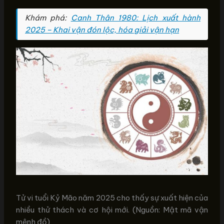
Khám phá:
Canh Thân 1980: Lịch xuất hành
2025 – Khai vận đón lộc, hóa giải vận hạn
Tử vi tuổi Kỷ Mão năm 2025 cho thấy sự xuất hiện của
nhiều thử thách và cơ hội mới. (Nguồn: Mật mã vận
mệnh đồ)