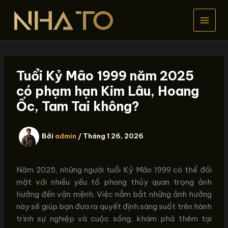
Nhảy
tới
nội
dung
Tuổi Kỷ Mão 1999 năm 2025
có phạm hạn Kim Lâu, Hoang
Ốc, Tam Tai không?
Bởi
admin
/
Tháng 1 26, 2026
Năm 2025, những người tuổi Kỷ Mão 1999 có thể đối
mặt với nhiều yếu tố phong thủy quan trọng ảnh
hưởng đến vận mệnh. Việc nắm bắt những ảnh hưởng
này sẽ giúp bạn đưa ra quyết định sáng suốt trên hành
trình sự nghiệp và cuộc sống, khám phá thêm tại