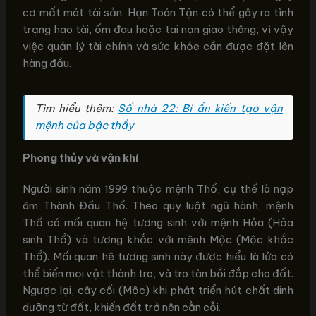
cơ mất mát tài sản. Hạn Toán Tận có thể gây ra tình
trạng hao tài, ốm đau hoặc tai nạn giao thông, vì vậy
việc quản lý tài chính và sức khỏe cần được đặt lên
hàng đầu.
Tìm hiểu thêm:
Số nhà 22: Bí ẩn kiến tạo vận
mệnh của bậc thầy
Phong thủy và vận khí
Người sinh năm 1999 thuộc mệnh Thổ, cụ thể là nạp
âm Thành Đầu Thổ. Theo quy luật ngũ hành, mệnh
Thổ có mối quan hệ tương sinh với mệnh Hỏa (Hỏa
sinh Thổ) và tương khắc với mệnh Mộc (Mộc khắc
Thổ). Mối quan hệ tương sinh này được hiểu là lửa có
thể biến mọi vật thành tro, và tro tàn bồi đắp cho đất.
Ngược lại, cây cối (Mộc) khi phát triển hút chất dinh
dưỡng từ đất, khiến đất trở nên cằn cỗi.