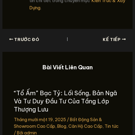
tin chi tiết trong chuyên mục
Kiến Trúc & Xây
Dựng
.
TRƯỚC ĐÓ
KẾ TIẾP
Bài Viết Liên Quan
“Tổ Ấm” Bạc Tỷ: Lối Sống, Bản Ngã
Và Tư Duy Đầu Tư Của Tầng Lớp
Thượng Lưu
Tháng mười một 19, 2025
/
Bất Động Sản &
Showroom Cao Cấp
,
Blog
,
Căn Hộ Cao Cấp
,
Tin tức
/ Bởi
admin