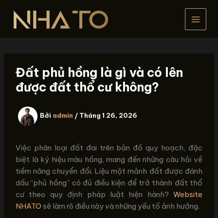
Nhảy
tới
nội
dung
Đất phủ hồng là gì và có lên
được đất thổ cư không?
Bởi
admin
/
Tháng 1 26, 2026
Việc phân loại đất đai trên bản đồ quy hoạch, đặc
biệt là ký hiệu màu hồng, mang đến những câu hỏi về
tiềm năng chuyển đổi. Liệu một mảnh đất được đánh
dấu “phủ hồng” có đủ điều kiện để trở thành đất thổ
cư theo quy định pháp luật hiện hành?
Website
NHATO
sẽ làm rõ điều này và những yếu tố ảnh hưởng.