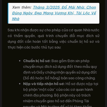
Xem thêm:
Tháng 3/2025 Đổ Mái Nhà: Chọn
Đúng Ngày Đẹp Mang Vượng Khí, Tài Lộc Về
Nhà
Sau khi nhận được sự cho phép của cơ quan Nhà nước
có thẩm quyền, quá trình chuyển đổi mục đích sử
dụng đất cần hoàn tất bằng việc chuẩn bị hồ sơ và
thực hiện các bước thủ tục sau:
Chuẩn bị hồ sơ:
Bao gồm Đơn xin phép
chuyển mục đích sử dụng đất theo mẫu quy
định và Giấy chứng nhận quyền sử dụng đất
(Sổ đỏ hoặc Sổ hồng) bản sao công chứng.
Nộp và tiếp nhận hồ sơ:
Hồ sơ được nộp tại
bộ phận “một cửa” của các cơ quan hành
chính địa phương. Bộ phận này có trách
nhiệm chuyển giao hồ sơ đến Phòng Tài
nguyên và Môi trường để xử lý theo thẩm