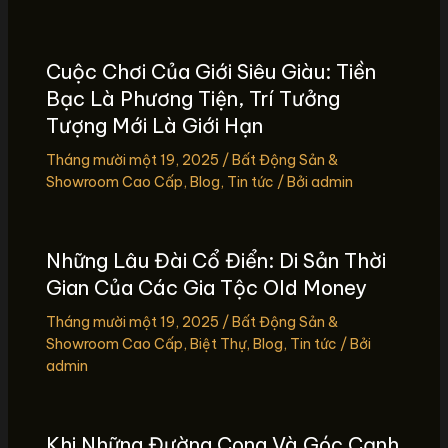
Cuộc Chơi Của Giới Siêu Giàu: Tiền
Bạc Là Phương Tiện, Trí Tưởng
Tượng Mới Là Giới Hạn
Tháng mười một 19, 2025
/
Bất Động Sản &
Showroom Cao Cấp
,
Blog
,
Tin tức
/ Bởi
admin
Những Lâu Đài Cổ Điển: Di Sản Thời
Gian Của Các Gia Tộc Old Money
Tháng mười một 19, 2025
/
Bất Động Sản &
Showroom Cao Cấp
,
Biệt Thự
,
Blog
,
Tin tức
/ Bởi
admin
Khi Những Đường Cong Và Góc Cạnh