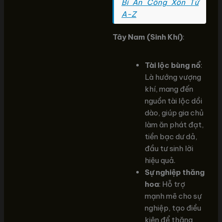
Bí Ẩn Công Xôn Từ
A-Z
Tây Nam (Sinh Khí)
:
Tài lộc bùng nổ
:
Là hướng vượng
khí, mang đến
nguồn tài lộc dồi
dào, giúp gia chủ
làm ăn phát đạt,
tiền bạc dư dả,
đầu tư sinh lời
hiệu quả.
Sự nghiệp thăng
hoa
: Hỗ trợ
mạnh mẽ cho sự
nghiệp, tạo điều
kiện để thăng