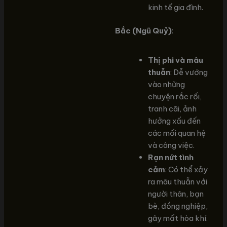
kinh tế gia đình.
Bắc (Ngũ Quỷ)
:
Thị phi và mâu
thuẫn
: Dễ vướng
vào những
chuyện rắc rối,
tranh cãi, ảnh
hưởng xấu đến
các mối quan hệ
và công việc.
Rạn nứt tình
cảm
: Có thể xảy
ra mâu thuẫn với
người thân, bạn
bè, đồng nghiệp,
gây mất hòa khí.