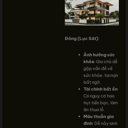
Đông (Lục Sát)
:
Ảnh hưởng sức
khỏe
: Gia chủ dễ
gặp vấn đề về
sức khỏe, tai nạn
bất ngờ.
Tài chính bất ổn
:
Có nguy cơ hao
hụt tiền bạc, làm
ăn thua lỗ.
Mâu thuẫn gia
đình
: Dễ nảy sinh