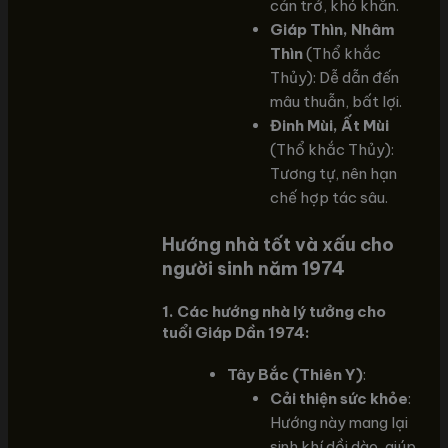
cản trở, khó khăn.
Giáp Thìn, Nhâm
Thìn
(Thổ khắc
Thủy): Dễ dẫn đến
mâu thuẫn, bất lợi.
Đinh Mùi, Ất Mùi
(Thổ khắc Thủy):
Tương tự, nên hạn
chế hợp tác sâu.
Hướng nhà tốt và xấu cho
người sinh năm 1974
1. Các hướng nhà lý tưởng cho
tuổi Giáp Dần 1974:
Tây Bắc (Thiên Y)
:
Cải thiện sức khỏe
:
Hướng này mang lại
sinh khí dồi dào, giúp