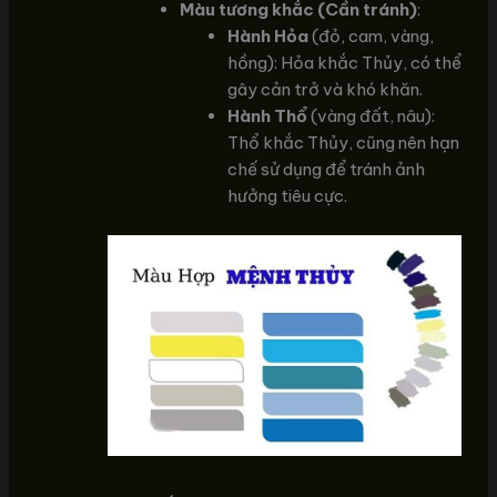
Màu tương khắc (Cần tránh)
:
Hành Hỏa
(đỏ, cam, vàng,
hồng): Hỏa khắc Thủy, có thể
gây cản trở và khó khăn.
Hành Thổ
(vàng đất, nâu):
Thổ khắc Thủy, cũng nên hạn
chế sử dụng để tránh ảnh
hưởng tiêu cực.