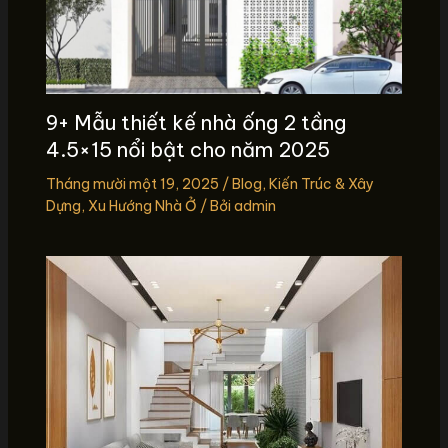
9+ Mẫu thiết kế nhà ống 2 tầng
4.5×15 nổi bật cho năm 2025
Tháng mười một 19, 2025
/
Blog
,
Kiến Trúc & Xây
Dựng
,
Xu Hướng Nhà Ở
/ Bởi
admin