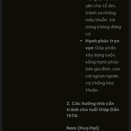
yên cho tổ ấm,
tránh xa những
mâu thuẫn, tai
ương không đáng
có.
Hạnh phúc trọn
vẹn
: Góp phần
xây dựng cuộc
sống hạnh phúc
bên gia đình, con
cái ngoan ngoãn,
vợ chồng hòa
thuận.
2. Các hướng nhà cần
tránh cho tuổi Giáp Dần
1974:
Nam (Hoạ Hại)
: