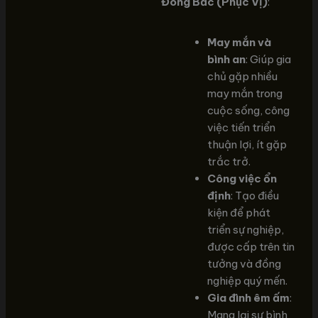
Đông Bắc (Phục Vị)
:
May mắn và
bình an
: Giúp gia
chủ gặp nhiều
may mắn trong
cuộc sống, công
việc tiến triển
thuận lợi, ít gặp
trắc trở.
Công việc ổn
định
: Tạo điều
kiện để phát
triển sự nghiệp,
được cấp trên tin
tưởng và đồng
nghiệp quý mến.
Gia đình êm ấm
:
Mang lại sự bình