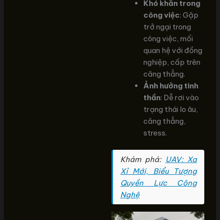
Khó khăn trong
công việc
: Gặp
trở ngại trong
công việc, mối
quan hệ với đồng
nghiệp, cấp trên
căng thẳng.
Ảnh hưởng tinh
thần
: Dễ rơi vào
trạng thái lo âu,
căng thẳng,
stress.
Khám phá:
UAV: Xa
Xỉ Mới, Biểu Tượng
Quyền Lực Công
Nghệ