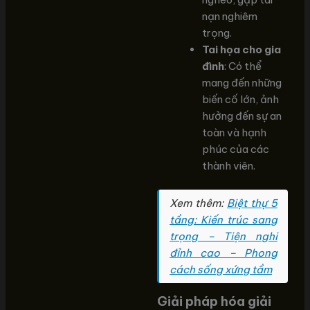
nạn nghiêm
trọng.
Tai họa cho gia
đình
: Có thể
mang đến những
biến cố lớn, ảnh
hưởng đến sự an
toàn và hạnh
phúc của các
thành viên.
Xem thêm:
Biệt thự 5
tầng: Kiến trúc sang
trọng – Tiện nghi
đỉnh cao – Phong
cách sống xứng tầm
Giải pháp hóa giải