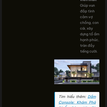
Giúp vun
đắp tình
cảm vợ
chồng, con
cái, xây
dựng tổ ấm
hạnh phúc,
tràn đầy
tiếng cười.
Tìm hiểu thêm:
Dầm
Console: Khám Phá