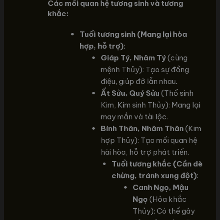
Các mối quan hệ tương sinh và tương
khắc:
Tuổi tương sinh (Mang lại hòa
hợp, hỗ trợ)
:
Giáp Tý, Nhâm Tý
(cùng
mệnh Thủy): Tạo sự đồng
điệu, giúp đỡ lẫn nhau.
Ất Sửu, Quý Sửu
(Thổ sinh
Kim, Kim sinh Thủy): Mang lại
may mắn và tài lộc.
Bính Thân, Nhâm Thân
(Kim
hợp Thủy): Tạo mối quan hệ
hài hòa, hỗ trợ phát triển.
Tuổi tương khắc (Cần dè
chừng, tránh xung đột)
:
Canh Ngọ, Mậu
Ngọ
(Hỏa khắc
Thủy): Có thể gây