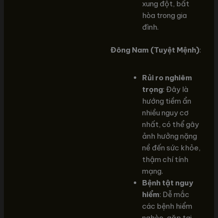
xung đột, bất
hòa trong gia
đình.
Đông Nam (Tuyệt Mệnh)
:
Rủi ro nghiêm
trọng
: Đây là
hướng tiềm ẩn
nhiều nguy cơ
nhất, có thể gây
ảnh hưởng nặng
nề đến sức khỏe,
thậm chí tính
mạng.
Bệnh tật nguy
hiểm
: Dễ mắc
các bệnh hiểm
nghèo, gặp tai