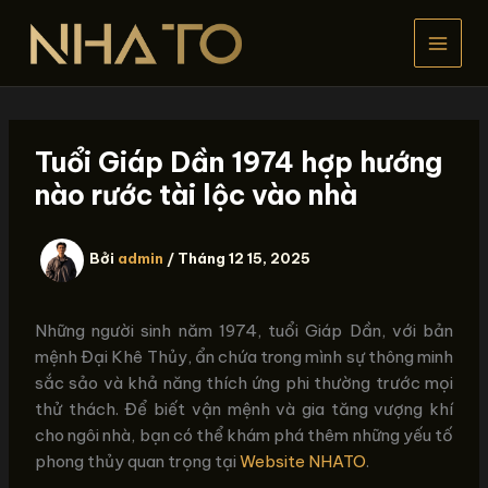
Nhảy
tới
nội
dung
Tuổi Giáp Dần 1974 hợp hướng
nào rước tài lộc vào nhà
Bởi
admin
/
Tháng 12 15, 2025
Những người sinh năm 1974, tuổi Giáp Dần, với bản
mệnh Đại Khê Thủy, ẩn chứa trong mình sự thông minh
sắc sảo và khả năng thích ứng phi thường trước mọi
thử thách. Để biết vận mệnh và gia tăng vượng khí
cho ngôi nhà, bạn có thể khám phá thêm những yếu tố
phong thủy quan trọng tại
Website NHATO
.