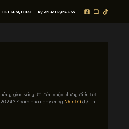
THIẾT KẾ NỘI THẤT
DỰ ÁN BẤT ĐỘNG SẢN
 không gian sống để đón nhận những điều tốt
năm 2024? Khám phá ngay cùng
Nhà TO
để tìm