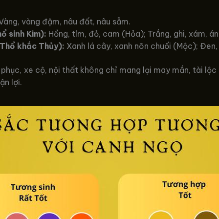
Vàng, vàng đậm, nâu đất, nâu sẫm.
ổ sinh Kim):
Hồng, tím, đỏ, cam (Hỏa); Trắng, ghi, xám, án
Thổ khắc Thủy):
Xanh lá cây, xanh nõn chuối (Mộc); Đen,
phục, xe cộ, nội thất không chỉ mang lại may mắn, tài lộ
n lợi.