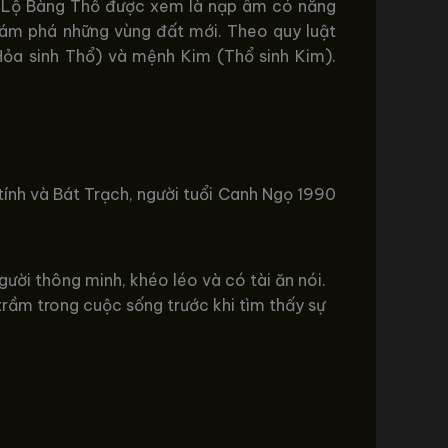
ù Lộ Bàng Thổ được xem là nạp âm có năng
khám phá những vùng đất mới. Theo quy luật
Hỏa sinh Thổ) và mệnh Kim (Thổ sinh Kim).
tính và Bát Trạch, người tuổi Canh Ngọ 1990
i thông minh, khéo léo và có tài ăn nói.
rầm trong cuộc sống trước khi tìm thấy sự