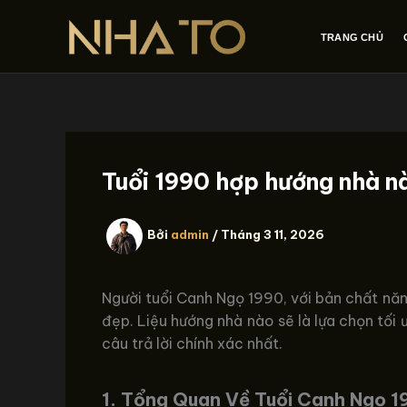
Nhảy
tới
TRANG CHỦ
nội
dung
Tuổi 1990 hợp hướng nhà n
Bởi
admin
/
Tháng 3 11, 2026
Người tuổi Canh Ngọ 1990, với bản chất năn
đẹp. Liệu hướng nhà nào sẽ là lựa chọn tố
câu trả lời chính xác nhất.
1. Tổng Quan Về Tuổi Canh Ngọ 1