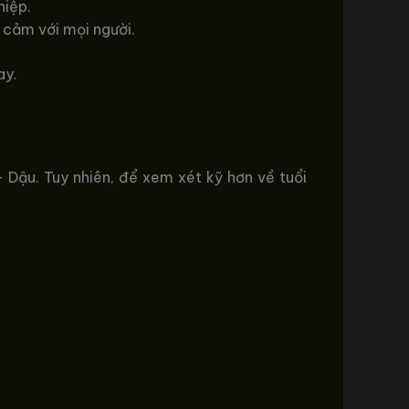
hiệp.
n cảm với mọi người.
ay.
ậu. Tuy nhiên, để xem xét kỹ hơn về tuổi