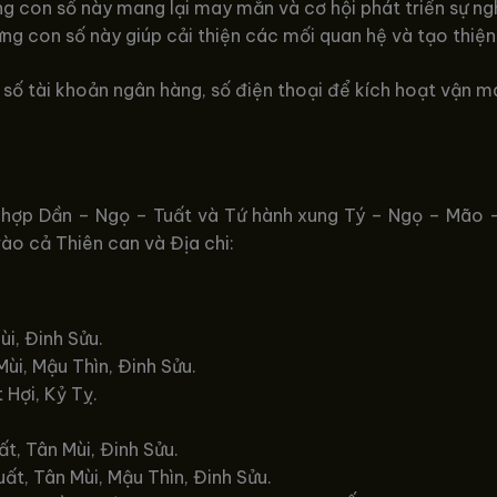
ng con số này mang lại may mắn và cơ hội phát triển sự ng
ững con số này giúp cải thiện các mối quan hệ và tạo thiệ
số tài khoản ngân hàng, số điện thoại để kích hoạt vận m
ợp Dần – Ngọ – Tuất và Tứ hành xung Tý – Ngọ – Mão – D
vào cả Thiên can và Địa chi:
ùi, Đinh Sửu.
ùi, Mậu Thìn, Đinh Sửu.
 Hợi, Kỷ Tỵ.
t, Tân Mùi, Đinh Sửu.
ất, Tân Mùi, Mậu Thìn, Đinh Sửu.