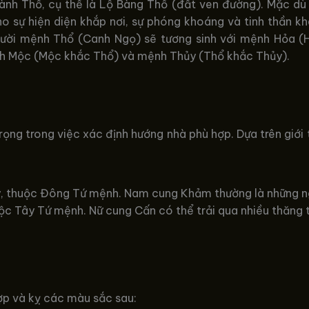
ành Thổ, cụ thể là Lộ Bàng Thổ (đất ven đường). Mặc d
cho sự hiện diện khắp nơi, sự phóng khoáng và tinh thần 
gười mệnh Thổ (Canh Ngọ) sẽ tương sinh với mệnh Hỏa (
nh Mộc (Mộc khắc Thổ) và mệnh Thủy (Thổ khắc Thủy).
ọng trong việc xác định hướng nhà phù hợp. Dựa trên giới 
 thuộc Đông Tứ mệnh. Nam cung Khảm thường là những ngườ
c Tây Tứ mệnh. Nữ cung Cấn có thể trải qua nhiều thăng t
ợp và kỵ các màu sắc sau: