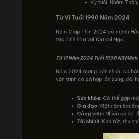
Kỵ tuổi: Nhâm Thân,
Tử Vi Tuổi 1990 Năm 2024
Năm Giáp Thìn 2024 có mệnh Hỏa, t
tác bình hòa với Địa chi Ngọ.
Tử Vi Năm 2024 Tuổi 1990 Nữ Mệnh
Năm 2024 mang đến nhiều cơ hội và
vận trình có cả hợp lẫn xung, đòi h
Sức khỏe:
Có thể gặp một 
Gia đạo:
Một năm êm ấm, 
Công việc:
Nhiều cơ hội t
Tài chính:
Khá tốt, thu nhậ