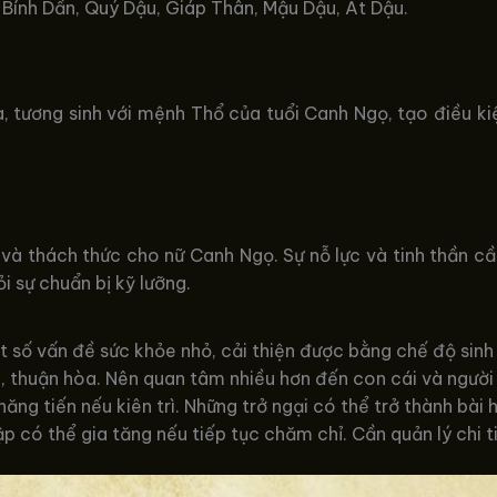
 Bính Dần, Quý Dậu, Giáp Thân, Mậu Dậu, Ất Dậu.
ương sinh với mệnh Thổ của tuổi Canh Ngọ, tạo điều kiện
 thách thức cho nữ Canh Ngọ. Sự nỗ lực và tinh thần cầu 
ỏi sự chuẩn bị kỹ lưỡng.
số vấn đề sức khỏe nhỏ, cải thiện được bằng chế độ sinh 
thuận hòa. Nên quan tâm nhiều hơn đến con cái và người t
hăng tiến nếu kiên trì. Những trở ngại có thể trở thành bài 
p có thể gia tăng nếu tiếp tục chăm chỉ. Cần quản lý chi ti