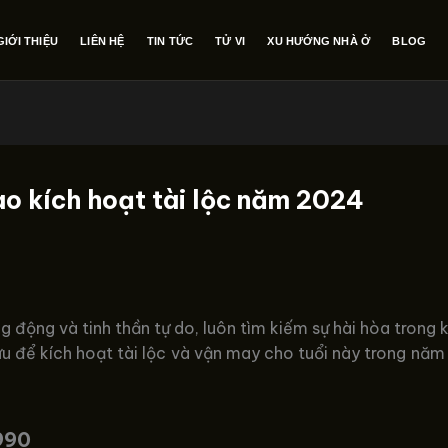
GIỚI THIỆU
LIÊN HỆ
TIN TỨC
TỬ VI
XU HƯỚNG NHÀ Ở
BLOG
ào kích hoạt tài lộc năm 2024
g động và tinh thần tự do, luôn tìm kiếm sự hài hòa trong
i ưu để kích hoạt tài lộc và vận may cho tuổi này trong 
990