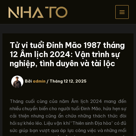
Nhảy
tới
nội
dung
Tử vi tuổi Đinh Mão 1987 tháng
12 Âm lịch 2024: Vận trình sự
nghiệp, tình duyên và tài lộc
Bởi
admin
/
Tháng 12 12, 2025
Tháng cuối cùng của năm Âm lịch 2024 mang đến
nhiều chuyển biến cho người tuổi Đinh Mão, hứa hẹn sự
cải thiện nhưng cũng ẩn chứa những thách thức đòi
hỏi sự khéo léo. Liệu vận khí “Thiên sinh Địa hòa” có đủ
sức giúp bạn vượt qua áp lực công việc và những mối