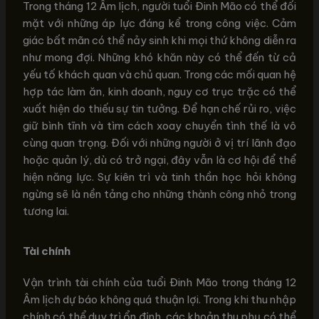
Trong tháng 12 Âm lịch, người tuổi Đinh Mão có thể đối
mặt với những áp lực đáng kể trong công việc. Cảm
giác bất mãn có thể nảy sinh khi mọi thứ không diễn ra
như mong đợi. Những khó khăn này có thể đến từ cả
yếu tố khách quan và chủ quan. Trong các mối quan hệ
hợp tác làm ăn, kinh doanh, nguy cơ trục trặc có thể
xuất hiện do thiếu sự tin tưởng. Để hạn chế rủi ro, việc
giữ bình tĩnh và tìm cách xoay chuyển tình thế là vô
cùng quan trọng. Đối với những người ở vị trí lãnh đạo
hoặc quản lý, dù có trở ngại, đây vẫn là cơ hội để thể
hiện năng lực. Sự kiên trì và tinh thần học hỏi không
ngừng sẽ là nền tảng cho những thành công nhỏ trong
tương lai.
Tài chính
Vận trình tài chính của tuổi Đinh Mão trong tháng 12
Âm lịch dự báo không quá thuận lợi. Trong khi thu nhập
chính có thể duy trì ổn định, các khoản thu phụ có thể