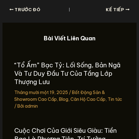
TRƯỚC ĐÓ
KẾ TIẾP
Bài Viết Liên Quan
“Tổ Ấm” Bạc Tỷ: Lối Sống, Bản Ngã
Và Tư Duy Đầu Tư Của Tầng Lớp
Thượng Lưu
Tháng mười một 19, 2025
/
Bất Động Sản &
Showroom Cao Cấp
,
Blog
,
Căn Hộ Cao Cấp
,
Tin tức
/ Bởi
admin
Cuộc Chơi Của Giới Siêu Giàu: Tiền
Bạc Là Phương Tiện, Trí Tưởng