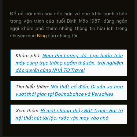
Để có cái nhìn sâu sắc hơn về các khía cạnh khác
trong vận trình của tuổi Đinh Mão 1987, đừng ngần
ngại khám phá thêm những thông tin hữu ích trong
chuyên mục
Blog
của chúng tôi.
Khám phá:
Nam Phi hoang dã: Lạc bước trên
mây cùng trực thăng ngắm thú săn, trải nghiệm
độc quyền cùng NHÀ TO Travel
Tìm hiểu thêm:
Nội thất cổ điển: Di sản xa hoa
vượt thời gian tại Dolmabahce và Versailles
Xem thêm:
Bí mật phong thủy Bát Trạch: Bài trí
nội thất hút tài lộc, rước vận may vào nhà