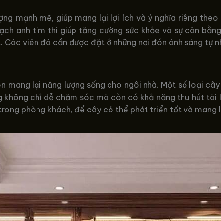
g mạnh mẽ, giúp mang lại lợi ích và ý nghĩa riêng theo t
hạch anh tím thì giúp tăng cường sức khỏe và sự cân bằng
 Các viên đá cần được đặt ở những nơi đón ánh sáng tự nh
n mang lại năng lượng sống cho ngôi nhà. Một số loại câ
ng không chỉ dễ chăm sóc mà còn có khả năng thu hút tài 
rong phòng khách, để cây có thể phát triển tốt và mang lạ