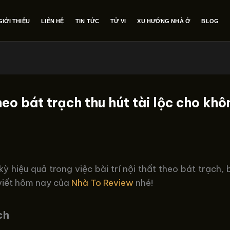
GIỚI THIỆU
LIÊN HỆ
TIN TỨC
TỬ VI
XU HƯỚNG NHÀ Ở
BLOG
theo bát trạch thu hút tài lộc cho kh
hiệu quả trong việc bài trí nội thất theo bát trạch, 
 viết hôm nay của
Nhà To Review
nhé!
ch