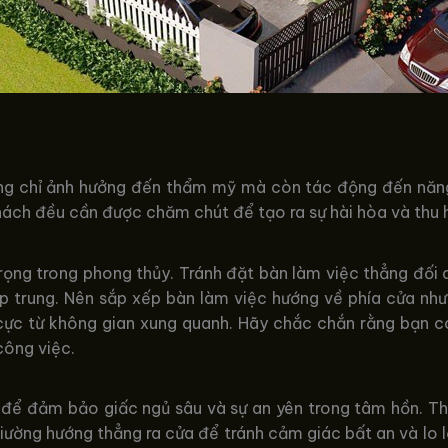
không chỉ ảnh hưởng đến thẩm mỹ mà còn tác động đến năn
khách đều cần được chăm chút để tạo ra sự hài hòa và thu h
rọng trong phong thủy. Tránh đặt bàn làm việc thẳng đối
p trung. Nên sắp xếp bàn làm việc hướng về phía cửa như
ực từ không gian xung quanh. Hãy chắc chắn rằng bạn có
công việc.
c để đảm bảo giấc ngủ sâu và sự an yên trong tâm hồn. T
iường hướng thẳng ra cửa để tránh cảm giác bất an và lo 