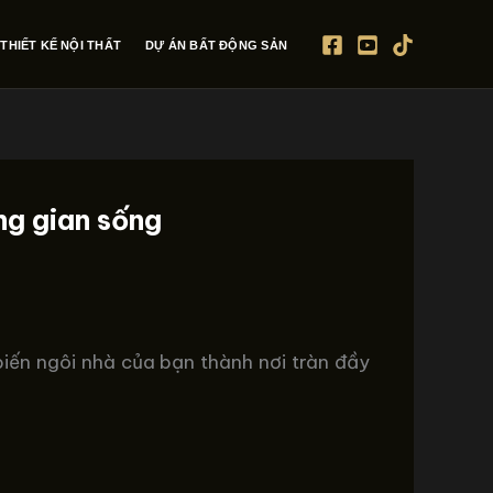
THIẾT KẾ NỘI THẤT
DỰ ÁN BẤT ĐỘNG SẢN
ông gian sống
biến ngôi nhà của bạn thành nơi tràn đầy