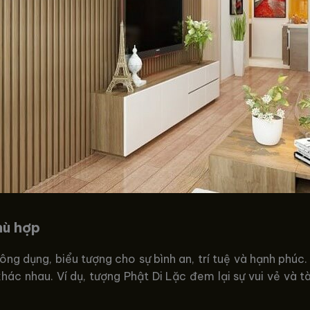
hù hợp
g dụng, biểu tượng cho sự bình an, trí tuệ và hạnh phúc.
hác nhau. Ví dụ, tượng Phật Di Lặc đem lại sự vui vẻ và t