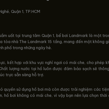
 Nghé, Quận 1, TP.HCM
 uất tại trung tâm Quận 1, bể bơi Landmark là một tron
của tòa nhà The Landmark 15 tầng, mang đến một không gi
ành phố trong những ngày hè.
cực, kết hợp với khu vực nghỉ ngơi có mái che, cho phép 
hất lượng nước tại hồ luôn được đảm bảo sạch sẽ thông 
túc trực sẵn sàng hỗ trợ.
 quyền sử dụng hồ bơi mà còn được trải nghiệm các tiện
, hồ bơi không có mái che, vì vậy bạn nên lựa chọn thời 