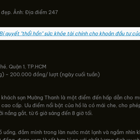
 đẹp. Ảnh: Địa điểm 247
Bí quyết "thổi hồn" sức khỏe tài chính cho khoản đầu tư củ
ghé, Quận 1, TP.HCM
g) – 200.000 đồng/ lượt (ngày cuối tuần)
ủa khách sạn Mường Thanh là một điểm đến hấp dẫn cho mù
n cao cấp. Ưu điểm nổi bật của hồ là có mái che, cho phép
 nắng gắt, từ 6 giờ sáng đến 8 giờ tối.
 đồ uống, đắm mình trong làn nước mát lạnh và ngắm nhìn 