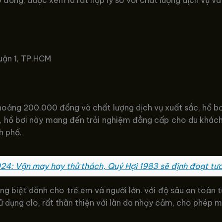
ồng, được xem là rất hợp lý so với chất lượng dịch vụ và 
Quận 1, TP.HCM
oảng 200.000 đồng và chất lượng dịch vụ xuất sắc, hồ bơi
, hồ bơi này mang đến trải nghiệm đẳng cấp cho du khách
h phố.
024: Vận may hay thử thách, Quý Hợi 1983 sẽ định đoạt tươ
êng biệt dành cho trẻ em và người lớn, với độ sâu an toàn 
dụng clo, rất thân thiện với làn da nhạy cảm, cho phép m