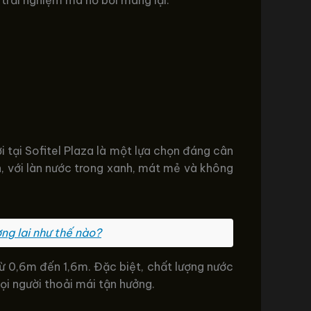
trải nghiệm mà hồ bơi mang lại.
 tại Sofitel Plaza là một lựa chọn đáng cân
, với làn nước trong xanh, mát mẻ và không
ng lai như thế nào?
từ 0,6m đến 1,6m. Đặc biệt, chất lượng nước
ọi người thoải mái tận hưởng.