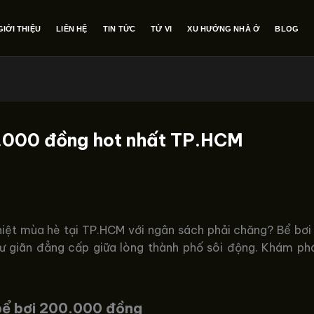
GIỚI THIỆU
LIÊN HỆ
TIN TỨC
TỬ VI
XU HƯỚNG NHÀ Ở
BLOG
0.000 đồng hot nhất TP.HCM
iệt mùa hè tại TP.HCM với ngân sách phải chăng? Bể bơi
ư giãn đẳng cấp giữa lòng thành phố sôi động. Khám phá 
bể bơi 200.000 đồng