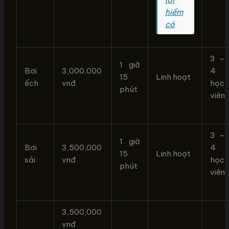
hiếm
có
3 –
1 giờ
Bơi
3,000,000
4
15
Linh hoạt
ếch
vnđ
học
phút
viên
3 –
1 giờ
Bơi
3,500,000
4
15
Linh hoạt
sải
vnđ
học
phút
viên
3,500,000
vnđ