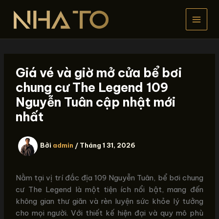
Nhảy
tới
nội
dung
Giá vé và giờ mở cửa bể bơi
chung cư The Legend 109
Nguyễn Tuân cập nhật mới
nhất
Bởi
admin
/
Tháng 1 31, 2026
Nằm tại vị trí đắc địa 109 Nguyễn Tuân, bể bơi chung
cư The Legend là một tiện ích nổi bật, mang đến
không gian thư giãn và rèn luyện sức khỏe lý tưởng
cho mọi người. Với thiết kế hiện đại và quy mô phù