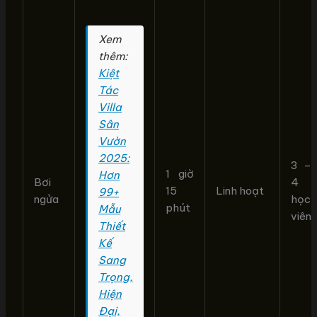
Xem
thêm:
Kiệt
Tác
Villa
Sân
Vườn
2025:
3 –
1 giờ
Hơn
Bơi
4
15
Linh hoạt
99+
ngửa
học
phút
Mẫu
viên
Thiết
Kế
Sang
Trọng,
Hiện
Đại,