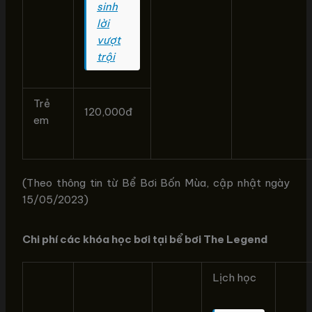
sinh
lời
vượt
trội
Trẻ
120,000đ
em
(Theo thông tin từ Bể Bơi Bốn Mùa, cập nhật ngày
15/05/2023)
Chi phí các khóa học bơi tại bể bơi The Legend
Lịch học