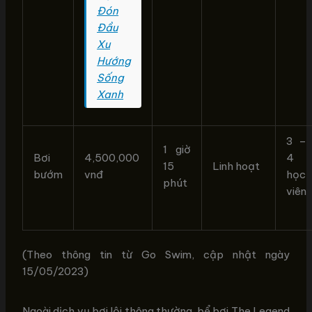
Đón
Đầu
Xu
Hướng
Sống
Xanh
3 –
1 giờ
Bơi
4,500,000
4
15
Linh hoạt
bướm
vnđ
học
phút
viên
(Theo thông tin từ Go Swim, cập nhật ngày
15/05/2023)
Ngoài dịch vụ bơi lội thông thường, bể bơi The Legend