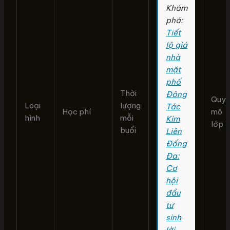
Khám
phá:
Tiết
lộ giá
nhà
mặt
phố
Thời
Đông
Quy
Loại
lượng
Tác
Học phí
mô
hình
mỗi
Kim
lớp
buổi
Liên
Đống
Đa:
Cơ
hội
đầu
tư
sinh
lời