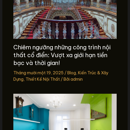
Chiêm ngưỡng những công trình nội
thất cổ điển: Vượt xa giới hạn tiền
bạc và thời gian!
Tháng mười một 19, 2025
/
Blog
,
Kiến Trúc & Xây
Dựng
,
Thiết Kế Nội Thất
/ Bởi
admin