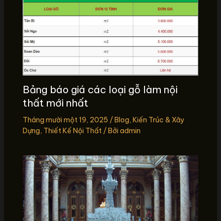
Bảng báo giá các loại gỗ làm nội
thất mới nhất
Tháng mười một 19, 2025
/
Blog
,
Kiến Trúc & Xây
Dựng
,
Thiết Kế Nội Thất
/ Bởi
admin