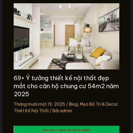
69+ Ý tưởng thiết kế nội thất đẹp
mắt cho căn hộ chung cư 54m2 năm
2025
Tháng mười một 19, 2025
/
Blog
,
Mẹo Bố Trí & Decor
,
Thiết Kế Nội Thất
/ Bởi
admin