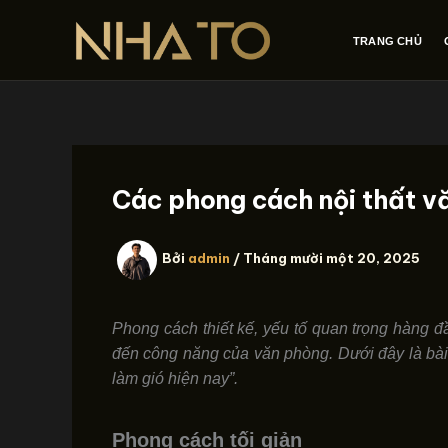
Nhảy
tới
TRANG CHỦ
nội
dung
Các phong cách nội thất vă
Bởi
admin
/
Tháng mười một 20, 2025
Phong cách thiết kế, yếu tố quan trọng hàng đ
đến công năng của văn phòng.
Dưới đây là bài
làm gió hiện nay”.
Phong cách tối giản