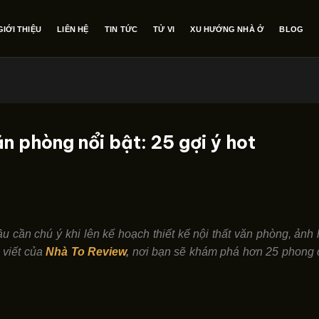
GIỚI THIỆU
LIÊN HỆ
TIN TỨC
TỬ VI
XU HƯỚNG NHÀ Ở
BLOG
n phòng nổi bật: 25 gợi ý hot
ầu cần chú ý khi lên kế hoạch thiết kế nội thất văn phòng, ản
 viết của
Nhà To Review
,
nơi bạn sẽ khám phá hơn 25 phong c