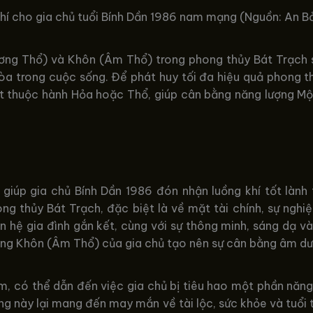
hí cho gia chủ tuổi Bính Dần 1986 nam mạng (Nguồn: An 
ương Thổ) và Khôn (Âm Thổ) trong phong thủy Bát Trạch s
 hòa trong cuộc sống. Để phát huy tối đa hiệu quả phong 
ất thuộc hành Hỏa hoặc Thổ, giúp cân bằng năng lượng M
giúp gia chủ Bính Dần 1986 đón nhận luồng khí tốt lành 
ong thủy Bát Trạch, đặc biệt là về mặt tài chính, sự nghi
n hệ gia đình gắn kết, cùng với sự thông minh, sáng dạ v
ng Khôn (Âm Thổ) của gia chủ tạo nên sự cân bằng âm dươ
im, có thể dẫn đến việc gia chủ bị tiêu hao một phần năn
g này lại mang đến may mắn về tài lộc, sức khỏe và tuổi 