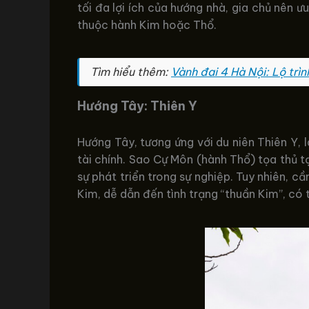
tối đa lợi ích của hướng nhà, gia chủ nên ư
thuộc hành Kim hoặc Thổ.
Tìm hiểu thêm:
Vành đai 4 Hà Nội: Lộ trình
Hướng Tây: Thiên Y
Hướng Tây, tương ứng với du niên Thiên Y, 
tài chính. Sao Cự Môn (hành Thổ) tọa thủ tạ
sự phát triển trong sự nghiệp. Tuy nhiên,
Kim, dễ dẫn đến tình trạng “thuần Kim”, có