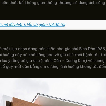
u tiên thiết kế không gian thông thoáng, sử dụng ánh sáng t
 mở lối phát triển và giảm tải đô thị
là một lựa chọn đáng cân nhắc cho gia chủ Bính Dần 1986, 
i hướng này có khả năng bảo vệ gia chủ khỏi bệnh tật, tai
 cần lưu ý rằng cả gia chủ (mệnh Càn – Dương Kim) và hướ
 thể gây mất cân bằng âm dương, ảnh hưởng không tốt đến 