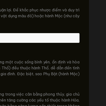
uận lợi. Để khắc phục nhược điểm và duy trì
ác vật dụng màu đỏ) hoặc hành Mộc (như cây
ựng một cuộc sống bình yên, ổn định và hòa
 Thổ) đều thuộc hành Thổ, dễ dẫn đến tình
gia đình. Đặc biệt, sao Phụ Bật (hành Mộc)
ng trong việc cân bằng phong thủy, gia chủ
hủ nên tăng cường các yếu tố thuộc hành Hỏa,
 cân bằng năng lượng cần thiết trong không