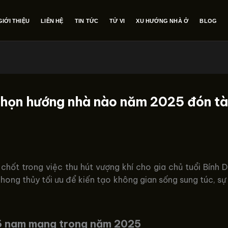
GIỚI THIỆU
LIÊN HỆ
TIN TỨC
TỬ VI
XU HƯỚNG NHÀ Ở
BLOG
họn hướng nhà nào năm 2025 đón tài
 chốt trong việc thu hút vượng khí cho gia chủ tuổi Bính
ong thủy tối ưu để kiến tạo không gian sống sung túc, sự
86 nam mạng trong năm 2025