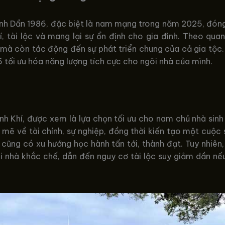
ính Dần 1986, đặc biệt là nam mạng trong năm 2025, đóng 
í, tài lộc và mang lại sự ổn định cho gia đình. Theo qu
à còn tác động đến sự phát triển chung của cả gia tộc. D
86 tối ưu hóa năng lượng tích cực cho ngôi nhà của mình.
inh Khí, được xem là lựa chọn tối ưu cho nam chủ nhà si
 mẽ về tài chính, sự nghiệp, đồng thời kiến tạo một cuộc
h cũng có xu hướng học hành tấn tới, thành đạt. Tuy nhiê
i nhà khắc chế, dẫn đến nguy cơ tài lộc suy giảm dần n