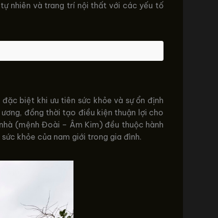
ự nhiên và trang trí nội thất với các yếu tố
đặc biệt khi ưu tiên sức khỏe và sự ổn định
 ương, đồng thời tạo điều kiện thuận lợi cho
ng nhà (mệnh Đoài – Âm Kim) đều thuộc hành
sức khỏe của nam giới trong gia đình.