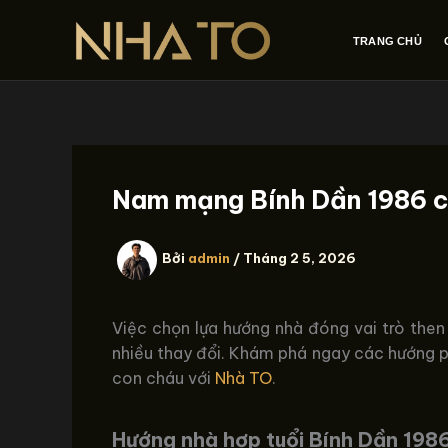
Nhảy
tới
TRANG CHỦ
nội
dung
Nam mạng Bính Dần 1986 c
Bởi
admin
/
Tháng 2 5, 2026
Việc chọn lựa hướng nhà đóng vai trò then
nhiều thay đổi. Khám phá ngay các hướng ph
con cháu với
Nhà TO
.
Hướng nhà hợp tuổi Bính Dần 19