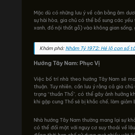
Mặc dù có những lưu ý về cân bằng âm dương
sự hài hòa, gia chủ có thể bổ sung các yế
xanh, đồ nội thất gỗ) vào không gian sống,
Khám phá:
Nhâm Tý 1972: Hé lộ con số tà
Hướng Tây Nam: Phục Vị
Việc bố trí nhà theo hướng Tây Nam sẽ man
thuận. Tuy nhiên, cần lưu ý rằng cả gia 
trạng “thuần Thổ”, có thể gây ảnh hưởng k
khi gặp cung Thổ sẽ bị khắc chế, làm giảm 
Nhà hướng Tây Nam thường mang lại sự khởi
có thể đối mặt với nguy cơ suy thoái về lâu
đồng thời hạn chế sử dụng quá nhiều vật l