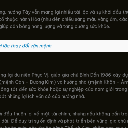
, hướng Tây vẫn mang lại nhiều tài lộc và sự khởi đầu th
u tố thuộc hành Hỏa (như đèn chiếu sáng màu vàng ấm, c
 giúp cân bằng năng lượng và tăng cường sức khỏe.
i lộc thay đổi vận mệnh
g lại du niên Phục Vị, giúp gia chủ Bính Dần 1986 xây d
chủ (mệnh Càn – Dương Kim) và hướng nhà (mệnh Khôn – Âm
hông tốt đến sức khỏe hoặc sự nghiệp của nam giới trong 
bớt những lợi ích vốn có của hướng nhà.
 đầu thuận lợi về mặt tài chính, nhưng nếu không cẩn trọ
 dài. Để duy trì sự ổn định và phát triển bền vững, gia c
iệu hoặc màu sắc thuộc hành Thổ và Kim, nhằm tạo ra sự