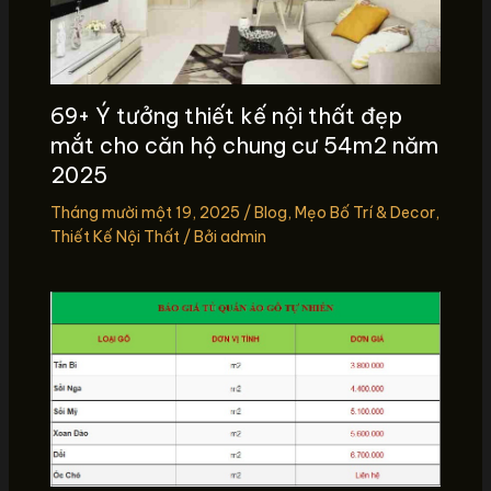
69+ Ý tưởng thiết kế nội thất đẹp
mắt cho căn hộ chung cư 54m2 năm
2025
Tháng mười một 19, 2025
/
Blog
,
Mẹo Bố Trí & Decor
,
Thiết Kế Nội Thất
/ Bởi
admin