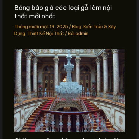
Bảng báo giá các loại gỗ làm nội
thất mới nhất
Tháng mười một 19, 2025
/
Blog
,
Kiến Trúc & Xây
Dựng
,
Thiết Kế Nội Thất
/ Bởi
admin