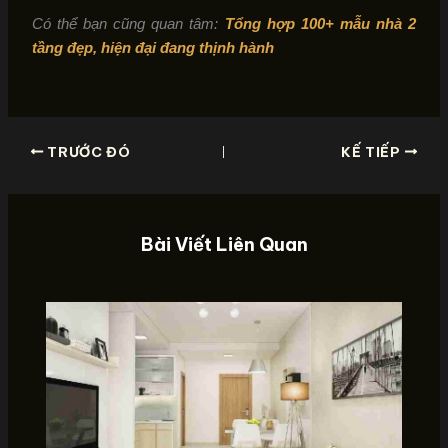
Có thể bạn cũng quan tâm:
Tổng hợp 100+ mẫu nhà 2
tầng đẹp, hiện đại đang thịnh hành
TRƯỚC ĐÓ
KẾ TIẾP
Bài Viết Liên Quan