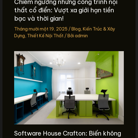
Chiêm ngưỡng những công trình nội
thất cổ điển: Vượt xa giới hạn tiền
bạc và thời gian!
Tháng mười một 19, 2025
/
Blog
,
Kiến Trúc & Xây
Dựng
,
Thiết Kế Nội Thất
/ Bởi
admin
Software House Crafton: Biến không