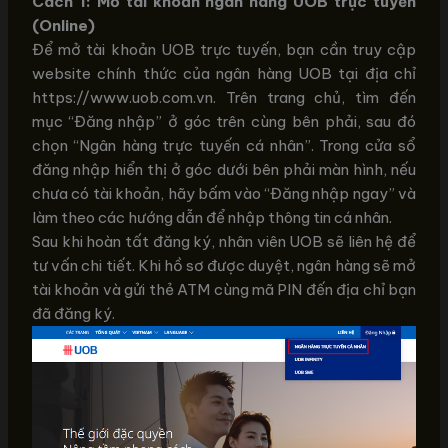
Cách 1: Mở tài khoản ngân hàng UOB trực tuyến
(Online)
Để mở tài khoản UOB trực tuyến, bạn cần truy cập
website chính thức của ngân hàng UOB tại địa chỉ
https://www.uob.com.vn. Trên trang chủ, tìm đến
mục “Đăng nhập” ở góc trên cùng bên phải, sau đó
chọn “Ngân hàng trực tuyến cá nhân”. Trong cửa sổ
đăng nhập hiển thị ở góc dưới bên phải màn hình, nếu
chưa có tài khoản, hãy bấm vào “Đăng nhập ngay” và
làm theo các hướng dẫn để nhập thông tin cá nhân.
Sau khi hoàn tất đăng ký, nhân viên UOB sẽ liên hệ để
tư vấn chi tiết. Khi hồ sơ được duyệt, ngân hàng sẽ mở
tài khoản và gửi thẻ ATM cùng mã PIN đến địa chỉ bạn
đã đăng ký.