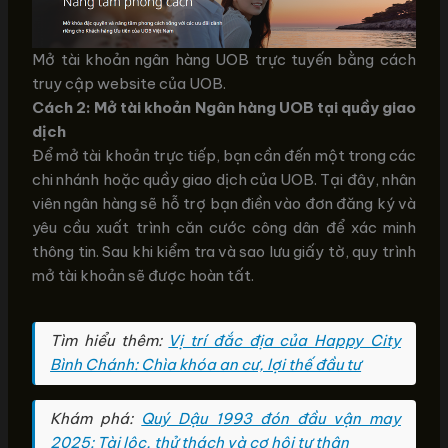
Mở tài khoản ngân hàng UOB trực tuyến bằng cách
truy cập website của UOB.
Cách 2: Mở tài khoản Ngân hàng UOB tại quầy giao
dịch
Để mở tài khoản trực tiếp, bạn cần đến một trong các
chi nhánh hoặc quầy giao dịch của UOB. Tại đây, nhân
viên ngân hàng sẽ hỗ trợ bạn điền vào đơn đăng ký và
yêu cầu xuất trình căn cước công dân để xác minh
thông tin. Sau khi kiểm tra và sao lưu giấy tờ, quy trình
mở tài khoản sẽ được hoàn tất.
Tìm hiểu thêm:
Vị trí đắc địa của Happy City
Bình Chánh: Chìa khóa an cư, lợi thế đầu tư
Khám phá:
Quý Dậu 1993 đón đầu vận may
2025: Tài lộc, thử thách và cơ hội tự thân