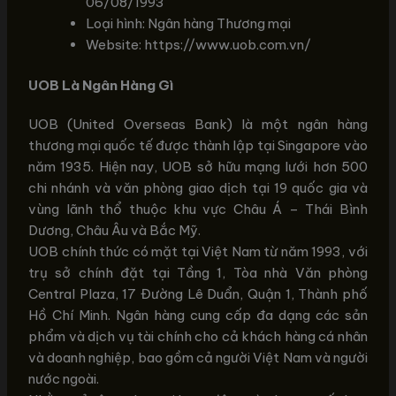
06/08/1993
Loại hình: Ngân hàng Thương mại
Website: https://www.uob.com.vn/
UOB Là Ngân Hàng Gì
UOB (United Overseas Bank) là một ngân hàng
thương mại quốc tế được thành lập tại Singapore vào
năm 1935. Hiện nay, UOB sở hữu mạng lưới hơn 500
chi nhánh và văn phòng giao dịch tại 19 quốc gia và
vùng lãnh thổ thuộc khu vực Châu Á – Thái Bình
Dương, Châu Âu và Bắc Mỹ.
UOB chính thức có mặt tại Việt Nam từ năm 1993, với
trụ sở chính đặt tại Tầng 1, Tòa nhà Văn phòng
Central Plaza, 17 Đường Lê Duẩn, Quận 1, Thành phố
Hồ Chí Minh. Ngân hàng cung cấp đa dạng các sản
phẩm và dịch vụ tài chính cho cả khách hàng cá nhân
và doanh nghiệp, bao gồm cả người Việt Nam và người
nước ngoài.