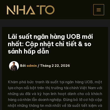
Nhảy
tới
nội
dung
Lãi suất ngân hàng UOB mới
nhất: Cập nhật chi tiết & so
sánh hấp dẫn
Bởi
admin
/
Tháng 2 22, 2026
Khám phá bức tranh lãi suất tại ngân hàng UOB, một
lựa chọn nổi bật trên thị trường tài chính Việt Nam với
những ưu đãi và kỳ hạn linh hoạt dành cho cả khách
hàng cá nhân lẫn doanh nghiệp. Đừng bỏ lỡ cơ hội cập
nhật những thông tin mới nhất về lãi suất tiết kiệm và