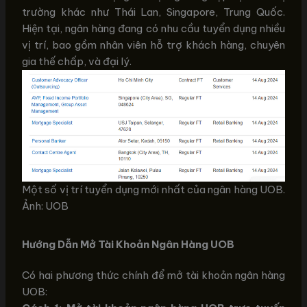
trường khác như Thái Lan, Singapore, Trung Quốc.
Hiện tại, ngân hàng đang có nhu cầu tuyển dụng nhiều
vị trí, bao gồm nhân viên hỗ trợ khách hàng, chuyên
gia thế chấp, và đại lý.
Một số vị trí tuyển dụng mới nhất của ngân hàng UOB.
Ảnh: UOB
Hướng Dẫn Mở Tài Khoản Ngân Hàng UOB
Có hai phương thức chính để mở tài khoản ngân hàng
UOB: