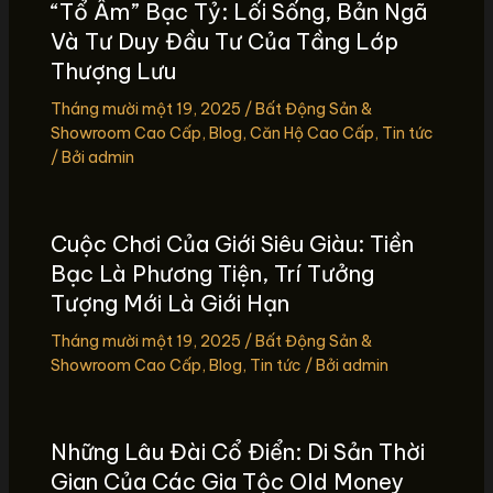
“Tổ Ấm” Bạc Tỷ: Lối Sống, Bản Ngã
Và Tư Duy Đầu Tư Của Tầng Lớp
Thượng Lưu
Tháng mười một 19, 2025
/
Bất Động Sản &
Showroom Cao Cấp
,
Blog
,
Căn Hộ Cao Cấp
,
Tin tức
/ Bởi
admin
Cuộc Chơi Của Giới Siêu Giàu: Tiền
Bạc Là Phương Tiện, Trí Tưởng
Tượng Mới Là Giới Hạn
Tháng mười một 19, 2025
/
Bất Động Sản &
Showroom Cao Cấp
,
Blog
,
Tin tức
/ Bởi
admin
Những Lâu Đài Cổ Điển: Di Sản Thời
Gian Của Các Gia Tộc Old Money