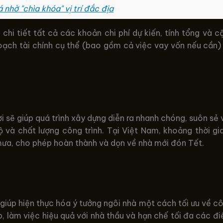
 nhờ "chìa khóa" vị trí đắc địa
chi tiết tất cả các khoản chi phí dự kiến, tính tổng và
hoạch tài chính cụ thể (bao gồm cả việc vay vốn nếu cần)
ợi sẽ giúp quá trình xây dựng diễn ra nhanh chóng, suôn sẻ
 và chất lượng công trình. Tại Việt Nam, khoảng thời g
 mưa, cho phép hoàn thành và dọn về nhà mới đón Tết.
 giúp hiện thực hóa ý tưởng ngôi nhà một cách tối ưu về 
 làm việc hiệu quả với nhà thầu và hạn chế tối đa các điều