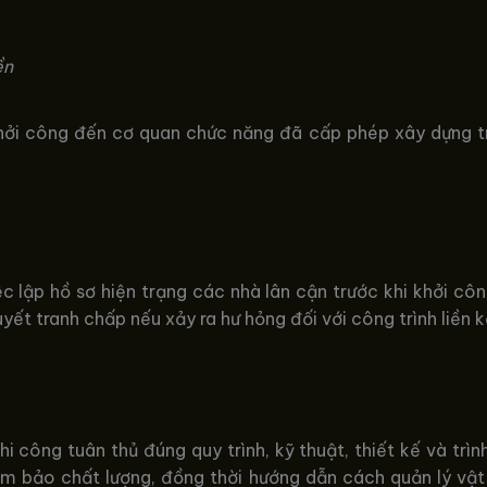
ền
ởi công đến cơ quan chức năng đã cấp phép xây dựng tr
ệc lập hồ sơ hiện trạng các nhà lân cận trước khi khởi côn
uyết tranh chấp nếu xảy ra hư hỏng đối với công trình liền k
 công tuân thủ đúng quy trình, kỹ thuật, thiết kế và trìn
m bảo chất lượng, đồng thời hướng dẫn cách quản lý vật t