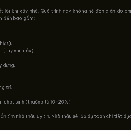
ốt lõi khi xây nhà. Quá trình này không hề đơn giản do c
nh đến bao gồm:
hiết).
ất (tùy nhu cầu).
y dựng.
g trí.
 phát sinh (thường từ 10-20%).
cần tìm nhà thầu uy tín. Nhà thầu sẽ lập dự toán chi tiết d