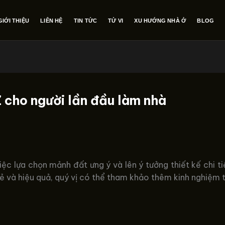
GIỚI THIỆU
LIÊN HỆ
TIN TỨC
TỬ VI
XU HƯỚNG NHÀ Ở
BLOG
 cho người lần đầu làm nhà
ệc lựa chọn mảnh đất ưng ý và lên ý tưởng thiết kế chi tiế
sẻ và hiệu quả, quý vị có thể tham khảo thêm kinh nghiệm 