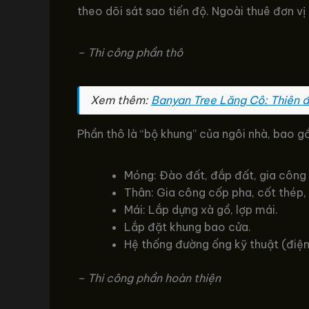
theo dõi sát sao tiến độ. Ngoài thuê đơn vị
– Thi công phần thô
Xem thêm:
Banyan Tree Lăng Cô: Thiên đư
Phần thô là “bộ khung” của ngôi nhà, bao 
Móng: Đào đất, đắp đất, gia công 
Thân: Gia công cốp pha, cốt thép, 
Mái: Lắp dựng xà gồ, lợp mái.
Lắp đặt khung bao cửa.
Hệ thống đường ống kỹ thuật (điện
– Thi công phần hoàn thiện