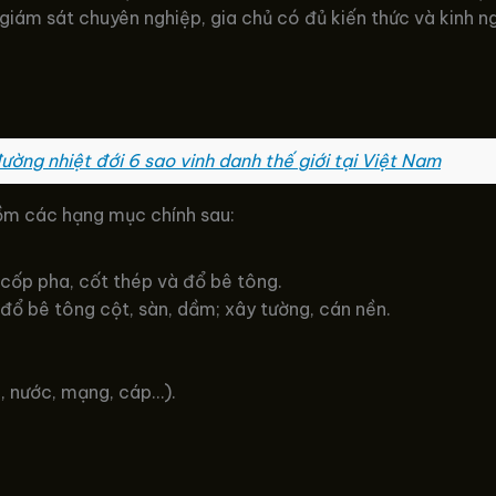
 giám sát chuyên nghiệp, gia chủ có đủ kiến thức và kinh 
ờng nhiệt đới 6 sao vinh danh thế giới tại Việt Nam
gồm các hạng mục chính sau:
cốp pha, cốt thép và đổ bê tông.
đổ bê tông cột, sàn, dầm; xây tường, cán nền.
, nước, mạng, cáp…).