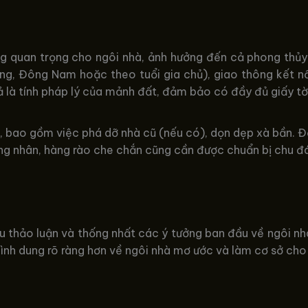
g quan trọng cho ngôi nhà, ảnh hưởng đến cả phong thủy 
ông, Đông Nam hoặc theo tuổi gia chủ), giao thông kết nối
là tính pháp lý của mảnh đất, đảm bảo có đầy đủ giấy tờ c
, bao gồm việc phá dỡ nhà cũ (nếu có), dọn dẹp xà bần. Đồ
ông nhân, hàng rào che chắn cũng cần được chuẩn bị chu đ
 thảo luận và thống nhất các ý tưởng ban đầu về ngôi nhà: 
 hình dung rõ ràng hơn về ngôi nhà mơ ước và làm cơ sở cho