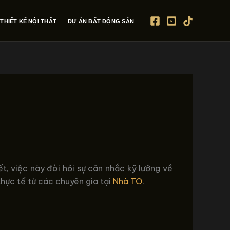
THIẾT KẾ NỘI THẤT
DỰ ÁN BẤT ĐỘNG SẢN
t, việc này đòi hỏi sự cân nhắc kỹ lưỡng về
thực tế từ các chuyên gia tại
Nhà TO
.