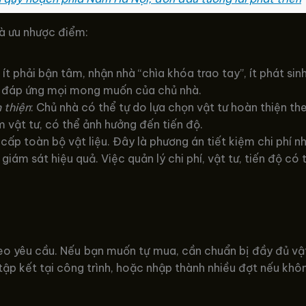
và ưu nhược điểm:
 ít phải bận tâm, nhận nhà “chìa khóa trao tay”, ít phát si
n đáp ứng mọi mong muốn của chủ nhà.
 thiện
: Chủ nhà có thể tự do lựa chọn vật tư hoàn thiện th
 vật tư, có thể ảnh hưởng đến tiến độ.
 cấp toàn bộ vật liệu. Đây là phương án tiết kiệm chi phí n
iám sát hiệu quả. Việc quản lý chi phí, vật tư, tiến độ có
o yêu cầu. Nếu bạn muốn tự mua, cần chuẩn bị đầy đủ vật 
tập kết tại công trình, hoặc nhập thành nhiều đợt nếu khô