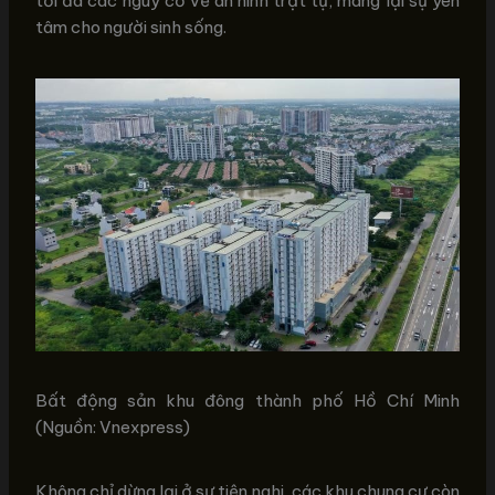
tối đa các nguy cơ về an ninh trật tự, mang lại sự yên
tâm cho người sinh sống.
Bất động sản khu đông thành phố Hồ Chí Minh
(Nguồn: Vnexpress)
Không chỉ dừng lại ở sự tiện nghi, các khu chung cư còn