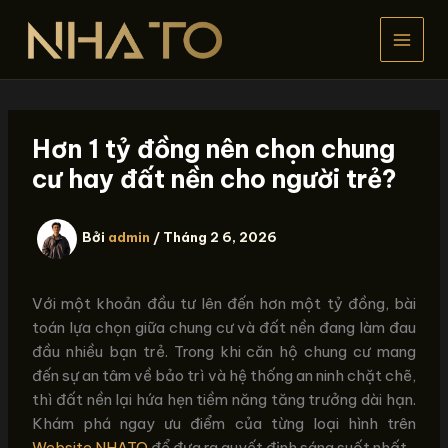
Nhảy
tới
nội
dung
Hơn 1 tỷ đồng nên chọn chung
cư hay đất nền cho người trẻ?
Bởi
admin
/
Tháng 2 6, 2026
Với một khoản đầu tư lên đến hơn một tỷ đồng, bài
toán lựa chọn giữa chung cư và đất nền đang làm đau
đầu nhiều bạn trẻ. Trong khi căn hộ chung cư mang
đến sự an tâm về bảo trì và hệ thống an ninh chặt chẽ,
thì đất nền lại hứa hẹn tiềm năng tăng trưởng dài hạn.
Khám phá ngay ưu điểm của từng loại hình trên
Website NHATO
để đưa ra quyết định sáng suốt nhất.