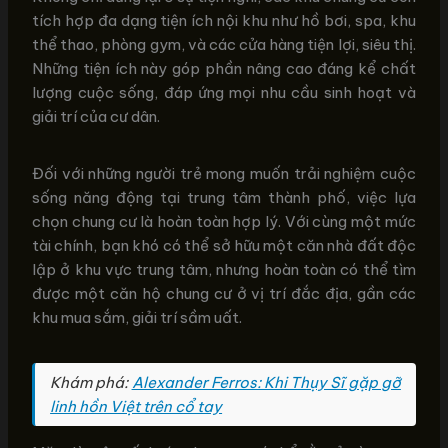
tích hợp đa dạng tiện ích nội khu như hồ bơi, spa, khu
thể thao, phòng gym, và các cửa hàng tiện lợi, siêu thị.
Những tiện ích này góp phần nâng cao đáng kể chất
lượng cuộc sống, đáp ứng mọi nhu cầu sinh hoạt và
giải trí của cư dân.
Đối với những người trẻ mong muốn trải nghiệm cuộc
sống năng động tại trung tâm thành phố, việc lựa
chọn chung cư là hoàn toàn hợp lý. Với cùng một mức
tài chính, bạn khó có thể sở hữu một căn nhà đất độc
lập ở khu vực trung tâm, nhưng hoàn toàn có thể tìm
được một căn hộ chung cư ở vị trí đắc địa, gần các
khu mua sắm, giải trí sầm uất.
Khám phá:
Alexander Ferros: Khi Thụy Sĩ gặp gỡ
linh hồn Việt trên cổ tay