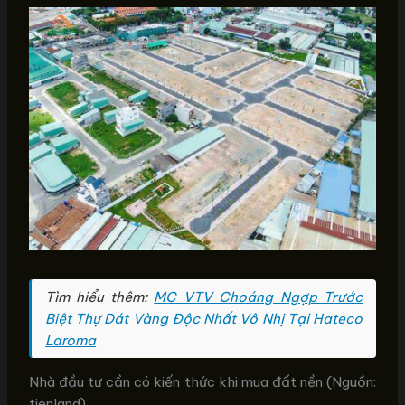
Tìm hiểu thêm:
MC VTV Choáng Ngợp Trước
Biệt Thự Dát Vàng Độc Nhất Vô Nhị Tại Hateco
Laroma
Nhà đầu tư cần có kiến thức khi mua đất nền (Nguồn:
tienland)