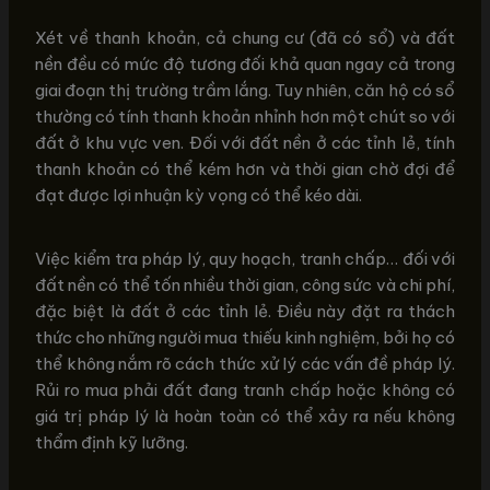
Xét về thanh khoản, cả chung cư (đã có sổ) và đất
nền đều có mức độ tương đối khả quan ngay cả trong
giai đoạn thị trường trầm lắng. Tuy nhiên, căn hộ có sổ
thường có tính thanh khoản nhỉnh hơn một chút so với
đất ở khu vực ven. Đối với đất nền ở các tỉnh lẻ, tính
thanh khoản có thể kém hơn và thời gian chờ đợi để
đạt được lợi nhuận kỳ vọng có thể kéo dài.
Việc kiểm tra pháp lý, quy hoạch, tranh chấp… đối với
đất nền có thể tốn nhiều thời gian, công sức và chi phí,
đặc biệt là đất ở các tỉnh lẻ. Điều này đặt ra thách
thức cho những người mua thiếu kinh nghiệm, bởi họ có
thể không nắm rõ cách thức xử lý các vấn đề pháp lý.
Rủi ro mua phải đất đang tranh chấp hoặc không có
giá trị pháp lý là hoàn toàn có thể xảy ra nếu không
thẩm định kỹ lưỡng.