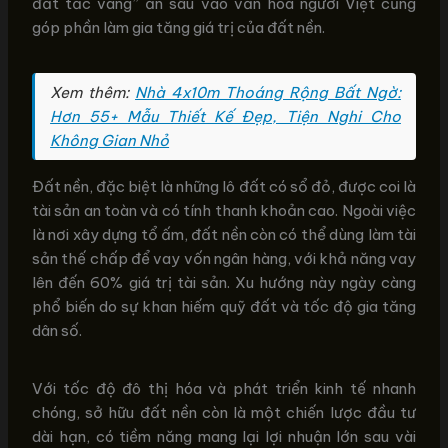
đất tấc vàng” ăn sâu vào văn hóa người Việt cũng
góp phần làm gia tăng giá trị của đất nền.
Xem thêm:
Nhà 4x10m Thoáng Rộng Bất Ngờ:
Hơn 55+ Mẫu Thiết Kế Đẹp, Tiện Nghi Cho
Không Gian Nhỏ
Đất nền, đặc biệt là những lô đất có sổ đỏ, được coi là
tài sản an toàn và có tính thanh khoản cao. Ngoài việc
là nơi xây dựng tổ ấm, đất nền còn có thể dùng làm tài
sản thế chấp để vay vốn ngân hàng, với khả năng vay
lên đến 60% giá trị tài sản. Xu hướng này ngày càng
phổ biến do sự khan hiếm quỹ đất và tốc độ gia tăng
dân số.
Với tốc độ đô thị hóa và phát triển kinh tế nhanh
chóng, sở hữu đất nền còn là một chiến lược đầu tư
dài hạn, có tiềm năng mang lại lợi nhuận lớn sau vài