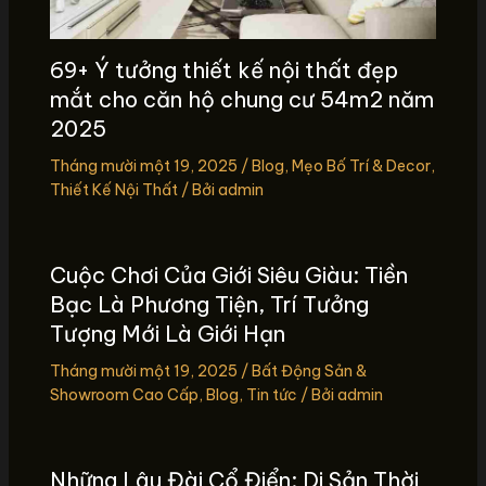
69+ Ý tưởng thiết kế nội thất đẹp
mắt cho căn hộ chung cư 54m2 năm
2025
Tháng mười một 19, 2025
/
Blog
,
Mẹo Bố Trí & Decor
,
Thiết Kế Nội Thất
/ Bởi
admin
Cuộc Chơi Của Giới Siêu Giàu: Tiền
Bạc Là Phương Tiện, Trí Tưởng
Tượng Mới Là Giới Hạn
Tháng mười một 19, 2025
/
Bất Động Sản &
Showroom Cao Cấp
,
Blog
,
Tin tức
/ Bởi
admin
Những Lâu Đài Cổ Điển: Di Sản Thời