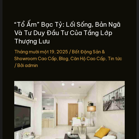
“Tổ Ấm” Bạc Tỷ: Lối Sống, Bản Ngã
Và Tư Duy Đầu Tư Của Tầng Lớp
Thượng Lưu
Tháng mười một 19, 2025
/
Bất Động Sản &
Showroom Cao Cấp
,
Blog
,
Căn Hộ Cao Cấp
,
Tin tức
/ Bởi
admin