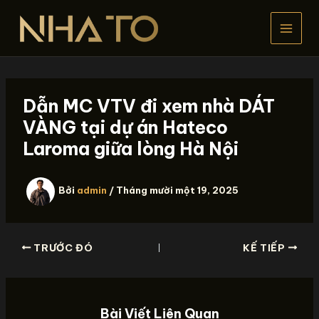
Nhảy
tới
nội
dung
Dẫn MC VTV đi xem nhà DÁT
VÀNG tại dự án Hateco
Laroma giữa lòng Hà Nội
Bởi
admin
/
Tháng mười một 19, 2025
TRƯỚC ĐÓ
KẾ TIẾP
Bài Viết Liên Quan