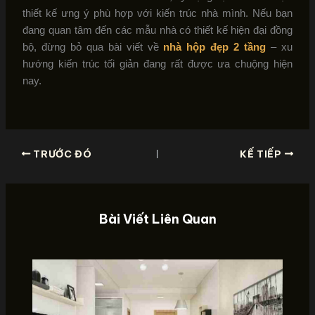
thiết kế ưng ý phù hợp với kiến trúc nhà mình. Nếu bạn
đang quan tâm đến các mẫu nhà có thiết kế hiện đại đồng
bộ, đừng bỏ qua bài viết về
nhà hộp đẹp 2 tầng
– xu
hướng kiến trúc tối giản đang rất được ưa chuộng hiện
nay.
TRƯỚC ĐÓ
KẾ TIẾP
Bài Viết Liên Quan