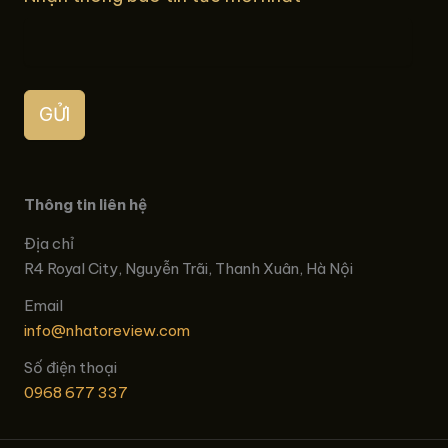
GỬI
Thông tin liên hệ
Địa chỉ
R4 Royal City, Nguyễn Trãi, Thanh Xuân, Hà Nội
Email
info@nhatoreview.com
Số điện thoại
0968 677 337