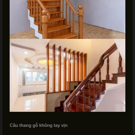
Cầu thang gỗ không tay vịn