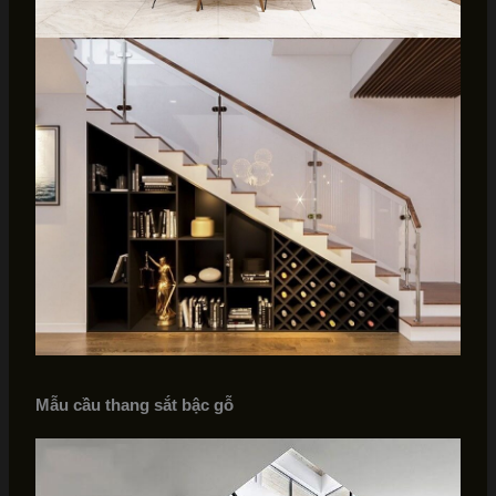
Mẫu cầu thang sắt bậc gỗ