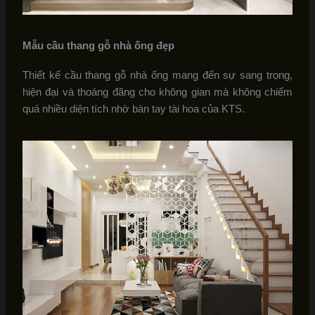
Mẫu cầu thang gỗ nhà ống đẹp
Thiết kế cầu thang gỗ nhà ống mang đến sự sang trọng,
hiện đại và thoáng đãng cho không gian mà không chiếm
quá nhiều diện tích nhờ bàn tay tài hoa của KTS.