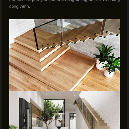
cong vênh.