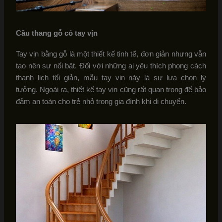
Cầu thang gỗ có tay vịn
Tay vịn bằng gỗ là một thiết kế tinh tế, đơn giản nhưng vẫn
tạo nên sự nổi bật. Đối với những ai yêu thích phong cách
thanh lịch tối giản, mẫu tay vịn này là sự lựa chọn lý
tưởng. Ngoài ra, thiết kế tay vịn cũng rất quan trọng để bảo
đảm an toàn cho trẻ nhỏ trong gia đình khi di chuyển.