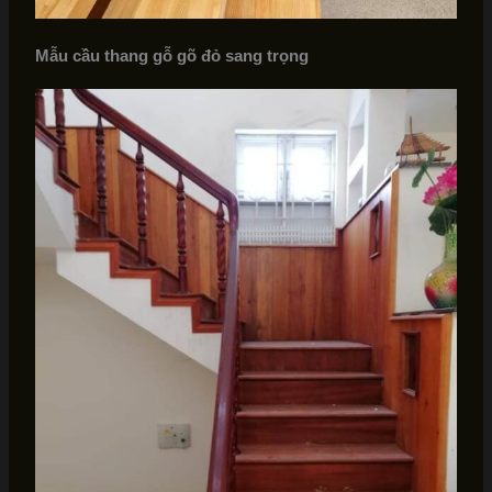
Mẫu cầu thang gỗ gõ đỏ sang trọng