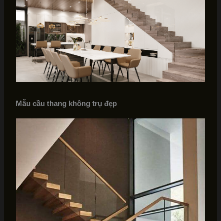
Mẫu cầu thang không trụ đẹp