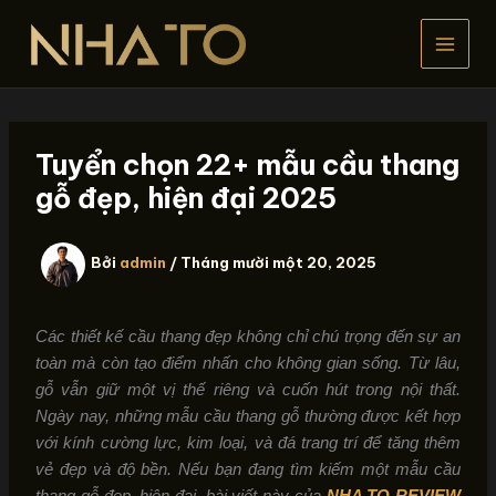
Nhảy
tới
nội
dung
Tuyển chọn 22+ mẫu cầu thang
gỗ đẹp, hiện đại 2025
Bởi
admin
/
Tháng mười một 20, 2025
Các thiết kế cầu thang đẹp không chỉ chú trọng đến sự an
toàn mà còn tạo điểm nhấn cho không gian sống. Từ lâu,
gỗ vẫn giữ một vị thế riêng và cuốn hút trong nội thất.
Ngày nay, những mẫu cầu thang gỗ thường được kết hợp
với kính cường lực, kim loại, và đá trang trí để tăng thêm
vẻ đẹp và độ bền. Nếu bạn đang tìm kiếm một mẫu cầu
thang gỗ đẹp, hiện đại, bài viết này của
NHA TO REVIEW