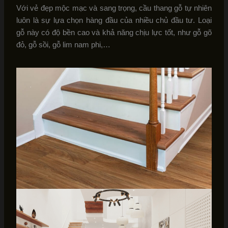
Với vẻ đẹp mộc mạc và sang trọng, cầu thang gỗ tự nhiên
luôn là sự lựa chọn hàng đầu của nhiều chủ đầu tư. Loại
gỗ này có độ bền cao và khả năng chịu lực tốt, như gỗ gõ
đỏ, gỗ sồi, gỗ lim nam phi,…