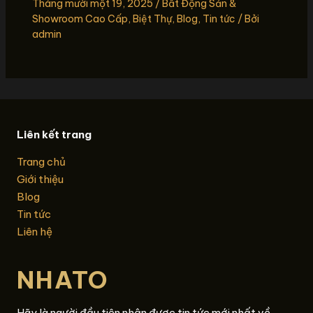
Tháng mười một 19, 2025
/
Bất Động Sản &
Showroom Cao Cấp
,
Biệt Thự
,
Blog
,
Tin tức
/ Bởi
admin
Liên kết trang
Trang chủ
Giới thiệu
Blog
Tin tức
Liên hệ
NHATO
Hãy là người đầu tiên nhận được tin tức mới nhất về