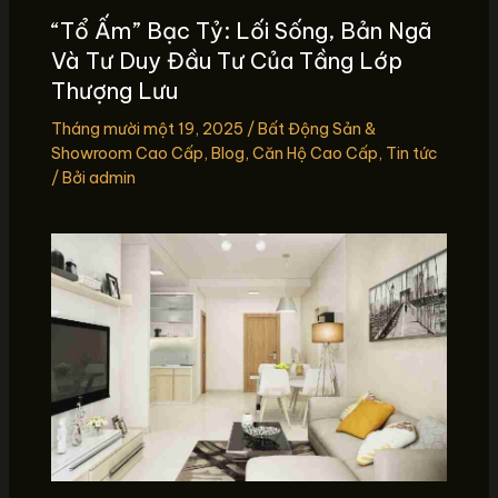
“Tổ Ấm” Bạc Tỷ: Lối Sống, Bản Ngã
Và Tư Duy Đầu Tư Của Tầng Lớp
Thượng Lưu
Tháng mười một 19, 2025
/
Bất Động Sản &
Showroom Cao Cấp
,
Blog
,
Căn Hộ Cao Cấp
,
Tin tức
/ Bởi
admin