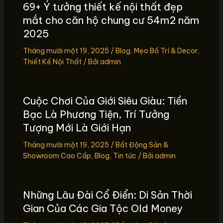
69+ Ý tưởng thiết kế nội thất đẹp
mắt cho căn hộ chung cư 54m2 năm
2025
Tháng mười một 19, 2025
/
Blog
,
Mẹo Bố Trí & Decor
,
Thiết Kế Nội Thất
/ Bởi
admin
Cuộc Chơi Của Giới Siêu Giàu: Tiền
Bạc Là Phương Tiện, Trí Tưởng
Tượng Mới Là Giới Hạn
Tháng mười một 19, 2025
/
Bất Động Sản &
Showroom Cao Cấp
,
Blog
,
Tin tức
/ Bởi
admin
Những Lâu Đài Cổ Điển: Di Sản Thời
Gian Của Các Gia Tộc Old Money