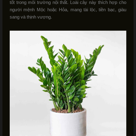
tốt trong môi trường nội thất. Loài cây này thích hợp cho
người mệnh Mộc hoặc Hỏa, mang tài lộc, tiền bạc, giàu
sang và thịnh vượng.