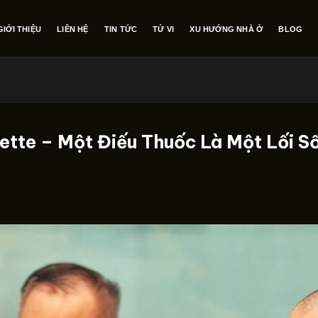
GIỚI THIỆU
LIÊN HỆ
TIN TỨC
TỬ VI
XU HƯỚNG NHÀ Ở
BLOG
arette – Một Điếu Thuốc Là Một Lối S