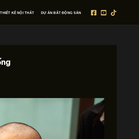
THIẾT KẾ NỘI THẤT
DỰ ÁN BẤT ĐỘNG SẢN
ống