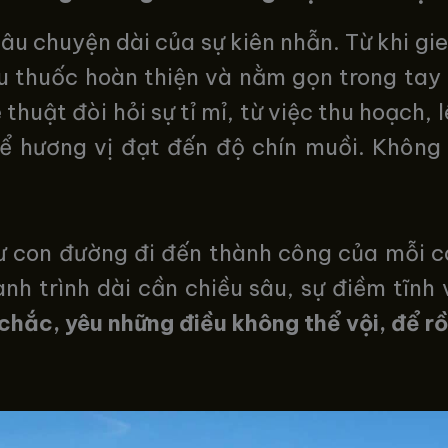
âu chuyện dài của sự kiên nhẫn. Từ khi gi
 thuốc hoàn thiện và nằm gọn trong tay
uật đòi hỏi sự tỉ mỉ, từ việc thu hoạch, l
ể hương vị đạt đến độ chín muồi. Không
ư con đường đi đến thành công của mỗi c
h trình dài cần chiều sâu, sự điềm tĩnh v
hắc, yêu những điều không thể vội, để rồ