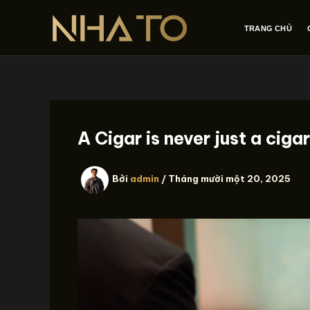
Nhảy
tới
TRANG CHỦ
nội
dung
A Cigar is never just a cig
Bởi
admin
/
Tháng mười một 20, 2025