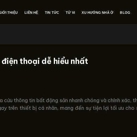
GIỚI THIỆU
LIÊN HỆ
TIN TỨC
TỬ VI
XU HƯỚNG NHÀ Ở
BLOG
 điện thoại dễ hiểu nhất
tra cứu thông tin bất động sản nhanh chóng và chính xác, 
y trên thiết bị cá nhân, mang đến sự tiện lợi tối ưu cho 