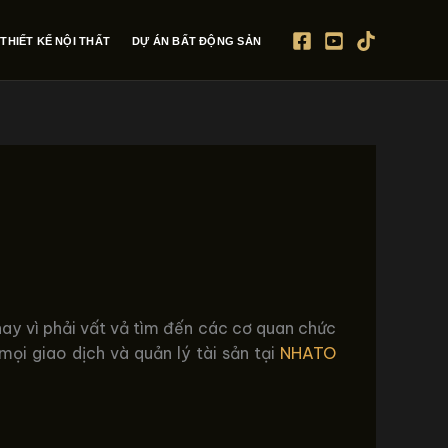
THIẾT KẾ NỘI THẤT
DỰ ÁN BẤT ĐỘNG SẢN
thay vì phải vất vả tìm đến các cơ quan chức
mọi giao dịch và quản lý tài sản tại
NHATO