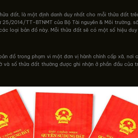
 thửa đất, là một định danh duy nhất cho mỗi thửa đất trê
ư 25/2014/TT-BTNMT của Bộ Tài nguyên & Môi trường, số t
 các loại bản đồ này. Mỗi thửa đất sẽ có một số hiệu du
ờ bản đồ trong phạm vi một đơn vị hành chính cấp xã, nơ
ờ và số thửa đất thường được ghi nhận ở phần đầu của t