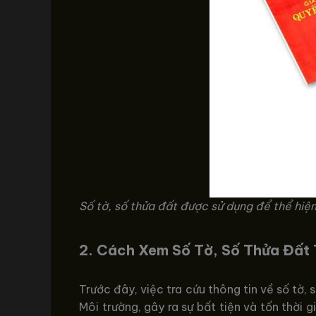
Số tờ, số thửa đất được sử dụng để thể hiện
2. Cách Xem Số Tờ, Số Thửa Đất 
Trước đây, việc tra cứu thông tin về số tờ
Môi trường, gây ra sự bất tiện và tốn thời g