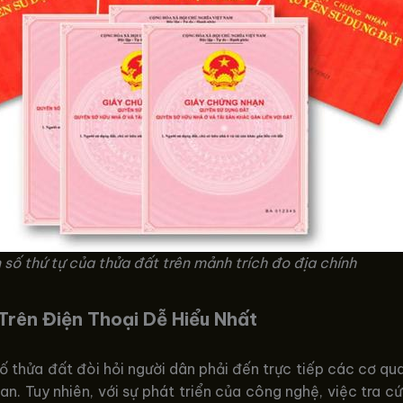
 số thứ tự của thửa đất trên mảnh trích đo địa chính
Trên Điện Thoại Dễ Hiểu Nhất
, số thửa đất đòi hỏi người dân phải đến trực tiếp các cơ 
ian. Tuy nhiên, với sự phát triển của công nghệ, việc tra c