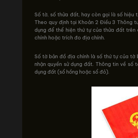
Số tờ, số thửa đất, hay còn gọi là số hiệu
Theo quy định tại Khoản 2 Điều 3 Thông t
dụng để thể hiện thứ tự của thửa đất trên
chính hoặc trích đo địa chính.
Số tờ bản đồ địa chính là số thứ tự của t
nhận quyền sử dụng đất. Thông tin về số t
dụng đất (sổ hồng hoặc sổ đỏ).