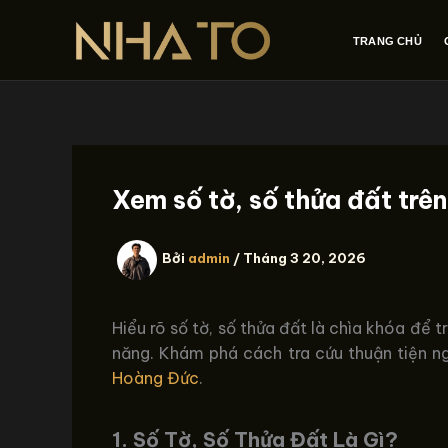
Nhảy
tới
TRANG CHỦ
nội
dung
Xem số tờ, số thửa đất trên
Bởi
admin
/
Tháng 3 20, 2026
Hiểu rõ số tờ, số thửa đất là chìa khóa để 
năng. Khám phá cách tra cứu thuận tiện nga
Hoàng Đức
.
1. Số Tờ, Số Thửa Đất Là Gì?