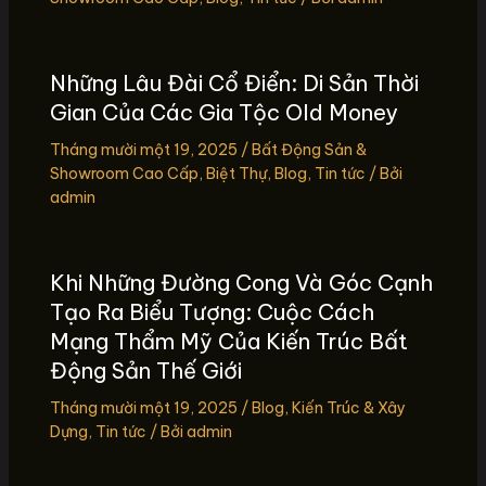
Những Lâu Đài Cổ Điển: Di Sản Thời
Gian Của Các Gia Tộc Old Money
Tháng mười một 19, 2025
/
Bất Động Sản &
Showroom Cao Cấp
,
Biệt Thự
,
Blog
,
Tin tức
/ Bởi
admin
Khi Những Đường Cong Và Góc Cạnh
Tạo Ra Biểu Tượng: Cuộc Cách
Mạng Thẩm Mỹ Của Kiến Trúc Bất
Động Sản Thế Giới
Tháng mười một 19, 2025
/
Blog
,
Kiến Trúc & Xây
Dựng
,
Tin tức
/ Bởi
admin