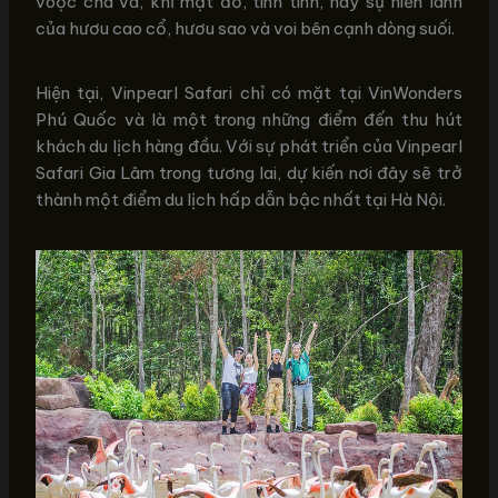
voọc chà vá, khỉ mặt đỏ, tinh tinh, hay sự hiền lành
của hươu cao cổ, hươu sao và voi bên cạnh dòng suối.
Hiện tại, Vinpearl Safari chỉ có mặt tại VinWonders
Phú Quốc và là một trong những điểm đến thu hút
khách du lịch hàng đầu. Với sự phát triển của Vinpearl
Safari Gia Lâm trong tương lai, dự kiến nơi đây sẽ trở
thành một điểm du lịch hấp dẫn bậc nhất tại Hà Nội.