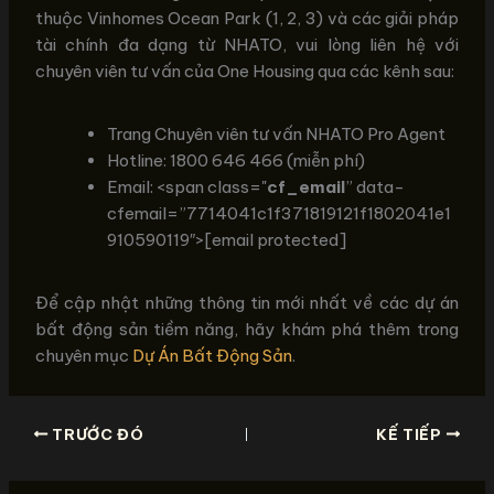
thuộc Vinhomes Ocean Park (1, 2, 3) và các giải pháp
tài chính đa dạng từ NHATO, vui lòng liên hệ với
chuyên viên tư vấn của One Housing qua các kênh sau:
Trang Chuyên viên tư vấn NHATO Pro Agent
Hotline: 1800 646 466 (miễn phí)
Email: <span class="
cf_email
” data-
cfemail=”7714041c1f371819121f1802041e1
910590119″>[email protected]
Để cập nhật những thông tin mới nhất về các dự án
bất động sản tiềm năng, hãy khám phá thêm trong
chuyên mục
Dự Án Bất Động Sản
.
TRƯỚC ĐÓ
KẾ TIẾP