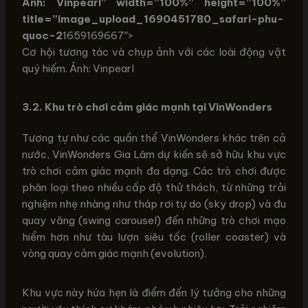
Ảnh: Vinpearl” width=”100%” height=”100%”
title=”image_upload_1690451780_safari-phu-
quoc-2
1659169667″>
Cơ hội tương tác và chụp ảnh với các loài động vật
quý hiếm. Ảnh: Vinpearl
3.2. Khu trò chơi cảm giác mạnh tại VinWonders
Tương tự như các quần thể VinWonders khác trên cả
nước, VinWonders Gia Lâm dự kiến sẽ sở hữu khu vực
trò chơi cảm giác mạnh đa dạng. Các trò chơi được
phân loại theo nhiều cấp độ thử thách, từ những trải
nghiệm nhẹ nhàng như tháp rơi tự do (sky drop) và đu
quay văng (swing carousel) đến những trò chơi mạo
hiểm hơn như tàu lượn siêu tốc (roller coaster) và
vòng quay cảm giác mạnh (evolution).
Khu vực này hứa hẹn là điểm đến lý tưởng cho những