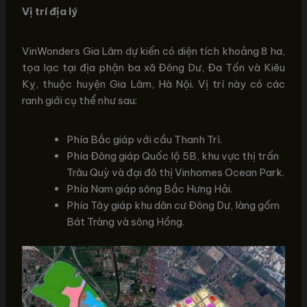
Vị trí địa lý
VinWonders Gia Lâm dự kiến có diện tích khoảng 8 ha,
tọa lạc tại địa phận ba xã Đông Dư, Đa Tốn và Kiêu
Kỵ, thuộc huyện Gia Lâm, Hà Nội. Vị trí này có các
ranh giới cụ thể như sau:
Phía Bắc giáp với cầu Thanh Trì.
Phía Đông giáp Quốc lộ 5B, khu vực thị trấn
Trâu Quỳ và đại đô thị Vinhomes Ocean Park.
Phía Nam giáp sông Bắc Hưng Hải.
Phía Tây giáp khu dân cư Đông Dư, làng gốm
Bát Tràng và sông Hồng.