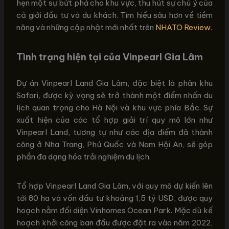
hẹn một sự bứt phá cho khu vực, thu hút sự chú ý của
cả giới đầu tư và du khách. Tìm hiểu sâu hơn về tiềm
năng và những cập nhật mới nhất trên
NHATO Review
.
Tình trạng hiện tại của Vinpearl Gia Lâm
Dự án Vinpearl Land Gia Lâm, đặc biệt là phân khu
Safari, được kỳ vọng sẽ trở thành một điểm nhấn du
lịch quan trọng cho Hà Nội và khu vực phía Bắc. Sự
xuất hiện của các tổ hợp giải trí quy mô lớn như
Vinpearl Land, tương tự như các địa điểm đã thành
công ở Nha Trang, Phú Quốc và Nam Hội An, sẽ góp
phần đa dạng hóa trải nghiệm du lịch.
Tổ hợp Vinpearl Land Gia Lâm, với quy mô dự kiến lên
tới 80 ha và vốn đầu tư khoảng 1,5 tỷ USD, được quy
hoạch nằm đối diện Vinhomes Ocean Park. Mặc dù kế
hoạch khởi công ban đầu được đặt ra vào năm 2022,