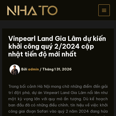
Nhảy
tới
nội
dung
Vinpearl Land Gia Lâm dự kiến
khởi công quý 2/2024 cập
nhật tiến độ mới nhất
Bởi
admin
/
Tháng 1 31, 2026
Trong bối cảnh Hà Nội mong chờ những điểm đến giải
trí đột phá, dự án Vinpearl Land Gia Lâm nổi lên như
một kỳ vọng lớn với quy mô ấn tượng. Dù kế hoạch
ban đầu đã có những điều chỉnh, tín hiệu về việc khởi
công giai đoạn Safari vào quý 2 năm 2024 đang hứa