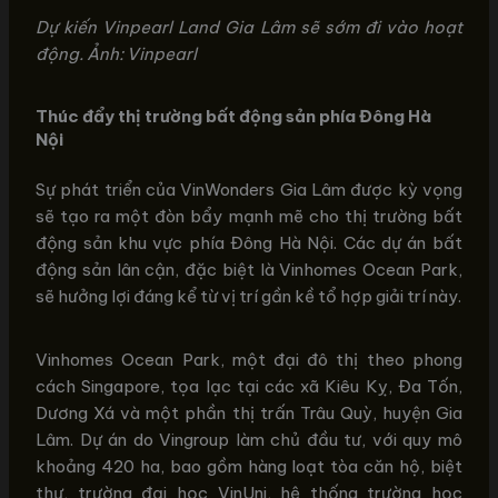
Dự kiến Vinpearl Land Gia Lâm sẽ sớm đi vào hoạt
động. Ảnh: Vinpearl
Thúc đẩy thị trường bất động sản phía Đông Hà
Nội
Sự phát triển của VinWonders Gia Lâm được kỳ vọng
sẽ tạo ra một đòn bẩy mạnh mẽ cho thị trường bất
động sản khu vực phía Đông Hà Nội. Các dự án bất
động sản lân cận, đặc biệt là Vinhomes Ocean Park,
sẽ hưởng lợi đáng kể từ vị trí gần kề tổ hợp giải trí này.
Vinhomes Ocean Park, một đại đô thị theo phong
cách Singapore, tọa lạc tại các xã Kiêu Kỵ, Đa Tốn,
Dương Xá và một phần thị trấn Trâu Quỳ, huyện Gia
Lâm. Dự án do Vingroup làm chủ đầu tư, với quy mô
khoảng 420 ha, bao gồm hàng loạt tòa căn hộ, biệt
thự, trường đại học VinUni, hệ thống trường học