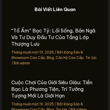
Bài Viết Liên Quan
“Tổ Ấm” Bạc Tỷ: Lối Sống, Bản Ngã
Và Tư Duy Đầu Tư Của Tầng Lớp
Thượng Lưu
Tháng mười một 19, 2025
/
Bất Động Sản &
Showroom Cao Cấp
,
Blog
,
Căn Hộ Cao Cấp
,
Tin tức
/ Bởi
admin
Cuộc Chơi Của Giới Siêu Giàu: Tiền
Bạc Là Phương Tiện, Trí Tưởng
Tượng Mới Là Giới Hạn
Tháng mười một 19, 2025
/
Bất Động Sản &
Showroom Cao Cấp
,
Blog
,
Tin tức
/ Bởi
admin