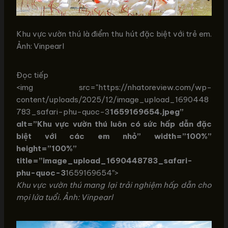
Khu vực vườn thú là điểm thu hút đặc biệt với trẻ em.
Ảnh: Vinpearl
Đọc tiếp
<img src="https://nhatoreview.com/wp-
content/uploads/2025/12/image_upload_1690448
783_safari-phu-quoc-3
1659169654.jpeg”
alt=”Khu vực vườn thú luôn có sức hấp dẫn đặc
biệt với các em nhỏ” width=”100%”
height=”100%”
title=”image_upload_1690448783_safari-
phu-quoc-3
1659169654″>
Khu vực vườn thú mang lại trải nghiệm hấp dẫn cho
mọi lứa tuổi. Ảnh: Vinpearl