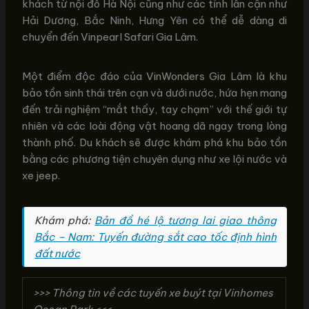
khách từ nội đô Hà Nội cũng như các tỉnh lân cận như
Hải Dương, Bắc Ninh, Hưng Yên có thể dễ dàng di
chuyển đến Vinpearl Safari Gia Lâm.
Một điểm độc đáo của VinWonders Gia Lâm là khu
bảo tồn sinh thái trên cạn và dưới nước, hứa hẹn mang
đến trải nghiệm “mắt thấy, tay chạm” với thế giới tự
nhiên và các loài động vật hoang dã ngay trong lòng
thành phố. Du khách sẽ được khám phá khu bảo tồn
bằng các phương tiện chuyên dụng như xe lội nước và
xe jeep.
Khám phá:
Bản đồ hé lộ tương lai giao thông
Bắc – Nam: Tuyến đường sắt cao tốc định hình
đất nước
>>> Thông tin về các tuyến xe buýt tại Vinhomes