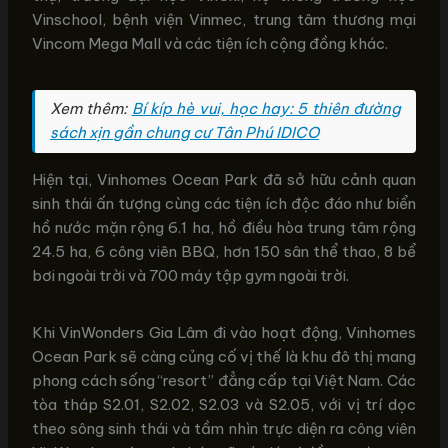
Vinschool, bệnh viện Vinmec, trung tâm thương mại
Vincom Mega Mall và các tiện ích cộng đồng khác.
Xem thêm:
Bí kíp hè vui, học hay: 5 thiên đường
sách xịn gần chung cư Tân Phú IDICO
Hiện tại, Vinhomes Ocean Park đã sở hữu cảnh quan
sinh thái ấn tượng cùng các tiện ích độc đáo như biển
hồ nước mặn rộng 6.1 ha, hồ điều hòa trung tâm rộng
24.5 ha, 6 công viên BBQ, hơn 150 sân thể thao, 8 bể
bơi ngoài trời và 700 máy tập gym ngoài trời.
Khi VinWonders Gia Lâm đi vào hoạt động, Vinhomes
Ocean Park sẽ càng củng cố vị thế là khu đô thị mang
phong cách sống “resort” đẳng cấp tại Việt Nam. Các
tòa tháp S2.01, S2.02, S2.03 và S2.05, với vị trí dọc
theo sông sinh thái và tầm nhìn trực diện ra công viên