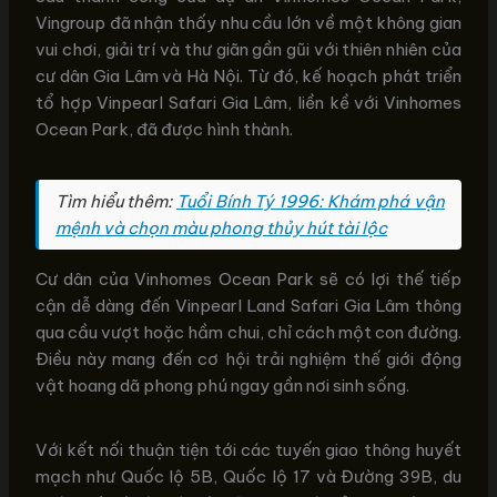
Vingroup đã nhận thấy nhu cầu lớn về một không gian
vui chơi, giải trí và thư giãn gần gũi với thiên nhiên của
cư dân Gia Lâm và Hà Nội. Từ đó, kế hoạch phát triển
tổ hợp Vinpearl Safari Gia Lâm, liền kề với Vinhomes
Ocean Park, đã được hình thành.
Tìm hiểu thêm:
Tuổi Bính Tý 1996: Khám phá vận
mệnh và chọn màu phong thủy hút tài lộc
Cư dân của Vinhomes Ocean Park sẽ có lợi thế tiếp
cận dễ dàng đến Vinpearl Land Safari Gia Lâm thông
qua cầu vượt hoặc hầm chui, chỉ cách một con đường.
Điều này mang đến cơ hội trải nghiệm thế giới động
vật hoang dã phong phú ngay gần nơi sinh sống.
Với kết nối thuận tiện tới các tuyến giao thông huyết
mạch như Quốc lộ 5B, Quốc lộ 17 và Đường 39B, du