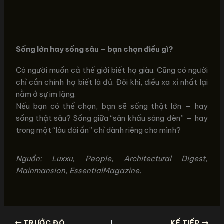
Sống lớn hay sống sâu – bạn chọn điều gì?
Có người muốn cả thế giới biết họ giàu. Cũng có người
chỉ cần chính họ biết là đủ. Đôi khi, điều xa xỉ nhất lại
nằm ở sự im lặng.
Nếu bạn có thể chọn, bạn sẽ sống thật lớn — hay
sống thật sâu? Sống giữa “sân khấu sáng đèn” — hay
trong một “lâu đài ẩn” chỉ dành riêng cho mình?
Nguồn: Luxxu, People, Architectural Digest,
Mainmansion, EssentialMagazine.
TRƯỚC ĐÓ
KẾ TIẾP