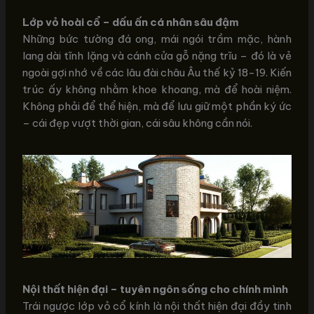
Lớp vỏ hoài cổ – dấu ấn cá nhân sâu đậm
Những bức tường đá ong, mái ngói trầm mặc, hành
lang dài tĩnh lặng và cánh cửa gỗ nặng trĩu – đó là vẻ
ngoài gợi nhớ về các lâu đài châu Âu thế kỷ 18-19. Kiến
trúc ấy không nhằm khoe khoang, mà để hoài niệm.
Không phải để thể hiện, mà để lưu giữ một phần ký ức
– cái đẹp vượt thời gian, cái sâu không cần nói.
Nội thất hiện đại – tuyên ngôn sống cho chính mình
Trái ngược lớp vỏ cổ kính là nội thất hiện đại đầy tinh