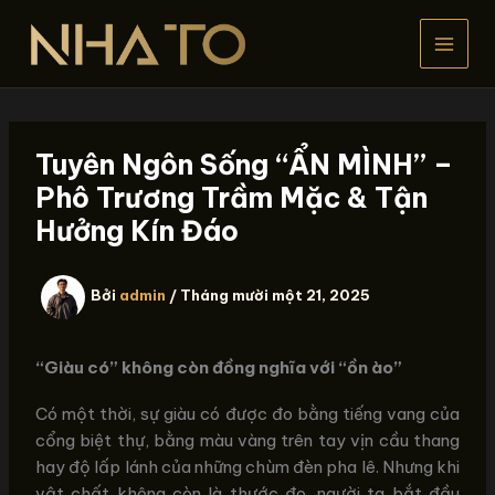
Nhảy
tới
nội
dung
Tuyên Ngôn Sống “ẨN MÌNH” –
Phô Trương Trầm Mặc & Tận
Hưởng Kín Đáo
Bởi
admin
/
Tháng mười một 21, 2025
“Giàu có” không còn đồng nghĩa với “ồn ào”
Có một thời, sự giàu có được đo bằng tiếng vang của
cổng biệt thự, bằng màu vàng trên tay vịn cầu thang
hay độ lấp lánh của những chùm đèn pha lê. Nhưng khi
vật chất không còn là thước đo, người ta bắt đầu