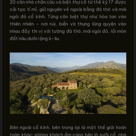
20 căn nhà chăn cừu và biệt thự cổ từ thế kỷ 17 được
cải tạo tỉ mỉ, giữ nguyên vẻ ngoài bằng đá thô và mái
ngói đỏ cổ kính. Từng căn biệt thự như hòa tan vào
thiên nhiên – nơi núi, biển và thung lũng quyện vào
nhau đầy thi vị với tường đá thô, mái ngói đỏ, lối mòn
đất nâu dưới rặng ô-liu.
Bên ngoài cổ kính, bên trong lại là một thế giới hoàn
toàn khác: phòng khách ấm cúng bên lò sưởi cổ, nhà