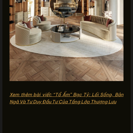
Xem thêm bài viết: “Tổ Ấm” Bạc Tỷ: Lối Sống, Bản
Ngã Và Tư Duy Đầu Tư Của Tầng Lớp Thượng Lưu