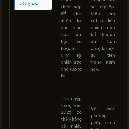
xứ người!
thích hợp
sự nghiệp.
để nhìn
Việc xem
nhận lại
xét và điều
các mục
chỉnh các
tiêu dài
kế hoạch
hạn và
dài hạn
hoạch
cũng là một
định lại
ưu tiên
chiến lược
trong năm
cho tương
nay.
lai.
Thu nhập
trong năm
Với một
2025 có
phương
thể không
pháp quản
có nhiều