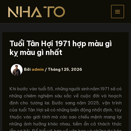
Nhảy
tới
nội
dung
Tuổi Tân Hợi 1971 hợp màu gì
kỵ màu gì nhất
Bởi
admin
/
Tháng 1 25, 2026
Khi bước vào tuổi 55, những người sinh năm 1971 sẽ có
những chiêm nghiệm sâu sắc về cuộc đời và hoạch
định cho tương lai. Bước sang năm 2025, vận trình
của tuổi Tân Hợi sẽ có những biến động nhất định, tùy
thuộc vào giới tính mà các sao chiếu mệnh mang lại
những ảnh hưởng khác nhau, tiềm ẩn cả thách thức
lẫn cơ hội. Để hiểu rõ hơn về vận hạn và những dự báo