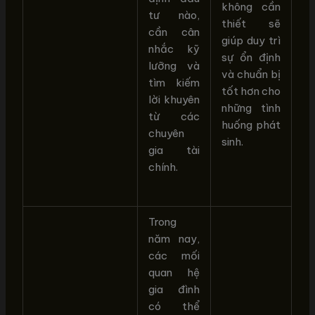
không cần
tư nào,
thiết sẽ
cần cân
giúp duy trì
nhắc kỹ
sự ổn định
lưỡng và
và chuẩn bị
tìm kiếm
tốt hơn cho
lời khuyên
những tình
từ các
huống phát
chuyên
sinh.
gia tài
chính.
Trong
năm nay,
các mối
quan hệ
gia đình
có thể