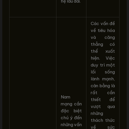
hệ lâu dài.
Các vấn đề
về tiêu hóa
và căng
thẳng có
thể xuất
hiện. Việc
duy trì một
lối sống
lành mạnh,
cân bằng là
rất cần
Nam
thiết để
mạng cần
vượt qua
đặc biệt
những
chú ý đến
thách thức
những vấn
về sức