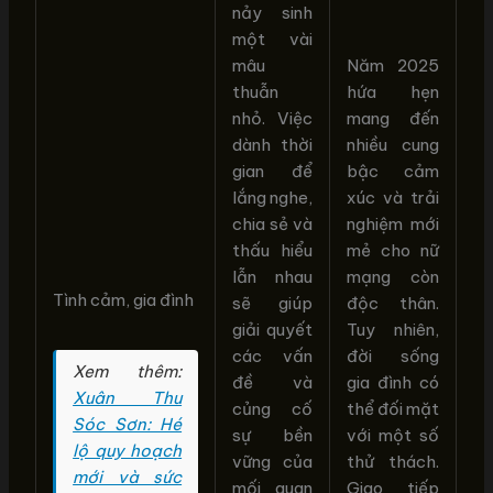
nảy sinh
một vài
mâu
Năm 2025
thuẫn
hứa hẹn
nhỏ. Việc
mang đến
dành thời
nhiều cung
gian để
bậc cảm
lắng nghe,
xúc và trải
chia sẻ và
nghiệm mới
thấu hiểu
mẻ cho nữ
lẫn nhau
mạng còn
Tình cảm, gia đình
sẽ giúp
độc thân.
giải quyết
Tuy nhiên,
các vấn
đời sống
Xem thêm:
đề và
gia đình có
Xuân Thu
củng cố
thể đối mặt
Sóc Sơn: Hé
sự bền
với một số
lộ quy hoạch
vững của
thử thách.
mới và sức
mối quan
Giao tiếp