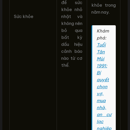
đề sức
khỏe trong
khỏe nhỏ
năm nay.
Sức khỏe
nhặt và
không nên
bỏ qua
Khám
bất kỳ
phá:
dấu hiệu
Tuổi
cảnh báo
Tân
nào từ cơ
Mùi
thể.
1991:
Bí
quyết
chọn
vợ,
mua
nhà,
an cư
lạc
nghiệp