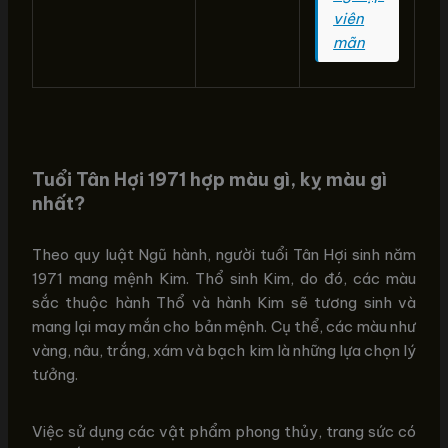
viên
mãn
Tuổi Tân Hợi 1971 hợp màu gì, kỵ màu gì
nhất?
Theo quy luật Ngũ hành, người tuổi Tân Hợi sinh năm
1971 mang mệnh Kim. Thổ sinh Kim, do đó, các màu
sắc thuộc hành Thổ và hành Kim sẽ tương sinh và
mang lại may mắn cho bản mệnh. Cụ thể, các màu như
vàng, nâu, trắng, xám và bạch kim là những lựa chọn lý
tưởng.
Việc sử dụng các vật phẩm phong thủy, trang sức có