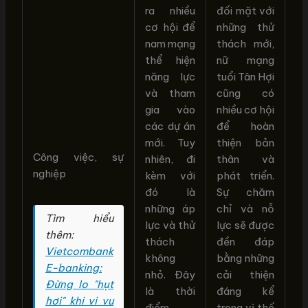
ra nhiều
đối mặt với
cơ hội để
những thử
nam mạng
thách mới,
thể hiện
nữ mạng
năng lực
tuổi Tân Hợi
và tham
cũng có
gia vào
nhiều cơ hội
các dự án
để hoàn
mới. Tuy
thiện bản
Công việc, sự
nhiên, đi
thân và
nghiệp
kèm với
phát triển.
đó là
Sự chăm
những áp
chỉ và nỗ
Tìm hiểu
lực và thử
lực sẽ được
thêm:
thách
đền đáp
Vietcombank
không
bằng những
E-banking:
nhỏ. Đây
cải thiện
Đừng lo "hụt
là thời
đáng kể
hơi" khi vi vu
điểm
trong vị thế