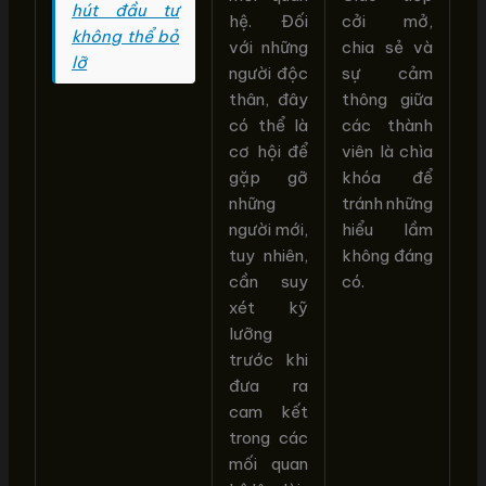
hút đầu tư
hệ. Đối
cởi mở,
không thể bỏ
với những
chia sẻ và
lỡ
người độc
sự cảm
thân, đây
thông giữa
có thể là
các thành
cơ hội để
viên là chìa
gặp gỡ
khóa để
những
tránh những
người mới,
hiểu lầm
tuy nhiên,
không đáng
cần suy
có.
xét kỹ
lưỡng
trước khi
đưa ra
cam kết
trong các
mối quan