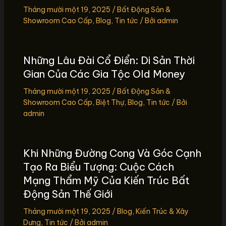
Tháng mười một 19, 2025
/
Bất Động Sản &
Showroom Cao Cấp
,
Blog
,
Tin tức
/ Bởi
admin
Những Lâu Đài Cổ Điển: Di Sản Thời
Gian Của Các Gia Tộc Old Money
Tháng mười một 19, 2025
/
Bất Động Sản &
Showroom Cao Cấp
,
Biệt Thự
,
Blog
,
Tin tức
/ Bởi
admin
Khi Những Đường Cong Và Góc Cạnh
Tạo Ra Biểu Tượng: Cuộc Cách
Mạng Thẩm Mỹ Của Kiến Trúc Bất
Động Sản Thế Giới
Tháng mười một 19, 2025
/
Blog
,
Kiến Trúc & Xây
Dựng
,
Tin tức
/ Bởi
admin