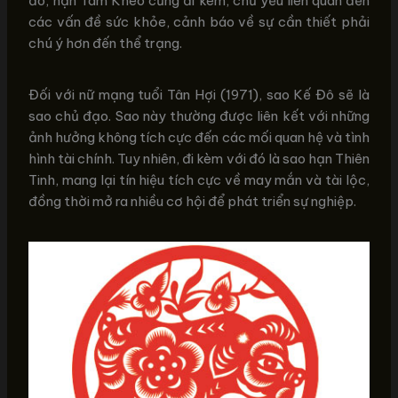
đó, hạn Tam Kheo cũng đi kèm, chủ yếu liên quan đến
các vấn đề sức khỏe, cảnh báo về sự cần thiết phải
chú ý hơn đến thể trạng.
Đối với nữ mạng tuổi Tân Hợi (1971), sao Kế Đô sẽ là
sao chủ đạo. Sao này thường được liên kết với những
ảnh hưởng không tích cực đến các mối quan hệ và tình
hình tài chính. Tuy nhiên, đi kèm với đó là sao hạn Thiên
Tinh, mang lại tín hiệu tích cực về may mắn và tài lộc,
đồng thời mở ra nhiều cơ hội để phát triển sự nghiệp.