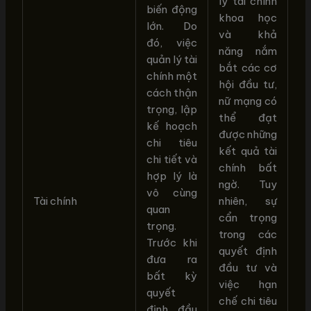
lý tài chính
biến động
khoa học
lớn. Do
và khả
đó, việc
năng nắm
quản lý tài
bắt các cơ
chính một
hội đầu tư,
cách thận
nữ mạng có
trọng, lập
thể đạt
kế hoạch
được những
chi tiêu
kết quả tài
chi tiết và
chính bất
hợp lý là
ngờ. Tuy
vô cùng
Tài chính
nhiên, sự
quan
cẩn trọng
trọng.
trong các
Trước khi
quyết định
đưa ra
đầu tư và
bất kỳ
việc hạn
quyết
chế chi tiêu
định đầu