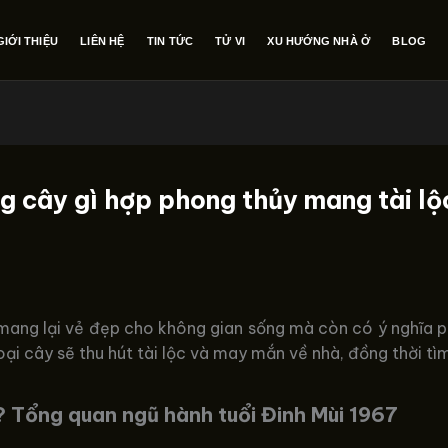
GIỚI THIỆU
LIÊN HỆ
TIN TỨC
TỬ VI
XU HƯỚNG NHÀ Ở
BLOG
ng cây gì hợp phong thủy mang tài lộ
mang lại vẻ đẹp cho không gian sống mà còn có ý nghĩa ph
i cây sẽ thu hút tài lộc và may mắn về nhà, đồng thời tì
? Tổng quan ngũ hành tuổi Đinh Mùi 1967