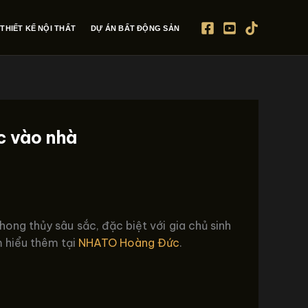
THIẾT KẾ NỘI THẤT
DỰ ÁN BẤT ĐỘNG SẢN
c vào nhà
ong thủy sâu sắc, đặc biệt với gia chủ sinh
m hiểu thêm tại
NHATO Hoàng Đức
.