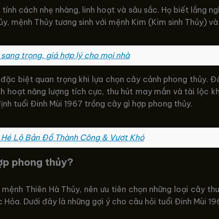
nh cách nhẹ nhàng, linh hoạt và sâu sắc. Họ biết lắng ng
ủy, mệnh Thủy tương sinh với mệnh Kim (Kim sinh Thủy) và
 sang trọng, giá hợp lý cho mọi nhà
đặc biệt quan trọng khi lựa chọn cây cảnh phong thủy. Đối
 hoạt năng lượng tích cực, thu hút may mắn và tài lộc khi
ịnh tuổi Đinh Mùi 1967 trồng cây gì hợp phong thủy.
 Hé Lộ Bản Đồ Thành Công & Vượt Khó
hợp phong thủy?
c mệnh Thiên Hà Thủy, nên ưu tiên chọn những loại cây th
 Hỏa. Dưới đây là những gợi ý cho câu hỏi tuổi Đinh Mùi 19