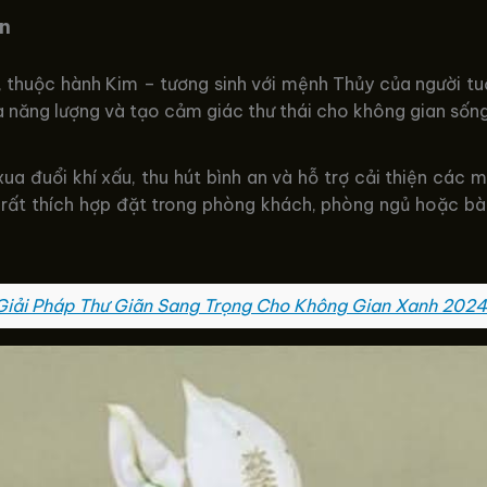
an
t, thuộc hành Kim – tương sinh với mệnh Thủy của người tu
a năng lượng và tạo cảm giác thư thái cho không gian sống
a đuổi khí xấu, thu hút bình an và hỗ trợ cải thiện các m
 rất thích hợp đặt trong phòng khách, phòng ngủ hoặc bàn
Giải Pháp Thư Giãn Sang Trọng Cho Không Gian Xanh 2024