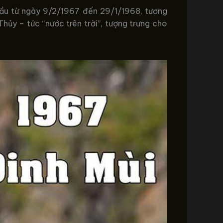
 đầu từ ngày 9/2/1967 đến 29/1/1968, tương
hủy – tức “nước trên trời”, tượng trưng cho