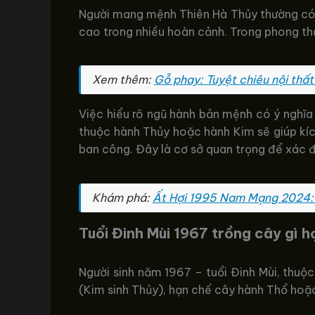
Người mang mệnh Thiên Hà Thủy thường có tí
cao trong nhiều hoàn cảnh. Trong phong th
Xem thêm:
Gỗ phay: Tuyệt chiêu nội thất
Việc hiểu rõ ngũ hành bản mệnh có ý nghĩa 
thuộc hành Thủy hoặc hành Kim sẽ giúp kích
ban công. Đây là cơ sở quan trọng để xác đ
Khám phá:
Ất Hợi 1995 Nam Mạng 2024:
Tuổi Đinh Mùi 1967 trồng cây gì 
Người sinh năm 1967 – tuổi Đinh Mùi, thuộ
(Kim sinh Thủy), hạn chế cây hành Thổ hoặc