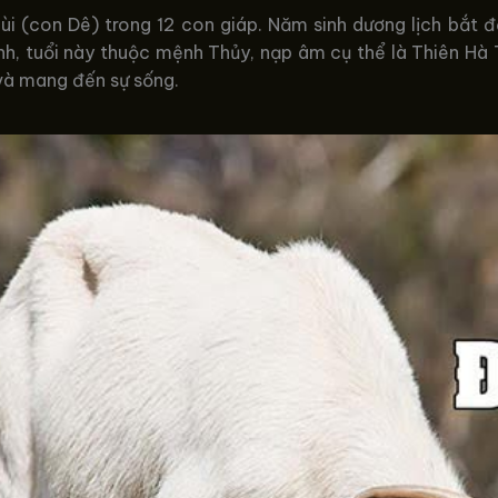
ùi (con Dê) trong 12 con giáp. Năm sinh dương lịch bắt
h, tuổi này thuộc mệnh Thủy, nạp âm cụ thể là Thiên Hà T
 và mang đến sự sống.