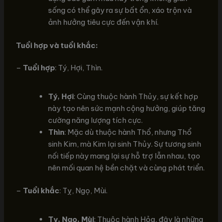
sống có thể gây ra sự bất ổn, xáo trộn và
ảnh hưởng tiêu cực đến vận khí.
Tuổi hợp và tuổi khắc:
–
Tuổi hợp
: Tý, Hợi, Thìn.
Tý, Hợi
: Cùng thuộc hành Thủy, sự kết hợp
này tạo nên sức mạnh cộng hưởng, giúp tăng
cường năng lượng tích cực.
Thìn
: Mặc dù thuộc hành Thổ, nhưng Thổ
sinh Kim, mà Kim lại sinh Thủy. Sự tương sinh
nối tiếp này mang lại sự hỗ trợ lẫn nhau, tạo
nên mối quan hệ bền chặt và cùng phát triển.
–
Tuổi khắc
: Tỵ, Ngọ, Mùi.
Tỵ, Ngọ, Mùi
: Thuộc hành Hỏa, đây là những