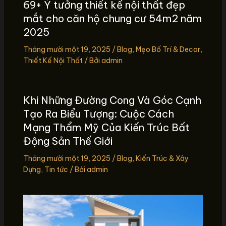
69+ Ý tưởng thiết kế nội thất đẹp
mắt cho căn hộ chung cư 54m2 năm
2025
Tháng mười một 19, 2025
/
Blog
,
Mẹo Bố Trí & Decor
,
Thiết Kế Nội Thất
/ Bởi
admin
Khi Những Đường Cong Và Góc Cạnh
Tạo Ra Biểu Tượng: Cuộc Cách
Mạng Thẩm Mỹ Của Kiến Trúc Bất
Động Sản Thế Giới
Tháng mười một 19, 2025
/
Blog
,
Kiến Trúc & Xây
Dựng
,
Tin tức
/ Bởi
admin