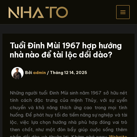
Nhảy
tới
nội
dung
Tuổi Đinh Mùi 1967 hợp hướng
nhà nào để tài lộc dồi dào?
Bởi
admin
/
Tháng 12 14, 2025
Những người tuổi Đinh Mùi sinh năm 1967 sở hữu nét
tính cách đặc trưng của mệnh Thủy, với sự uyển
chuyển và khả năng thích ứng cao trong mọi tình
huống. Để phát huy tối đa tiềm năng sự nghiệp và tài
lộc, việc lựa chọn hướng nhà phù hợp đóng vai trò
then chốt, như một đòn bẩy giúp cuộc sống thêm
phần dồi dào và thuận lợi. Khám phá ngay
Website