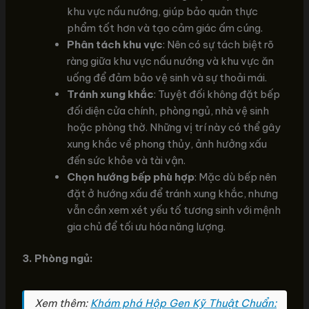
khu vực nấu nướng, giúp bảo quản thực
phẩm tốt hơn và tạo cảm giác ấm cúng.
Phân tách khu vực
: Nên có sự tách biệt rõ
ràng giữa khu vực nấu nướng và khu vực ăn
uống để đảm bảo vệ sinh và sự thoải mái.
Tránh xung khắc
: Tuyệt đối không đặt bếp
đối diện cửa chính, phòng ngủ, nhà vệ sinh
hoặc phòng thờ. Những vị trí này có thể gây
xung khắc về phong thủy, ảnh hưởng xấu
đến sức khỏe và tài vận.
Chọn hướng bếp phù hợp
: Mặc dù bếp nên
đặt ở hướng xấu để tránh xung khắc, nhưng
vẫn cần xem xét yếu tố tương sinh với mệnh
gia chủ để tối ưu hóa năng lượng.
3. Phòng ngủ:
Xem thêm:
Khám phá Hộp Gen Kỹ Thuật Chuẩn: