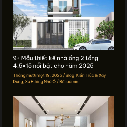
9+ Mẫu thiết kế nhà ống 2 tầng
4.5×15 nổi bật cho năm 2025
Tháng mười một 19, 2025
/
Blog
,
Kiến Trúc & Xây
Dựng
,
Xu Hướng Nhà Ở
/ Bởi
admin