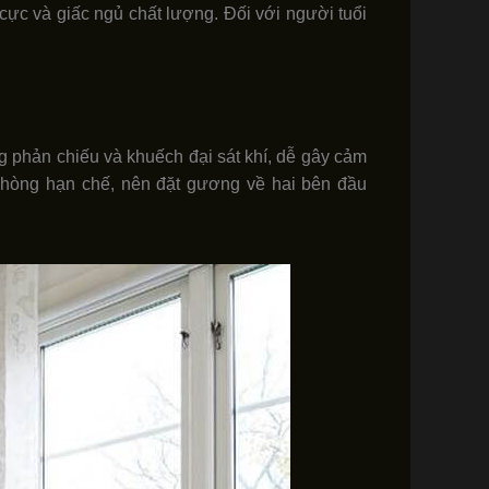
 cực và giấc ngủ chất lượng. Đối với người tuổi
g phản chiếu và khuếch đại sát khí, dễ gây cảm
 phòng hạn chế, nên đặt gương về hai bên đầu