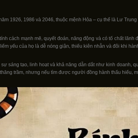
ăm 1926, 1986 và 2046, thuộc mệnh Hỏa – cụ thể là Lư Trung H
nh cách mạnh mẽ, quyết đoán, năng động và có tố chất lãnh đạo.
điểm yếu của họ là dễ nóng giận, thiếu kiên nhẫn và đôi khi hàn
sự sáng tạo, linh hoạt và khả năng dẫn dắt như kinh doanh, q
 ít thăng trầm, nhưng nếu tìm được người đồng hành thấu hiểu, 