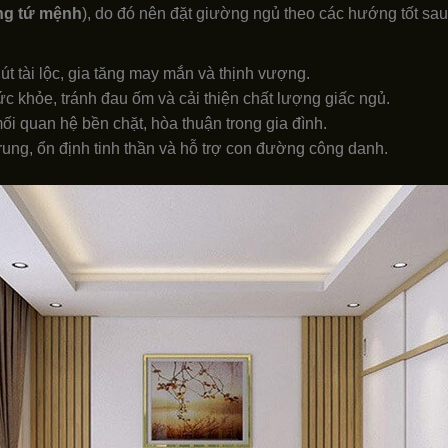
ng tứ mệnh
), do đó nên đặt giường ngủ theo các hướng tốt sa
t tài lộc, gia tăng may mắn và thịnh vượng.
 khỏe, tránh đau ốm và cải thiện chất lượng giấc ngủ.
i quan hệ bền chặt, hòa thuận trong gia đình.
rung, ổn định tinh thần và hỗ trợ con đường công danh.