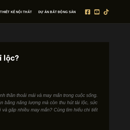
THIẾT KẾ NỘI THẤT
DỰ ÁN BẤT ĐỘNG SẢN
i lộc?
tinh thần thoải mái và may mắn trong cuộc sống.
n bằng năng lượng mà còn thu hút tài lộc, sức
i và gặp nhiều may mắn? Cùng tìm hiểu chi tiết