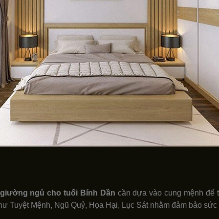
giường ngủ cho tuổi Bính Dần
cần dựa vào cung mệnh để tậ
hư Tuyệt Mệnh, Ngũ Quỷ, Họa Hại, Lục Sát nhằm đảm bảo sức kh