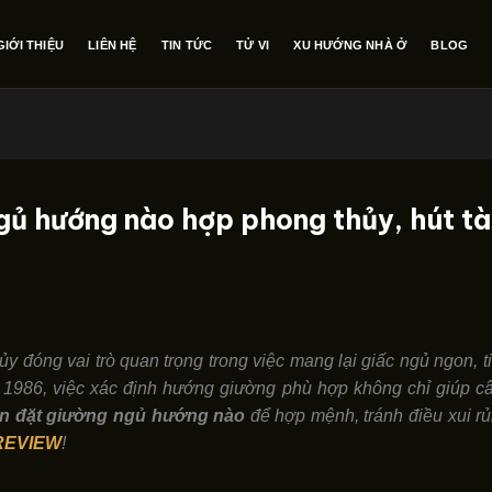
GIỚI THIỆU
LIÊN HỆ
TIN TỨC
TỬ VI
XU HƯỚNG NHÀ Ở
BLOG
gủ hướng nào hợp phong thủy, hút tà
y đóng vai trò quan trọng trong việc mang lại giấc ngủ ngon, 
1986, việc xác định hướng giường phù hợp không chỉ giúp câ
ần đặt giường ngủ hướng nào
để hợp mệnh, tránh điều xui rủ
REVIEW
!