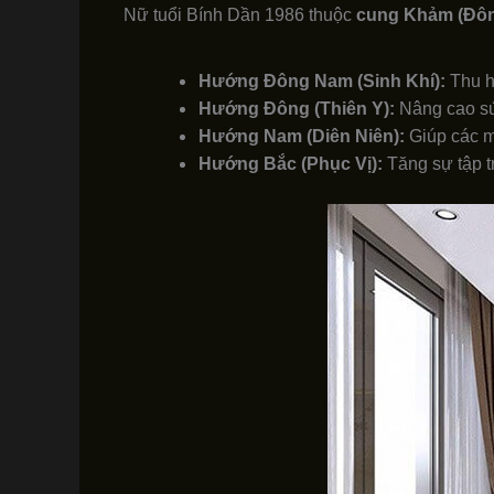
Nữ tuổi Bính Dần 1986 thuộc
cung Khảm (Đô
Hướng Đông Nam (Sinh Khí):
Thu hú
Hướng Đông (Thiên Y):
Nâng cao sức
Hướng Nam (Diên Niên):
Giúp các mố
Hướng Bắc (Phục Vị):
Tăng sự tập t