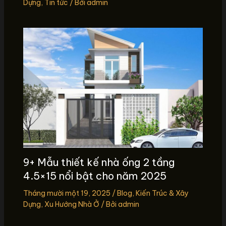
Dựng
,
Tin tức
/ Bởi
admin
9+ Mẫu thiết kế nhà ống 2 tầng
4.5×15 nổi bật cho năm 2025
Tháng mười một 19, 2025
/
Blog
,
Kiến Trúc & Xây
Dựng
,
Xu Hướng Nhà Ở
/ Bởi
admin