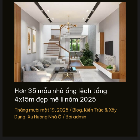
Hơn 35 mẫu nhà ống lệch tầng
4x15m đẹp mê li năm 2025
Tháng mười một 19, 2025
/
Blog
,
Kiến Trúc & Xây
Dựng
,
Xu Hướng Nhà Ở
/ Bởi
admin