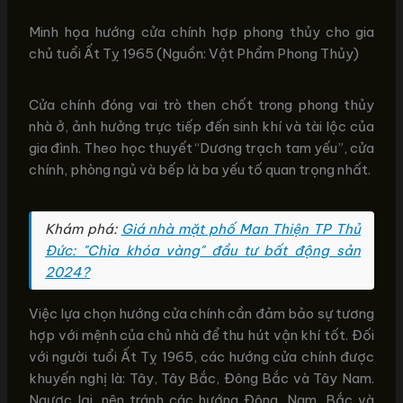
Minh họa hướng cửa chính hợp phong thủy cho gia
chủ tuổi Ất Tỵ 1965 (Nguồn: Vật Phẩm Phong Thủy)
Cửa chính đóng vai trò then chốt trong phong thủy
nhà ở, ảnh hưởng trực tiếp đến sinh khí và tài lộc của
gia đình. Theo học thuyết “Dương trạch tam yếu”, cửa
chính, phòng ngủ và bếp là ba yếu tố quan trọng nhất.
Khám phá:
Giá nhà mặt phố Man Thiện TP Thủ
Đức: "Chìa khóa vàng" đầu tư bất động sản
2024?
Việc lựa chọn hướng cửa chính cần đảm bảo sự tương
hợp với mệnh của chủ nhà để thu hút vận khí tốt. Đối
với người tuổi Ất Tỵ 1965, các hướng cửa chính được
khuyến nghị là: Tây, Tây Bắc, Đông Bắc và Tây Nam.
Ngược lại, nên tránh các hướng Đông, Nam, Bắc và