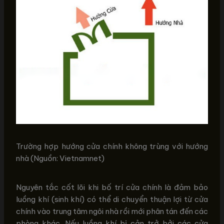
Trường hợp hướng cửa chính không trùng với hướng
nhà (Nguồn: Vietnamnet)
Nguyên tắc cốt lõi khi bố trí cửa chính là đảm bảo
luồng khí (sinh khí) có thể di chuyển thuận lợi từ cửa
chính vào trung tâm ngôi nhà rồi mới phân tán đến các
phòng khác. Nếu luồng khí bị cản trở bởi các cửa