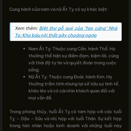
Cung hành của nam và nữ Ất Tỵ có sự khác biệt:
Xem thêm:
Biệt thự gỗ quý của "fan cứng" Nhà
To: Kho báu nội thất gây choáng ngợp
Nam Ất Tỵ: Thuộc cung Cấn, hành Thổ. Họ
thường thể hiện sự điềm đạm, kiệm lời, cùng
với thái độ tự tin và quyết đoán trong cuộc
sống.
Nữ Ất Tỵ: Thuộc cung Đoài, hành Kim. Họ
thường trầm tính nhưng lại sở hữu sự tinh tế,
khéo léo và có cái nhìn khách quan đối với
mọi vấn đề.
Trong phong thủy, tuổi Ất Tỵ có tam hợp với các tuổi
Tỵ – Dậu – Sửu và nhị hợp với tuổi Thân. Sự kết hợp
trong hôn nhân hoặc kinh doanh với những tuổi này