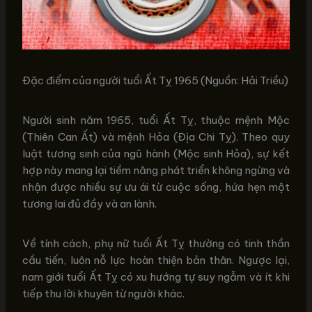
Đặc điểm của người tuổi Ất Tỵ 1965 (Nguồn: Hải Triều)
Người sinh năm 1965, tuổi Ất Tỵ, thuộc mệnh Mộc
(Thiên Can Ất) và mệnh Hỏa (Địa Chi Tỵ). Theo quy
luật tương sinh của ngũ hành (Mộc sinh Hỏa), sự kết
hợp này mang lại tiềm năng phát triển không ngừng và
nhận được nhiều sự ưu ái từ cuộc sống, hứa hẹn một
tương lai đủ đầy và an lành.
Về tính cách, phụ nữ tuổi Ất Tỵ thường có tinh thần
cầu tiến, luôn nỗ lực hoàn thiện bản thân. Ngược lại,
nam giới tuổi Ất Tỵ có xu hướng tự suy ngẫm và ít khi
tiếp thu lời khuyên từ người khác.