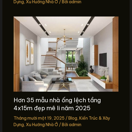
Dựng
,
Xu Hướng Nhà Ở
/ Bởi
admin
Hơn 35 mẫu nhà ống lệch tầng
4x15m đẹp mê li năm 2025
Tháng mười một 19, 2025
/
Blog
,
Kiến Trúc & Xây
Dựng
,
Xu Hướng Nhà Ở
/ Bởi
admin