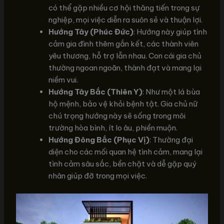
có thể gặp nhiều cơ hội thăng tiến trong sự
nghiệp, mọi việc diễn ra suôn sẻ và thuận lợi.
Hướng Tây (Phúc Đức)
: Hướng này giúp tình
cảm gia đình thêm gắn kết, các thành viên
yêu thương, hỗ trợ lẫn nhau. Con cái gia chủ
thường ngoan ngoãn, thành đạt và mang lại
niềm vui.
Hướng Tây Bắc (Thiên Y)
: Như một lá bùa
hộ mệnh, bảo vệ khỏi bệnh tật. Gia chủ nữ
chú trọng hướng này sẽ sống trong môi
trường hòa bình, ít lo âu, phiền muộn.
Hướng Đông Bắc (Phục Vị)
: Thường đại
diện cho các mối quan hệ tình cảm, mang lại
tình cảm sâu sắc, bền chặt và dễ gặp quý
nhân giúp đỡ trong mọi việc.