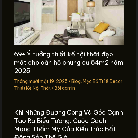
69+ Ý tưởng thiết kế nội thất đẹp
mắt cho căn hộ chung cư 54m2 năm
2025
Tháng mười một 19, 2025
/
Blog
,
Mẹo Bố Trí & Decor
,
Thiết Kế Nội Thất
/ Bởi
admin
Khi Những Đường Cong Và Góc Cạnh
Tạo Ra Biểu Tượng: Cuộc Cách
Mạng Thẩm Mỹ Của Kiến Trúc Bất
Động Sản Thế Giới