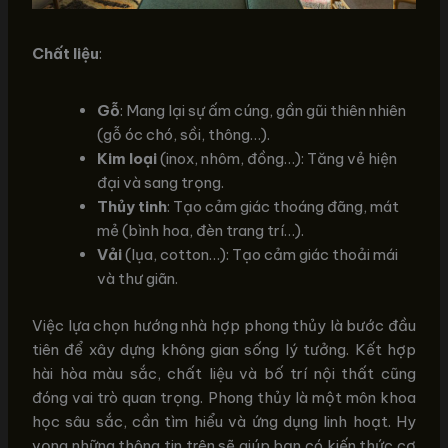
Chất liệu
:
Gỗ
: Mang lại sự ấm cúng, gần gũi thiên nhiên
(gỗ óc chó, sồi, thông…).
Kim loại
(inox, nhôm, đồng…): Tăng vẻ hiện
đại và sang trọng.
Thủy tinh
: Tạo cảm giác thoáng đãng, mát
mẻ (bình hoa, đèn trang trí…).
Vải
(lụa, cotton…): Tạo cảm giác thoải mái
và thư giãn.
Việc lựa chọn hướng nhà hợp phong thủy là bước đầu
tiên để xây dựng không gian sống lý tưởng. Kết hợp
hài hòa màu sắc, chất liệu và bố trí nội thất cũng
đóng vai trò quan trọng. Phong thủy là một môn khoa
học sâu sắc, cần tìm hiểu và ứng dụng linh hoạt. Hy
vọng những thông tin trên sẽ giúp bạn có kiến thức cơ