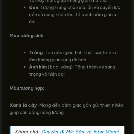
và may mắn, giúp không gian thư thái.
Đen
: Tượng trưng cho sự bí ẩn và quyền lực,
cần sử dụng khéo léo để tránh cảm giác u
ám.
Màu tương sinh
:
Trắng
: Tạo cảm giác tinh khôi, sạch sẽ và
làm không gian rộng rãi hơn.
Ánh kim
(bạc, vàng): Tăng thêm vẻ sang
trọng và hiện đại.
Màu tương hợp
:
Xanh lá cây
: Mang đến cảm giác gần gũi thiên nhiên,
giúp cân bằng năng lượng.
Khám phá:
Chuyến đi Mỹ: Săn vé Inter Miami,