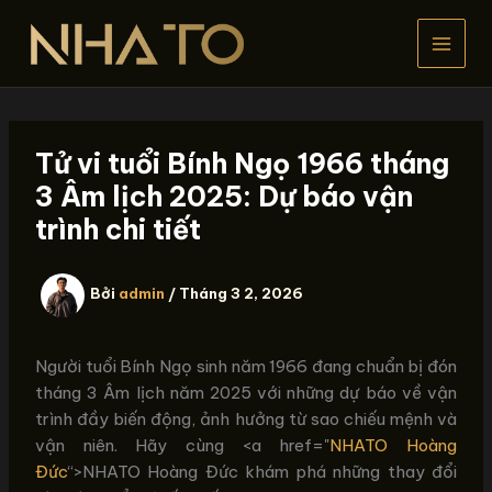
Nhảy
tới
nội
dung
Tử vi tuổi Bính Ngọ 1966 tháng
3 Âm lịch 2025: Dự báo vận
trình chi tiết
Bởi
admin
/
Tháng 3 2, 2026
Người tuổi Bính Ngọ sinh năm 1966 đang chuẩn bị đón
tháng 3 Âm lịch năm 2025 với những dự báo về vận
trình đầy biến động, ảnh hưởng từ sao chiếu mệnh và
vận niên. Hãy cùng <a href="
NHATO Hoàng
Đức
“>NHATO Hoàng Đức khám phá những thay đổi