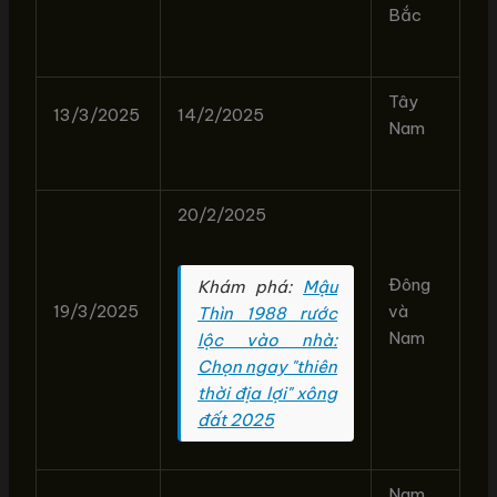
Bắc
Tây
13/3/2025
14/2/2025
Nam
20/2/2025
Đông
Khám phá:
Mậu
19/3/2025
và
Thìn 1988 rước
Nam
lộc vào nhà:
Chọn ngay "thiên
thời địa lợi" xông
đất 2025
Nam