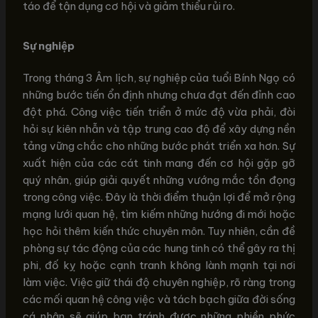
táo để tận dụng cơ hội và giảm thiểu rủi ro.
Sự nghiệp
Trong tháng 3 Âm lịch, sự nghiệp của tuổi Bính Ngọ có
những bước tiến ổn định nhưng chưa đạt đến đỉnh cao
đột phá. Công việc tiến triển ở mức độ vừa phải, đòi
hỏi sự kiên nhẫn và tập trung cao độ để xây dựng nền
tảng vững chắc cho những bước phát triển xa hơn. Sự
xuất hiện của các cát tinh mang đến cơ hội gặp gỡ
quý nhân, giúp giải quyết những vướng mắc tồn đọng
trong công việc. Đây là thời điểm thuận lợi để mở rộng
mạng lưới quan hệ, tìm kiếm những hướng đi mới hoặc
học hỏi thêm kiến thức chuyên môn. Tuy nhiên, cần đề
phòng sự tác động của các hung tinh có thể gây ra thị
phi, đố kỵ hoặc cạnh tranh không lành mạnh tại nơi
làm việc. Việc giữ thái độ chuyên nghiệp, rõ ràng trong
các mối quan hệ công việc và tách bạch giữa đời sống
cá nhân sẽ giúp bạn tránh được những phiền phức