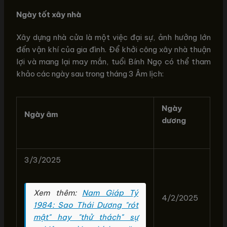
Ngày tốt xây nhà
Xây dựng nhà cửa là một việc đại sự, ảnh hưởng lớn
đến vận khí của gia đình. Để khởi công xây nhà thuận
lợi và mang lại may mắn, tuổi Bính Ngọ có thể tham
khảo các ngày sau trong tháng 3 Âm lịch:
Ngày
Ngày âm
dương
3/3/2025
Xem thêm:
Nam Giáp Tý
4/2/2025
1984: Sao Thái Dương "rót
mật" hay "thử thách" sự