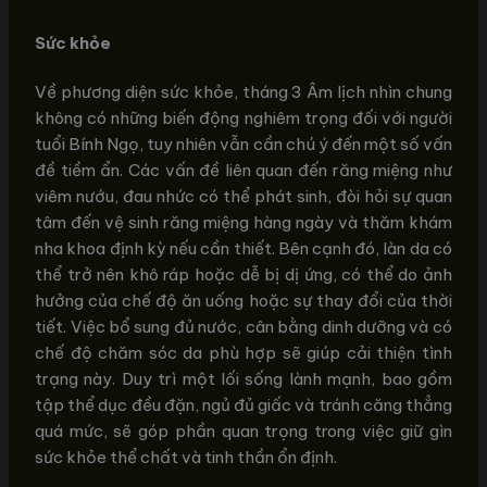
Sức khỏe
Về phương diện sức khỏe, tháng 3 Âm lịch nhìn chung
không có những biến động nghiêm trọng đối với người
tuổi Bính Ngọ, tuy nhiên vẫn cần chú ý đến một số vấn
đề tiềm ẩn. Các vấn đề liên quan đến răng miệng như
viêm nướu, đau nhức có thể phát sinh, đòi hỏi sự quan
tâm đến vệ sinh răng miệng hàng ngày và thăm khám
nha khoa định kỳ nếu cần thiết. Bên cạnh đó, làn da có
thể trở nên khô ráp hoặc dễ bị dị ứng, có thể do ảnh
hưởng của chế độ ăn uống hoặc sự thay đổi của thời
tiết. Việc bổ sung đủ nước, cân bằng dinh dưỡng và có
chế độ chăm sóc da phù hợp sẽ giúp cải thiện tình
trạng này. Duy trì một lối sống lành mạnh, bao gồm
tập thể dục đều đặn, ngủ đủ giấc và tránh căng thẳng
quá mức, sẽ góp phần quan trọng trong việc giữ gìn
sức khỏe thể chất và tinh thần ổn định.