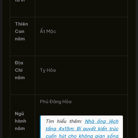
Thiên
Can
Ất Mộc
năm
Địa
Chi
Tỵ Hỏa
năm
Phú Đăng Hỏa
Ngũ
hành
Tìm hiểu thêm:
Nhà ống lệch
năm
tầng 4x15m: Bí quyết kiến trúc
cuốn hút cho không gian sống