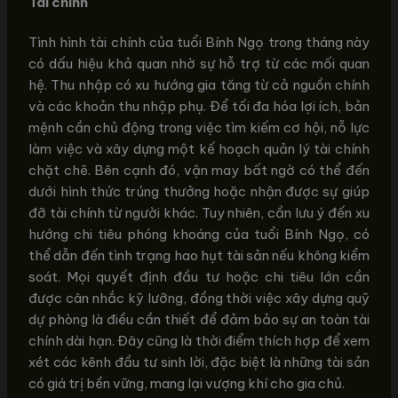
Tài chính
Tình hình tài chính của tuổi Bính Ngọ trong tháng này
có dấu hiệu khả quan nhờ sự hỗ trợ từ các mối quan
hệ. Thu nhập có xu hướng gia tăng từ cả nguồn chính
và các khoản thu nhập phụ. Để tối đa hóa lợi ích, bản
mệnh cần chủ động trong việc tìm kiếm cơ hội, nỗ lực
làm việc và xây dựng một kế hoạch quản lý tài chính
chặt chẽ. Bên cạnh đó, vận may bất ngờ có thể đến
dưới hình thức trúng thưởng hoặc nhận được sự giúp
đỡ tài chính từ người khác. Tuy nhiên, cần lưu ý đến xu
hướng chi tiêu phóng khoáng của tuổi Bính Ngọ, có
thể dẫn đến tình trạng hao hụt tài sản nếu không kiểm
soát. Mọi quyết định đầu tư hoặc chi tiêu lớn cần
được cân nhắc kỹ lưỡng, đồng thời việc xây dựng quỹ
dự phòng là điều cần thiết để đảm bảo sự an toàn tài
chính dài hạn. Đây cũng là thời điểm thích hợp để xem
xét các kênh đầu tư sinh lời, đặc biệt là những tài sản
có giá trị bền vững, mang lại vượng khí cho gia chủ.