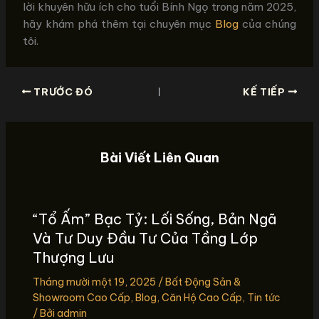
lời khuyên hữu ích cho tuổi Bính Ngọ trong năm 2025,
hãy khám phá thêm tại chuyên mục
Blog
của chúng
tôi.
TRƯỚC ĐÓ
KẾ TIẾP
Bài Viết Liên Quan
“Tổ Ấm” Bạc Tỷ: Lối Sống, Bản Ngã
Và Tư Duy Đầu Tư Của Tầng Lớp
Thượng Lưu
Tháng mười một 19, 2025
/
Bất Động Sản &
Showroom Cao Cấp
,
Blog
,
Căn Hộ Cao Cấp
,
Tin tức
/ Bởi
admin