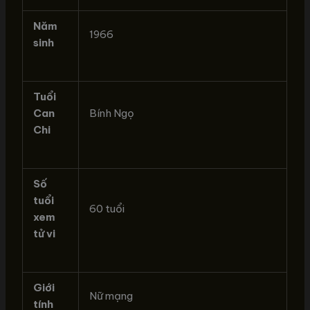
Năm
1966
sinh
Tuổi
Can
Bính Ngọ
Chi
Số
tuổi
60 tuổi
xem
tử vi
Giới
Nữ mạng
tính