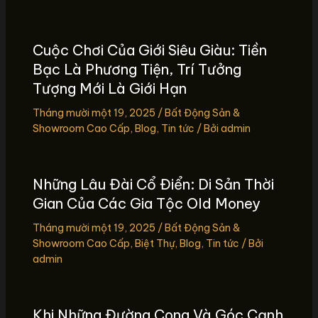
Cuộc Chơi Của Giới Siêu Giàu: Tiền
Bạc Là Phương Tiện, Trí Tưởng
Tượng Mới Là Giới Hạn
Tháng mười một 19, 2025
/
Bất Động Sản &
Showroom Cao Cấp
,
Blog
,
Tin tức
/ Bởi
admin
Những Lâu Đài Cổ Điển: Di Sản Thời
Gian Của Các Gia Tộc Old Money
Tháng mười một 19, 2025
/
Bất Động Sản &
Showroom Cao Cấp
,
Biệt Thự
,
Blog
,
Tin tức
/ Bởi
admin
Khi Những Đường Cong Và Góc Cạnh