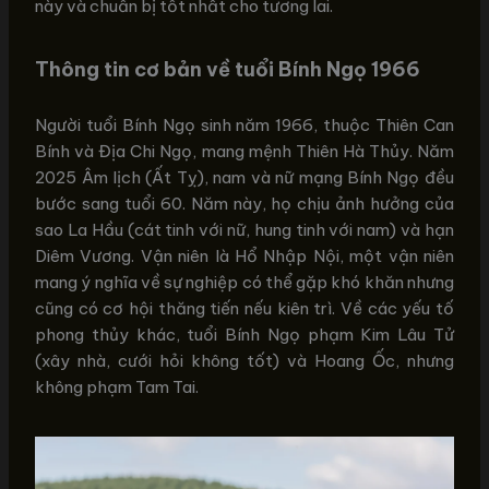
này và chuẩn bị tốt nhất cho tương lai.
Thông tin cơ bản về tuổi Bính Ngọ 1966
Người tuổi Bính Ngọ sinh năm 1966, thuộc Thiên Can
Bính và Địa Chi Ngọ, mang mệnh Thiên Hà Thủy. Năm
2025 Âm lịch (Ất Tỵ), nam và nữ mạng Bính Ngọ đều
bước sang tuổi 60. Năm này, họ chịu ảnh hưởng của
sao La Hầu (cát tinh với nữ, hung tinh với nam) và hạn
Diêm Vương. Vận niên là Hổ Nhập Nội, một vận niên
mang ý nghĩa về sự nghiệp có thể gặp khó khăn nhưng
cũng có cơ hội thăng tiến nếu kiên trì. Về các yếu tố
phong thủy khác, tuổi Bính Ngọ phạm Kim Lâu Tử
(xây nhà, cưới hỏi không tốt) và Hoang Ốc, nhưng
không phạm Tam Tai.