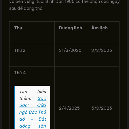
và bền vững, tuổi Bính Dần 1986 có thể chọn các ngày
sau để động thổ:
Thứ
Dương lịch
Âm lịch
Thứ 2
31/3/2025
3/3/2025
Thứ 4
Tìm hiểu
thêm:
Sóc
Sơn: Cửa
2/4/2025
5/3/2025
ngõ Bắc Thủ
đô – Bất
động sản