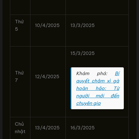
Thứ
10/4/2025
13/3/2025
5
15/3/2025
Thứ
Khám phá:
Bí
12/4/2025
7
quyết châm xì gà
hoàn hảo: Từ
người mới đến
chuyên gia
Chủ
13/4/2025
16/3/2025
nhật