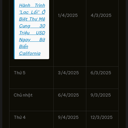
Hành Trình
"Lạc Lối" Ở
1/4/2025
4/3/2025
Biệt Thự Mê
Cung 30
Triệu USD
Ngay Bờ
Biển
California
Thứ 5
3/4/2025
6/3/2025
Chủ nhật
6/4/2025
9/3/2025
Thứ 4
9/4/2025
12/3/2025