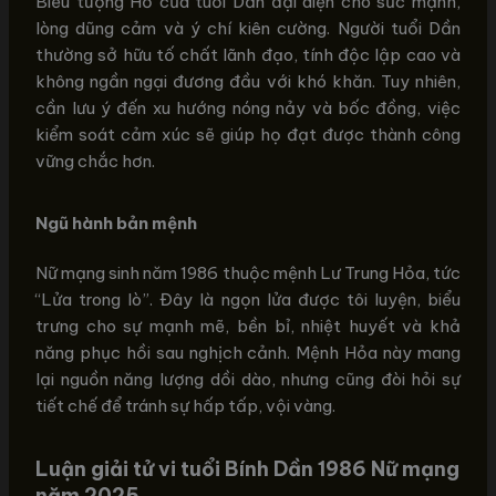
Biểu tượng Hổ của tuổi Dần đại diện cho sức mạnh,
lòng dũng cảm và ý chí kiên cường. Người tuổi Dần
thường sở hữu tố chất lãnh đạo, tính độc lập cao và
không ngần ngại đương đầu với khó khăn. Tuy nhiên,
cần lưu ý đến xu hướng nóng nảy và bốc đồng, việc
kiểm soát cảm xúc sẽ giúp họ đạt được thành công
vững chắc hơn.
Ngũ hành bản mệnh
Nữ mạng sinh năm 1986 thuộc mệnh Lư Trung Hỏa, tức
“Lửa trong lò”. Đây là ngọn lửa được tôi luyện, biểu
trưng cho sự mạnh mẽ, bền bỉ, nhiệt huyết và khả
năng phục hồi sau nghịch cảnh. Mệnh Hỏa này mang
lại nguồn năng lượng dồi dào, nhưng cũng đòi hỏi sự
tiết chế để tránh sự hấp tấp, vội vàng.
Luận giải tử vi tuổi Bính Dần 1986 Nữ mạng
năm 2025