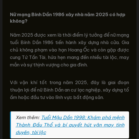
Nữ mạng Bính Dần 1986 xây nhà năm 2025 có hợp
không?
Năm 2025 được xem là thời điểm lý tưởng để nữ mạng
tuổi Bính Dần 1986 tiến hành xây dựng nhà cửa. Gia
chủ không phạm vào hạn Hoang Ốc và còn gặp được
cung Tứ Tấn Tài, hứa hẹn mang đến nhiều tài lộc, may
mắn và sự thịnh vượng cho gia đình.
Với vận khí tốt trong năm 2025, đây là giai đoạn
thuận lợi để nữ Bính Dần an cư lạc nghiệp, xây dựng tổ
ấm hoặc đầu tư vào lĩnh vực bất động sản.
Xem thêm:
Tuổi Mậu Dần 1998: Khám phá mệnh
Thành Đầu Thổ và bí quyết hút vận may tình
duyên, tài lộc