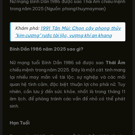
Nữ mạng Bính Dần 1986 được sao Thái Âm chiếu mệnh
trong năm 2025 (Nguồn: phongthuymayman)
Khám phá:
1991 Tân Mùi: Chọn cây phong thủy
"kim cương" rước tài lộc, vượng khí an khang
Bính Dần 1986 năm 2025 sao gì?
Nữ mạng tuổi Bính Dần 1986 sẽ được sao
Thái Âm
chiếu mệnh trong năm 2025. Đây là một cát tinh mang
lại nhiều may mắn về tài lộc, sự nghiệp và các mối
quan hệ tình cảm, đặc biệt thuận lợi cho phái nữ. Tuy
nhiên, cần lưu ý đến sức khỏe, nhất là trong tháng 11
âm lịch, để phòng tránh các vấn đề nhỏ có thể phát
sinh.
Hạn Tuổi