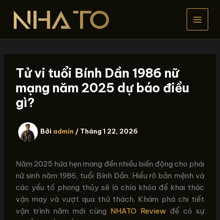
Nhảy
tới
nội
dung
Tử vi tuổi Bính Dần 1986 nữ
mạng năm 2025 dự báo điều
gì?
Bởi
admin
/
Tháng 1 22, 2026
Năm 2025 hứa hẹn mang đến nhiều biến động cho phái
nữ sinh năm 1986, tuổi Bính Dần. Hiểu rõ bản mệnh và
các yếu tố phong thủy sẽ là chìa khóa để khai thác
vận may và vượt qua thử thách. Khám phá chi tiết
vận trình năm mới cùng
NHATO Review
để có sự