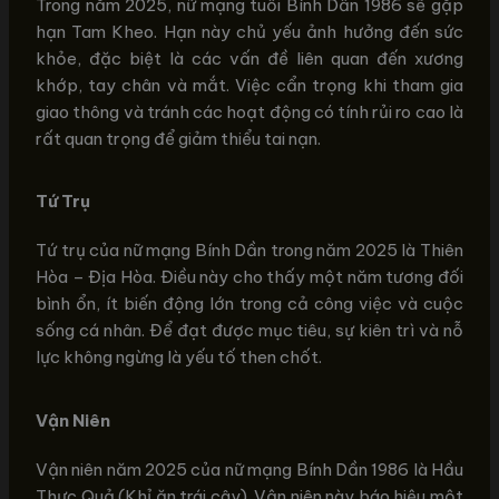
Trong năm 2025, nữ mạng tuổi Bính Dần 1986 sẽ gặp
hạn Tam Kheo. Hạn này chủ yếu ảnh hưởng đến sức
khỏe, đặc biệt là các vấn đề liên quan đến xương
khớp, tay chân và mắt. Việc cẩn trọng khi tham gia
giao thông và tránh các hoạt động có tính rủi ro cao là
rất quan trọng để giảm thiểu tai nạn.
Tứ Trụ
Tứ trụ của nữ mạng Bính Dần trong năm 2025 là Thiên
Hòa – Địa Hòa. Điều này cho thấy một năm tương đối
bình ổn, ít biến động lớn trong cả công việc và cuộc
sống cá nhân. Để đạt được mục tiêu, sự kiên trì và nỗ
lực không ngừng là yếu tố then chốt.
Vận Niên
Vận niên năm 2025 của nữ mạng Bính Dần 1986 là Hầu
Thực Quả (Khỉ ăn trái cây). Vận niên này báo hiệu một