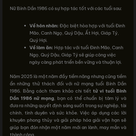
Nữ Bính Dần 1986 có sự hợp tác tốt với các tuổi sau:
Về hôn nhân:
Đặc biệt hòa hợp với tuổi Đinh
Mão, Canh Ngọ, Quý Dậu, Ất Hợi, Giáp Tý,
Quý Hợi.
Về làm ăn:
Hợp tác với tuổi Đinh Mão, Canh
Ngọ, Quý Dậu, Giáp Tý sẽ giúp công việc
ngày càng phát triển bền vững và thuận lợi.
Năm 2025 là một năm đầy tiềm năng nhưng cũng tiềm
ẩn những thử thách đối với nữ mạng tuổi Bính Dần
1986. Bằng cách tham khảo chi tiết
tử vi tuổi Bính
Dần 1986 nữ mạng
, bạn có thể chuẩn bị tâm lý và
đưa ra những quyết định sáng suốt trong sự nghiệp, tài
chính, tình duyên và sức khỏe. Việc áp dụng các lời
khuyên phong thủy và giải pháp hóa giải vận hạn sẽ
giúp bạn đón nhận một năm mới an lành, may mắn và
thành công.