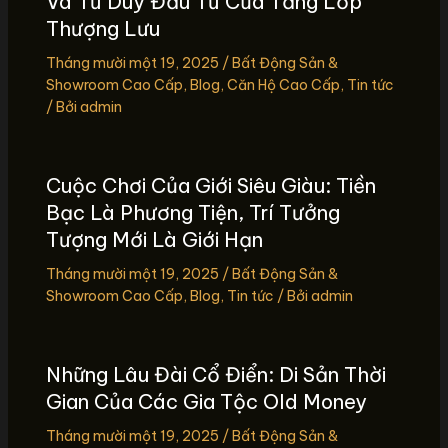
Và Tư Duy Đầu Tư Của Tầng Lớp
Thượng Lưu
Tháng mười một 19, 2025
/
Bất Động Sản &
Showroom Cao Cấp
,
Blog
,
Căn Hộ Cao Cấp
,
Tin tức
/ Bởi
admin
Cuộc Chơi Của Giới Siêu Giàu: Tiền
Bạc Là Phương Tiện, Trí Tưởng
Tượng Mới Là Giới Hạn
Tháng mười một 19, 2025
/
Bất Động Sản &
Showroom Cao Cấp
,
Blog
,
Tin tức
/ Bởi
admin
Những Lâu Đài Cổ Điển: Di Sản Thời
Gian Của Các Gia Tộc Old Money
Tháng mười một 19, 2025
/
Bất Động Sản &