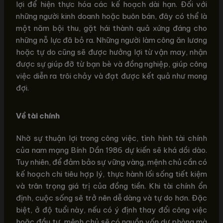
lợi để hiện thực hóa các kế hoạch dài hạn. Đối với
những người kinh doanh hoặc buôn bán, đây có thể là
một năm bội thu, gặt hái thành quả xứng đáng cho
những nỗ lực đã bỏ ra. Những người làm công ăn lương
hoặc tự do cũng sẽ được hưởng lợi từ vận may, nhận
được sự giúp đỡ từ bạn bè và đồng nghiệp, giúp công
việc diễn ra trôi chảy và đạt được kết quả như mong
đợi.
Về tài chính
Nhờ sự thuận lợi trong công việc, tình hình tài chính
của nam mạng Bính Dần 1986 dự kiến sẽ khá dồi dào.
Tuy nhiên, để đảm bảo sự vững vàng, mệnh chủ cần có
kế hoạch chi tiêu hợp lý, thực hành lối sống tiết kiệm
và trân trọng giá trị của đồng tiền. Khi tài chính ổn
định, cuộc sống sẽ trở nên dễ dàng và tự do hơn. Đặc
biệt, ở độ tuổi này, nếu có ý định thay đổi công việc
hoặc đầu tư, mệnh chủ sẽ có nguồn vốn dự phòng mà