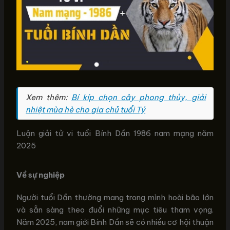
Xem thêm:
Bí kíp chọn cây phong thủy, giải
nhiệt mùa hè cho gia chủ tuổi Tý
Luận giải tử vi tuổi Bính Dần 1986 nam mạng năm
2025
Về sự nghiệp
Người tuổi Dần thường mang trong mình hoài bão lớn
và sẵn sàng theo đuổi những mục tiêu tham vọng.
Năm 2025, nam giới Bính Dần sẽ có nhiều cơ hội thuận