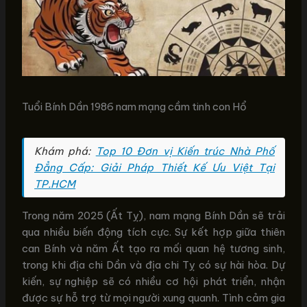
Tuổi Bính Dần 1986 nam mạng cầm tinh con Hổ
Khám phá:
Top 10 Đơn vị Kiến trúc Nhà Phố
Đẳng Cấp: Giải Pháp Thiết Kế Ưu Việt Tại
TP.HCM
Trong năm 2025 (Ất Tỵ), nam mạng Bính Dần sẽ trải
qua nhiều biến động tích cực. Sự kết hợp giữa thiên
can Bính và năm Ất tạo ra mối quan hệ tương sinh,
trong khi địa chi Dần và địa chi Tỵ có sự hài hòa. Dự
kiến, sự nghiệp sẽ có nhiều cơ hội phát triển, nhận
được sự hỗ trợ từ mọi người xung quanh. Tình cảm gia